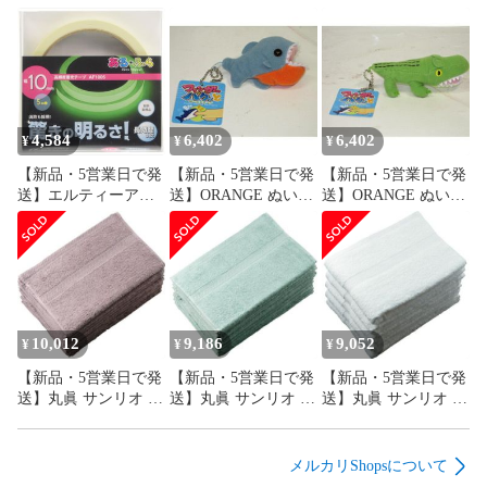
4,584
6,402
6,402
¥
¥
¥
【新品・5営業日で発
【新品・5営業日で発
【新品・5営業日で発
送】エルティーアイ
送】ORANGE ぬいぐ
送】ORANGE ぬいぐ
(LTI) アルファフラッ
るみ フィンガーパク
るみ フィンガーパク
シュ 高輝度蓄光テー
っと ワニ(アリゲータ
っと ワニ(アリゲータ
プ(幅10mm×5m)
ー)ピラニア チェーン
ー)ピラニア チェーン
付き マスコット 海洋
付き マスコット 海洋
生物 (O2016132)【入
生物 (O2016133)【入
数:20】
数:20】
10,012
9,186
9,052
¥
¥
¥
【新品・5営業日で発
【新品・5営業日で発
【新品・5営業日で発
送】丸眞 サンリオ ハ
送】丸眞 サンリオ ハ
送】丸眞 サンリオ ハ
ンギョドン マシュマ
ンギョドン マシュマ
ンギョドン マシュマ
ロハンギョ 腰あてク
ロハンギョ ダイカッ
ロハンギョ ルームシ
ッション クッション
トクッション クッシ
ューズ スリッパ
メルカリShopsについて
(3785007100)【入
ョン (3785007200)
(3785007300)【入