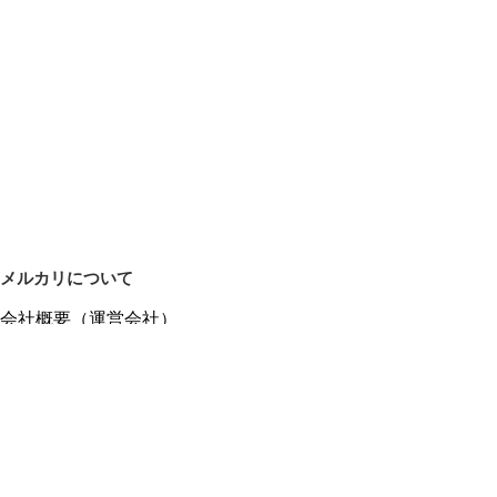
メルカリについて
会社概要（運営会社）
採用情報
プレスリリース
公式ブログ
プレスキット
メルカリUS
メルカリShops
m department（エムデパ）