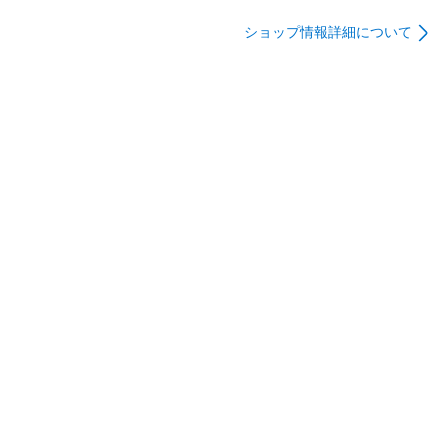
数:3】
【入数:3】
数:3】
ショップ情報詳細について