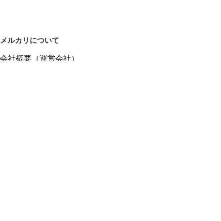
メルカリについて
会社概要（運営会社）
採用情報
プレスリリース
公式ブログ
プレスキット
メルカリUS
メルカリShops
m department（エムデパ）
ヘルプ
ヘルプセンター（ガイド・お問い合わせ）
メルカリShopsでショップを開設する
メルカリShops ショップ管理画面にログイン
メルカリShops出店者向けガイド
お問い合わせ一覧
フリーワードから商品をさがす