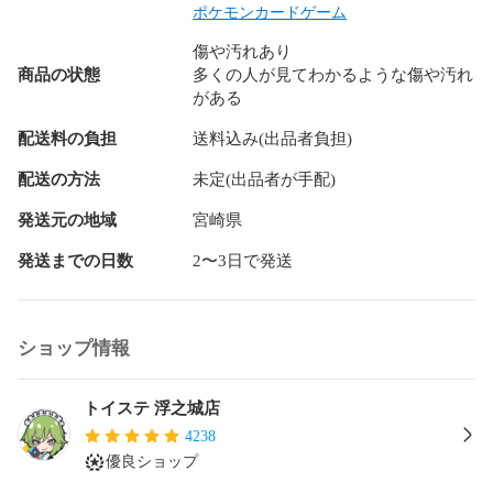
※ご注意※

ポケモンカードゲーム
定休日や担当者不在によりご質問への回答が遅くなる場合が
傷や汚れあり
あります。

商品の状態
多くの人が見てわかるような傷や汚れ
また、予告なく出品の取り消しをする場合がございます。

がある
※発送について※

配送料の負担
送料込み(出品者負担)
日本郵便にて発送の場合、数日の遅れが発生する場合がござ
います。

配送の方法
未定(出品者が手配)
予めご了承くださいませ。
発送元の地域
宮崎県
発送までの日数
2〜3日で発送
ショップ情報
トイステ 浮之城店
4238
優良ショップ