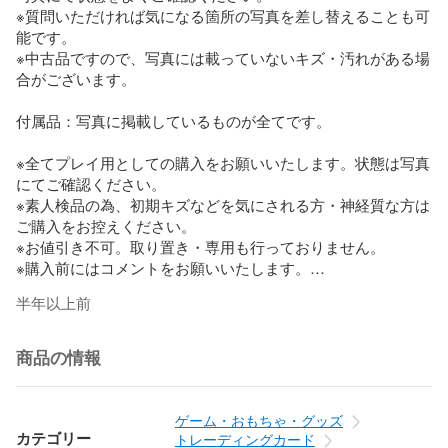
※質問いただければ気になる箇所の写真を差し替えることも可
能です。

※中古品ですので、写真には載っていないキズ・汚れがある場
合がございます。

付属品：写真に掲載しているものが全てです。

※全てプレイ用としての購入をお願いいたします。状態は写真
にてご確認ください。

※素人検品の為、初期キズなどを気にされる方・神経質な方は
ご購入をお控えください。

※お値引き不可。取り置き・専用も行っておりません。

※購入前にはコメントをお願いいたします。

半年以上前
備考：No.ITP1V9CIJR7G

※トラブル防止の為、気になる事がございましたら購入前にご
商品の情報
質問ください。

ご納得の上でのご購入をお願いいたします。

ゲーム・おもちゃ・グッズ
カテゴリー
トレーディングカード