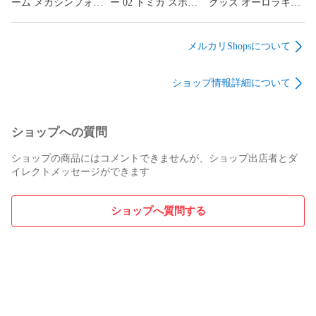
ーム メガシンフォニ
ー 02 トミカ スポー
グッズ オーロラキス
ア 069/063 インテレ
ツカーセット メタリ
コーデ アクセサリー
オン AR PSA10
ックレッドエディシ
トレイ 「一番くじ ア
ョン(3台セット) 「ト
イカツ!～私のアツい
メルカリShopsについて
ミカくじ(tomicaくじ)
アイドル活動!～」 A
第3弾」 未開封品
賞 未開封品
ショップ情報詳細について
ショップへの質問
ショップの商品にはコメントできませんが、ショップ出店者とダ
イレクトメッセージができます
ショップへ質問する