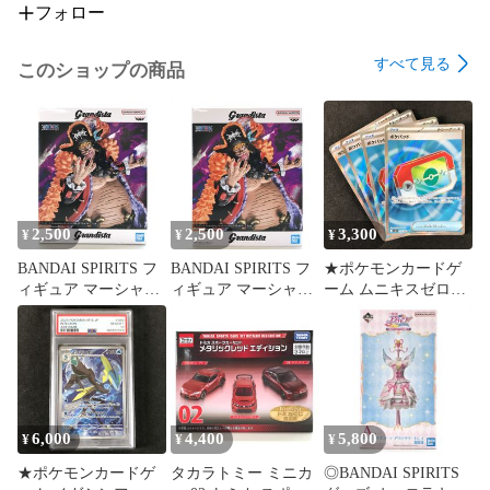
フォロー
すべて見る
このショップの商品
2,500
2,500
3,300
¥
¥
¥
BANDAI SPIRITS フ
BANDAI SPIRITS フ
★ポケモンカードゲ
ィギュア マーシャ
ィギュア マーシャ
ーム ムニキスゼロ
ル・D・ティーチ(黒
ル・D・ティーチ(黒
103/080 ポケパッド
ひげ) 「ワンピース」
ひげ) 「ワンピース」
SR 4枚セット
Grandista-
Grandista-
MARSHALL.D.TEAC
MARSHALL.D.TEAC
H- 未開封品
H- 未開封品
6,000
4,400
5,800
¥
¥
¥
★ポケモンカードゲ
タカラトミー ミニカ
◎BANDAI SPIRITS