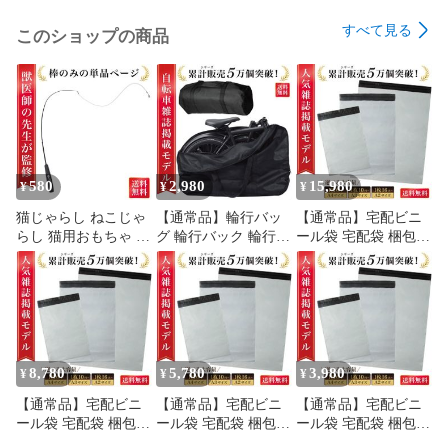
オリーブ用オイルスプレー ノンフライヤー用スプレー

すべて見る
このショップの商品
ノンフライヤー用オイルスプレー 製菓用スプレー

製菓用オイルスプレー 料理用オイルスプレー

送料無料 人気 おすすめ ギフト 新生活

※ ののじ オークス AUX レイエ 無印 leye ではありません。
580
2,980
15,980
¥
¥
¥
猫じゃらし ねこじゃ
【通常品】輪行バッ
【通常品】宅配ビニ
らし 猫用おもちゃ 猫
グ 輪行バック 輪行袋
ール袋 宅配袋 梱包袋
のおもちゃ 猫 ねこ
折りたたみ自転車 収
宅配用ビニール袋
ネコ 羽根 鈴 おもち
納バッグ 収納バック
OPP袋 OPP包装 宅配
ゃ 釣り竿 猫用品 ペ
収納 輪行 袋 自転車
OPP袋 宅配便 メルカ
ット用品 猫おもちゃ
バッグ 自転車バック
リ ネコポス ゆうパッ
ストレス解消 運動不
持ち運び ロードバイ
ク ゆうパケット 定形
足解消 コンパクト 鳥
ク クロスバイク 飛行
外 郵便 透けない 不
の羽 鳥のハネ 頑丈
機 14インチ 16インチ
透明袋 郵便袋 郵送袋
8,780
5,780
3,980
¥
¥
¥
猫じゃらし
18インチ 20インチ
大容量 A4 A3 A2 A2
【通常品】宅配ビニ
【通常品】宅配ビニ
【通常品】宅配ビニ
1000枚
ール袋 宅配袋 梱包袋
ール袋 宅配袋 梱包袋
ール袋 宅配袋 梱包袋
宅配用ビニール袋
宅配用ビニール袋
宅配用ビニール袋