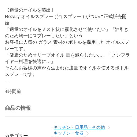
【適量のオイルを噴出】

Rozally オイルスプレー ( 油 スプレー ) がついに正式販売開
始。

「適量のオイルをミスト状に霧化させて使いたい」「油引き
のため均一にスプレーしたい」という

お客様に人気の ガラス 素材の ボトルを採用した オイルスプ
レーです。

「健康のためオリーブオイル 量を減らしたい…」「ノンフラ
イヤー料理を快適に…」

そんなお客様の声から生まれた適量でオイルを使えるボトル
スプレーです。

【こだわり】

4時間前
様々なメーカーから キッチン 用品として

”ノンフライヤーオイルスプレー ”や” オイルスプレーボトル 
”など

商品の情報
ボトル型のオイル用品 が日本製/中国製など様々に販売されて
いますが、

Rozallyの オイルスプレー は”こだわり”が一味違います。

キッチン・日用品・その他
「液だれ防止の設計」で汚さずに使え、

キッチン・食器
カテゴリー