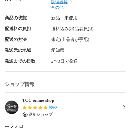
「1プッシュ大さじ0.1杯」と定量でオリーブオイルなど使う
調理器具
ことができます。

その他
製菓用や料理用に大活躍すると好評のアイテムです。

商品の状態
新品、未使用
【フルカラー説明書が付属！】

配送料の負担
送料込み(出品者負担)
本製品には初めて使う方でも安心して使用いただけるよう、

オイルスプレーが活躍する料理~お手入れの仕方の説明書を付
配送の方法
未定(出品者が手配)
属させて頂きました。

ガラス製の素材で洗いやすいモデルのため、

発送元の地域
愛知県
汚れをさっと落とすだけで簡単にお手入れができます。

発送までの日数
2〜3日で発送
【検索欄】

オイルスプレー オイル スプレー スプレーボトル

オイルボトル オイルミスト 霧吹き 油ポット

ショップ情報
ガラス ガラス製 油 オリーブオイル 調理油 調理オイル

料理用 食用 製菓用 油 スプレー 油スプレー

漏れ防止 液だれしない 液だれ防止 ストスプレー

TCC online shop
キャンプ キッチン用品 油さし オイル差し

5868
オイルポット 便利グッズ オイルスプレーノンフライヤー

優良ショップ
ノンフライヤー ノンフライヤー用 ガラスボトル

醤油スプレー 醤油 詰め替え容器 詰め替え

フォロー
グレープシードオイル オリーブオイルスプレー
