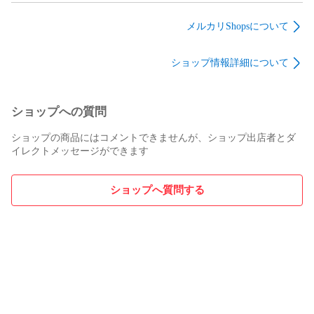
OPP袋 OPP包装 宅配
OPP袋 OPP包装 宅配
OPP袋 OPP包装 宅配
OPP袋 宅配便 メルカ
OPP袋 宅配便 メルカ
OPP袋 宅配便 メルカ
メルカリShopsについて
リ ネコポス ゆうパッ
リ ネコポス ゆうパッ
リ ネコポス ゆうパッ
ク ゆうパケット 定形
ク ゆうパケット 定形
ク ゆうパケット 定形
ショップ情報詳細について
外 郵便 透けない 不
外 郵便 透けない 不
外 郵便 透けない 不
透明袋 郵便袋 郵送袋
透明袋 郵便袋 郵送袋
透明袋 郵便袋 郵送袋
大容量 A4 A3 A2 A2
大容量 A4 A3 A2 A2
大容量 A4 A3 A2 A2
500枚
300枚
200枚
ショップへの質問
ショップの商品にはコメントできませんが、ショップ出店者とダ
イレクトメッセージができます
ショップへ質問する