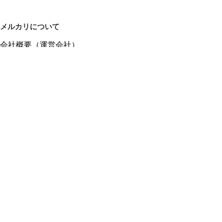
メルカリについて
会社概要（運営会社）
採用情報
プレスリリース
公式ブログ
プレスキット
メルカリUS
メルカリShops
m department（エムデパ）
ヘルプ
ヘルプセンター（ガイド・お問い合わせ）
メルカリShopsでショップを開設する
メルカリShops ショップ管理画面にログイン
メルカリShops出店者向けガイド
お問い合わせ一覧
フリーワードから商品をさがす
プライバシーと利用規約