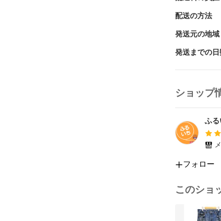
【取扱店舗】

古本市場平井店
配送の方法
〒703-8282

岡山県岡山市中区
発送元の地域
086-276-3332

発送までの日
営業時間：10：
-------------------
ショップ
【注意事項】

・出来る限り
出来ない場合
ふる
・『新品』『
も未使用品で
メ
・ご利用のパ
表現できない
フォロー
・気になる点
・AM10時
このショ
す。

・日曜日の発
・弊社が運営
頭展示中に発