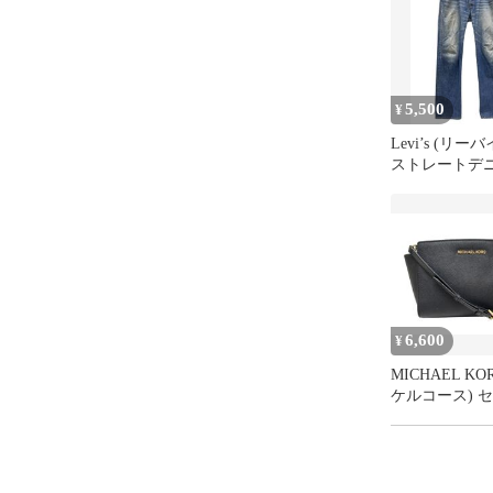
ご注文をキャ
・サイズ違い
一切お受けで
・インボイス
5,500
¥
す。

・気になる点
Levi’s (リーバ
ストレートデ
ツ W34 L32
メンズ/036
6,600
¥
MICHAEL KO
ケルコース) セ
ョルダーバッ
30T3GLMM2
ク レディース/0