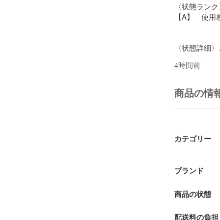
〈状態ランク〉
【A】　使用
〈状態詳細〉

新品ですが首
4時間前
右袖（写真1
（詳細は画像
商品の情
〈付属品〉

タグ

※写真に掲載
カテゴリー
〈発送方法〉

ヤマト宅急便

ブランド
※他の発送方
商品の状態
-------------------
配送料の負担