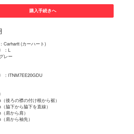
購入手続きへ
明
rhartt (カーハート)

：L

グレー

ITNM7EE20GDU



m（後ろの襟の付け根から裾）

m（脇下から脇下を直線）

m（肩から肩）

m（肩から袖先）
