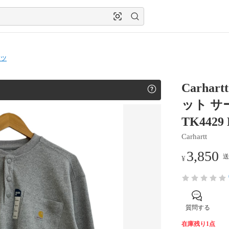
ャツ
Carha
ット サ
TK4429
Carhartt
3,850
送
¥
質問する
在庫残り1点