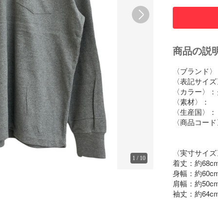
商品の説
〈ブランド〉：Ca
〈表記サイズ〉
〈カラー〉：
〈素材〉：

〈生産国〉：

〈商品コード〉：
〈実寸サイズ〉
1
/
10
着丈：約68c
身幅：約60c
肩幅：約50c
袖丈：約64c