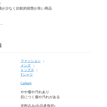


感が少なく比較的状態が良い商品

回り（写真8枚目参照）とポケット（写真9枚目参照）、
0枚目参照）に保管時に付いた糸のほつれがございます。
をご確認ください。）

報
ファッション
があるもの以外の付属品はございません。

メンズ
トップス
Tシャツ
Carhartt
法や別会社での発送はお受けできません。

やや傷や汚れあり
目につく傷や汚れがある
----------

送料込み(出品者負担)