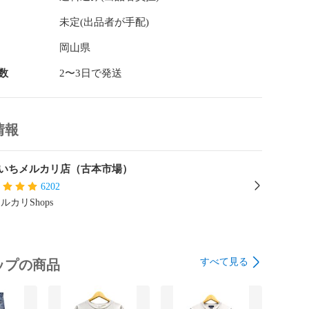


未定(出品者が手配)
平井5-6-43

岡山県
数
2〜3日で発送
00～22：00

----------

情報
状態の記載はいたしますが見落としにより完全に表記が
がございます。

いちメルカリ店（古本市場）
デッドストック』『未使用品』表記の商品におきまして
6202
すが、汚れ・伸びなどが若干生じる場合があります。

ルカリShops
ソコン環境や撮影時の光の加減で色や素材感などうまく
場合があります。

は必ず落札前にご質問をお願いいたします。

までのお支払いで最短当日中または翌日に発送いたしま
すべて見る
ップの商品
送は行っておりません。

する店舗でも同時に販売しておりますので売れ違いや店
生した説明にないダメージ等でお届け出来ない場合は、