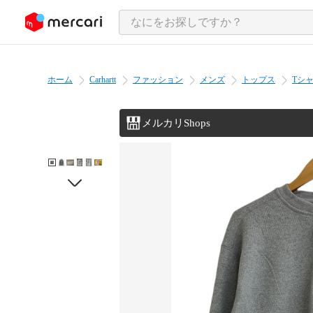
ンツにスキップ
ホーム
Carhartt
ファッション
メンズ
トップス
Tシ
メルカリShops