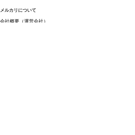
メルカリについて
会社概要（運営会社）
採用情報
プレスリリース
公式ブログ
プレスキット
メルカリUS
メルカリShops
m department（エムデパ）
ヘルプ
ヘルプセンター（ガイド・お問い合わせ）
メルカリShopsでショップを開設する
メルカリShops ショップ管理画面にログイン
メルカリShops出店者向けガイド
お問い合わせ一覧
フリーワードから商品をさがす
プライバシーと利用規約
メルカリ利用規約