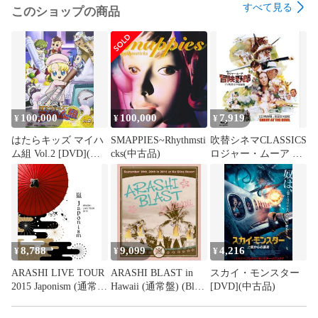
すべて見る
このショップの商品
100,000
100,000
7,919
¥
¥
¥
はたらキッズ マイハ
SMAPPIES~Rhythmsti
吹替シネマCLASSICS
ム組 Vol.2 [DVD](中
cks(中古品)
ロジャー・ムーア 冒
古品)
険野郎 -ＴＶ吹替音声
収録版- [Blu(中古品)
8,788
9,099
4,216
¥
¥
¥
ARASHI LIVE TOUR
ARASHI BLAST in
スカイ・モンスター
2015 Japonism (通常
Hawaii (通常盤) (Blu-
[DVD](中古品)
盤) (Blu-ray)(中古品)
ray)(中古品)