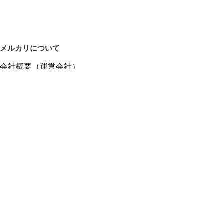
メルカリについて
会社概要（運営会社）
採用情報
プレスリリース
公式ブログ
プレスキット
メルカリUS
メルカリShops
m department（エムデパ）
ヘルプ
ヘルプセンター（ガイド・お問い合わせ）
メルカリShopsでショップを開設する
メルカリShops ショップ管理画面にログイン
メルカリShops出店者向けガイド
お問い合わせ一覧
フリーワードから商品をさがす