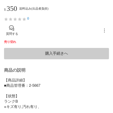
350
送料込み(出品者負担)
¥
0
質問する
売り切れ
購入手続きへ
商品の説明
【商品詳細】　

■商品管理番：2-5667

【状態】

ランクB

※キズ有り,汚れ有り、
