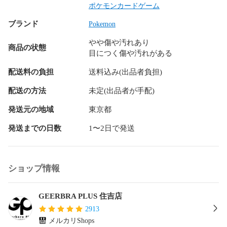
ポケモンカードゲーム
Aランク

ブランド
キズなし

Pokemon
やや傷や汚れあり
Bランク

商品の状態
目につく傷や汚れがある
目立ちにくいキズが１～2ヵ所　御座います

配送料の負担
送料込み(出品者負担)
Cランク

全体にキズが御座います

配送の方法
未定(出品者が手配)
Dランク

発送元の地域
東京都
目立つキズが

発送までの日数
1〜2日で発送
かなり御座います。
ショップ情報
GEERBRA PLUS 住吉店
2913
メルカリShops