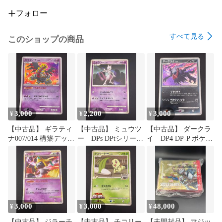
フォロー
すべて見る
このショップの商品
3,000
2,200
3,000
¥
¥
¥
【中古品】 ギラティ
【中古品】 ミュウツ
【中古品】 ダークラ
ナ007/014 構築デッ
ー DPs DPtシリー
イ DP4 DP-P ポケモ
キ DPシリーズ ポ
ズ プロモ PROMO
ンカードゲームDP 月
ケカ ポケモンカード
ポケモンカード ポケ
光の追跡・夜明けの
カ
疾走 ポケモンカード
ポケカ
3,000
3,000
48,000
¥
¥
¥
【中古品】 ジラーチ
【中古品】 チコリー
【未開封品】 マジッ