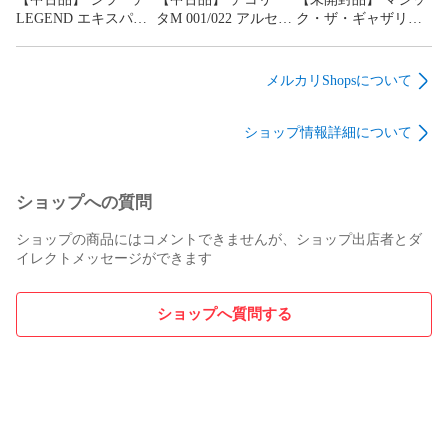
LEGEND エキスパー
タM 001/022 アルセウ
ク・ザ・ギャザリン
トデッキ リーフィア
ス 映画公開記念
グ マーベルスーパ
VSメタグロス＋
ランダムパック2009
ー・ヒローズコレク
Online 006/014 ポケカ
ポケカ ポケモンカー
ターブースターBOX
メルカリShopsについて
ポケモンカード
ド
12パック日本語特典
付き
ショップ情報詳細について
ショップへの質問
ショップの商品にはコメントできませんが、ショップ出店者とダ
イレクトメッセージができます
ショップへ質問する