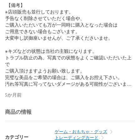
 【備考】

※店頭販売も並行しております。

予告なく削除させていただく場合や、

ご購入いただいても万が一同時に購入となった場合は

ご用意できない場合もございます。

大変申し訳御座いませんが、ご了承くださいませ。

※キズなどの状態は当社の主観になります。

トラブル防止の為、写真での状態をよくご確認いただいた上
で

ご購入頂けますようお願い致します。

完璧な美品をご希望の場合は、ご購入をお控え下さい。

汚れ等写真に写ってないダメージがある可能性がございま
す。

5か月前
トラブル、すり替え防止の為

キャンセルは不可とさせて頂きます。

商品の情報
【ガーベラプラス　ランク基準】

Sランク

ゲーム・おもちゃ・グッズ
未使用品

カテゴリー
トレーディングカード