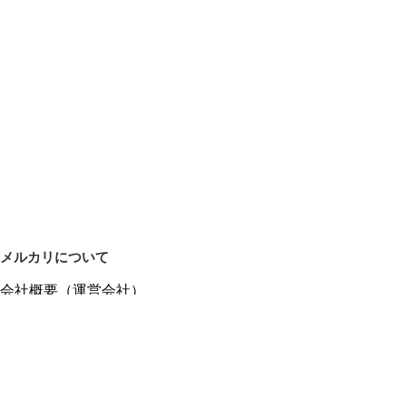
メルカリについて
会社概要（運営会社）
採用情報
プレスリリース
公式ブログ
プレスキット
メルカリUS
メルカリShops