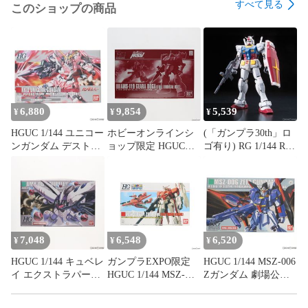
すべて見る
このショップの商品
6,880
9,854
5,539
¥
¥
¥
HGUC 1/144 ユニコー
ホビーオンラインシ
(「ガンプラ30th」ロ
ンガンダム デストロ
ョップ限定 HGUC
ゴ有り) RG 1/144 RX-
イモード チタニウム
1/144 AMS-119 ギ
78-2 ガンダム 機動戦
フィニッシュ 機動戦
ラ・ドーガ(フル・フ
士ガンダム プラモデ
士ガンダムUC(ユニコ
ロンタル専用機) 機動
ル バンダイ
ーン) プラモデル
戦士ガンダムUC(ユニ
(0169482) バンダイ
コーン) MSV プラモ
デル(0176954) バンダ
イ
7,048
6,548
6,520
¥
¥
¥
HGUC 1/144 キュベレ
ガンプラEXPO限定
HGUC 1/144 MSZ-006
イ エクストラパール
HGUC 1/144 MSZ-
Zガンダム 劇場公開
バージョン(劇場公開
006A1 ゼータプラス
記念版(エクストラフ
記念版) 機動戦士Zガ
(テスト機イメージカ
ィニッシュVer.) 機動