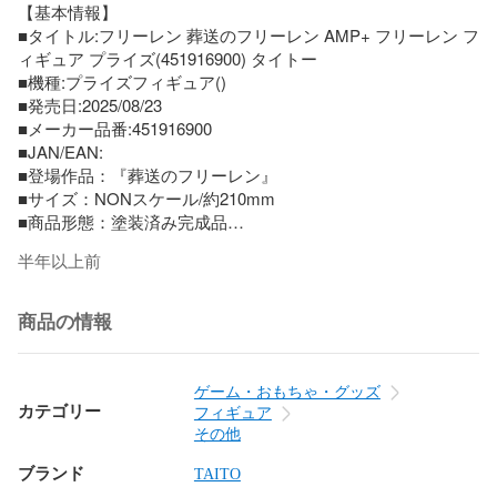
【基本情報】

■タイトル:フリーレン 葬送のフリーレン AMP+ フリーレン フ
ィギュア プライズ(451916900) タイトー

■機種:プライズフィギュア()

■発売日:2025/08/23

■メーカー品番:451916900

■JAN/EAN:

■登場作品：『葬送のフリーレン』

■サイズ：NONスケール/約210mm

■商品形態：塗装済み完成品

■原型製作：

半年以上前
■メーカー：タイトー

【商品説明】

商品の情報
「葬送のフリーレン」より、AMP+ フリーレン フィギュアが
登場。

ゲーム・おもちゃ・グッズ
■権利表記：&copy;山田鐘人・アベツカサ 小学館「葬送のフ
カテゴリー
フィギュア
リーレン」製作委員会

その他
ブランド
TAITO