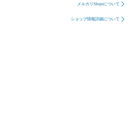
ンダム プラモデル
ラー) ガンダム・セン
戦士Zガンダム プラ
メルカリShopsについて
(0141908) バンダイ
チネル プラモデル バ
モデル(0138558) バン
ンダイ
ダイ
ショップ情報詳細について