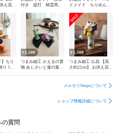
お供え花
付き 提灯 精霊馬
ドメイド ちりめん細
 枯れな
新盆 インテリア 和
工 お盆飾り 5点セット
不要
雑貨 ちりめん つま
精霊馬 精霊牛 ほおず
み細工 帰省 ペット供
き 蓮
養
2,500
5,500
¥
¥
ド】ちり
つまみ細工 かえるの置
つまみ細工 仏花 【高
飾り 5点
物 あじさいと蓮の葉
さ約22cm】 お供え花
 精霊牛
カエルのインテリア
ちりめん 供花 枯れな
梅雨
いお花
メルカリShopsについて
ショップ情報詳細について
への質問