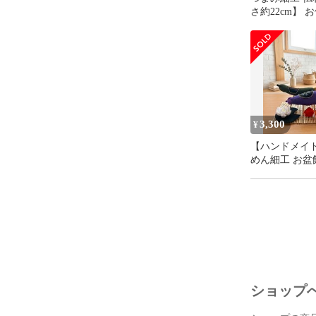
さ約22cm】 
ちりめん 供花
いお花 水やり
3,300
¥
【ハンドメイ
めん細工 お盆
セット 精霊馬
ほおずき 蓮
ショップ