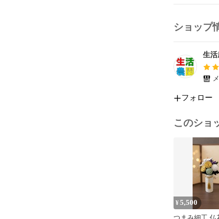
幅　約10セン
ショップ
※潰れないよ
生活農
#ピニャータ

#ハロウィン

#リメンバーミ
メ
#ミイラ

#メキシコ

フォロー
#ハンドメイド
#パーティ

このショ
5,500
¥
つまみ細工 仏