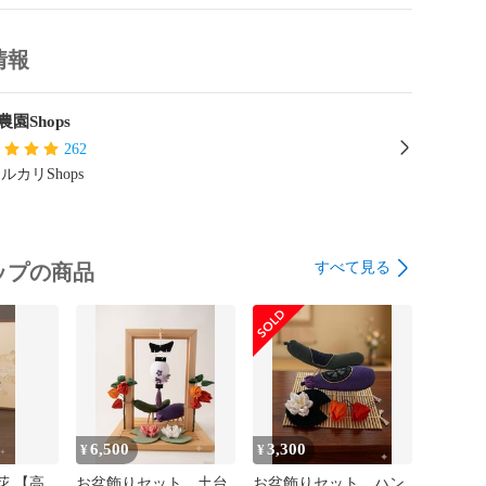
チ

情報
うに梱包して発送致します。

園Shops
262
ー

ルカリShops


すべて見る
ップの商品
6,500
3,300
¥
¥
花 【高
お盆飾りセット 土台
お盆飾りセット ハン