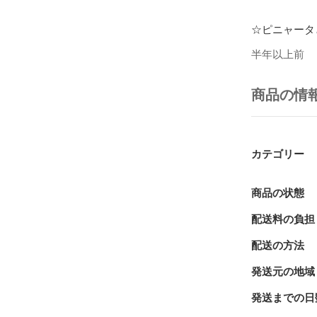
☆ピニャータ
ピニャータと
半年以上前
ようなものです
商品の情
1人ずつ順番
というとても
（お菓子は割
カテゴリー
小さいお子様
こちらは割れ
商品の状態
割れない場合
配送料の負担
配送の方法
※棒、お菓子
発送元の地域
サイズ

縦　約30セン
発送までの日
横　約30セン