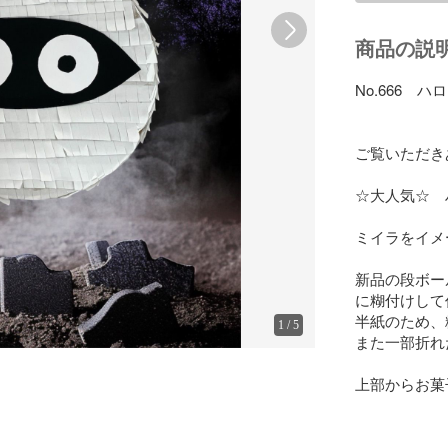
商品の説
No.666　
ご覧いただき
☆大人気☆　
ミイラをイメ
新品の段ボー
に糊付けして
半紙のため、
1
/
5
また一部折れ
上部からお菓