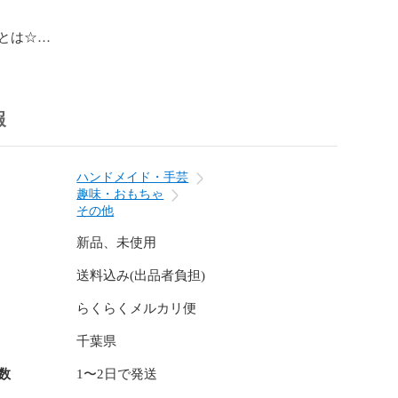
とは☆

は、メキシコなどでお祝いなどの時に使われるくす玉の
。

報
に棒で叩いて、割れるとお菓子が落ちてきて、それを拾う
楽しい遊びです。

れにくいものをお勧めします。）

ハンドメイド・手芸
趣味・おもちゃ
から大人まで楽しめます。

その他
やすいように少し工夫をしておりますが、

新品、未使用
は切り込みを入れてください。

送料込み(出品者負担)
らくらくメルカリ便
はついていません。

千葉県
チ

数
1〜2日で発送
チ
