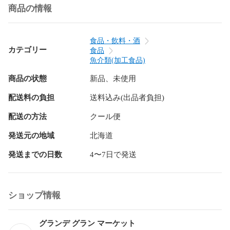
百貨店食品売り場でも人気商品です。

商品の情報
＃北海道＃鮭＃紅鮭＃ハラス＃カマ＃切り身＃紅鮭切り身＃
サーモン＃サーモン丼＃鮭トロ＃極上＃贈り物におすすめ#鮭
づくし#おにぎり#おにぎり具材#お取り寄せグルメ#おうちご
食品・飲料・酒
はん#弁当おかず

カテゴリー
食品
#べにしゃけ#お弁当#おかず#ごはんにあう#鮭づくし#鮭好き

魚介類(加工食品)
商品の状態
新品、未使用
いいね＆フォロー宜しくお願いします。

ーーーーーーーーーーーーーーーーーー

配送料の負担
送料込み(出品者負担)
※熨斗(御礼・内祝・御中元・御歳暮)が必要な場合は、ご購入
の際に 備考欄へご希望内容をご記載ください。

配送の方法
クール便
発送元の地域
北海道
発送までの日数
4〜7日で発送
ショップ情報
グランデ グラン マーケット