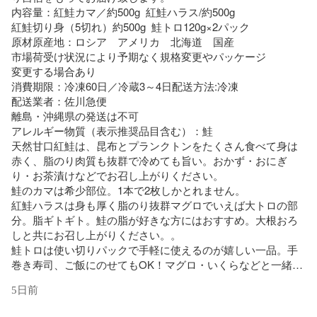
内容量：紅鮭カマ／約500g  紅鮭ハラス/約500g 

紅鮭切り身（5切れ）約500g  鮭トロ120g×2パック

原材原産地：ロシア　アメリカ　北海道　国産

市場荷受け状況により予期なく規格変更やパッケージ

変更する場合あり

消費期限：冷凍60日／冷蔵3～4日配送方法:冷凍

配送業者：佐川急便                        

離島・沖縄県の発送は不可

アレルギー物質（表示推奨品目含む）：鮭

天然甘口紅鮭は、昆布とプランクトンをたくさん食べて身は
赤く、脂のり肉質も抜群で冷めても旨い。おかず・おにぎ
り・お茶漬けなどでお召し上がりください。

鮭のカマは希少部位。1本で2枚しかとれません。

紅鮭ハラスは身も厚く脂のり抜群マグロでいえば大トロの部
分。脂ギトギト。鮭の脂が好きな方にはおすすめ。大根おろ
しと共にお召し上がりください。。

鮭トロは使い切りパックで手軽に使えるのが嬉しい一品。手
巻き寿司、ご飯にのせてもOK！マグロ・いくらなどと一緒に
海鮮丼も美味しい。

5日前
厚みがあり、甘口で美味しい。

おにぎりやご飯のお供にいかがでしょうか。
