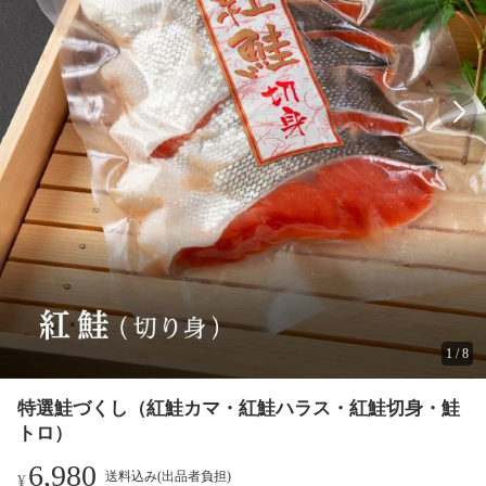
1
/
8
特選鮭づくし（紅鮭カマ・紅鮭ハラス・紅鮭切身・鮭
トロ）
6,980
送料込み(出品者負担)
¥