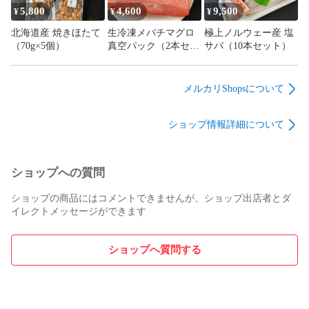
5,800
4,600
9,500
¥
¥
¥
北海道産 焼きほたて
生冷凍メバチマグロ
極上ノルウェー産 塩
（70g×5個）
真空パック（2本セッ
サバ（10本セット）
ト）（400g～450g）
（1本200g前後×2本）
メルカリShopsについて
ショップ情報詳細について
ショップへの質問
ショップの商品にはコメントできませんが、ショップ出店者とダ
イレクトメッセージができます
ショップへ質問する