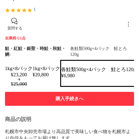
1
質問する
在庫残り1点
鮭・紅鮭・銀聖・時鮭・秋鮭・
各鮭類500g×4パック 鮭とろ
鱒:
120g
1kg×8パック
1kg×8パック
各鮭類500g×4パック 鮭とろ120g
¥
23,200
¥
20,800
¥
6,980
¥
25,000
購入手続きへ
商品の説明
札幌市中央卸売市場より高品質で美味しい食べ物を札幌市よ
り自信をもってお届け致します。
