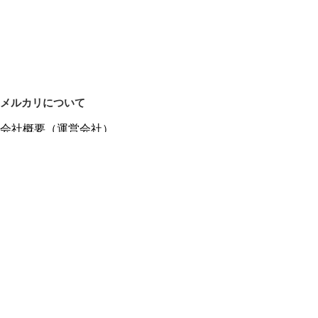
メルカリについて
会社概要（運営会社）
採用情報
プレスリリース
公式ブログ
プレスキット
メルカリUS
メルカリShops
m department（エムデパ）
ヘルプ
ヘルプセンター（ガイド・お問い合わせ）
メルカリShopsでショップを開設する
メルカリShops ショップ管理画面にログイン