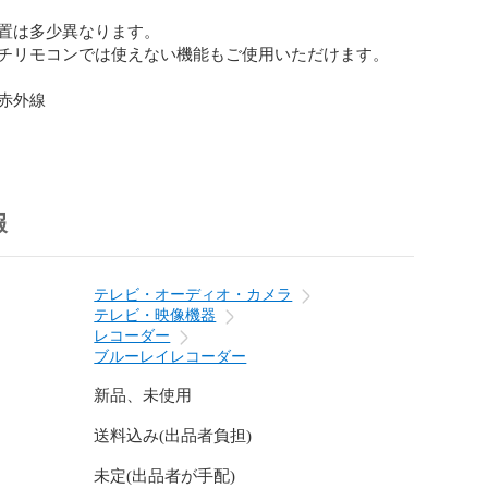
置は多少異なります。

チリモコンでは使えない機能もご使用いただけます。

赤外線

】アルカリ単四電池

でお送りします。

報
】

テレビ・オーディオ・カメラ
テレビ・映像機器
ダー】

レコーダー
ブルーレイレコーダー
新品、未使用
送料込み(出品者負担)
未定(出品者が手配)