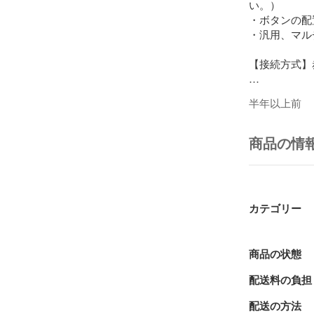
い。）

・ボタンの配
・汎用、マル
【接続方式】
【電池の説明
半年以上前
★発送方法

　●ネコポス
商品の情
【対応リモコン
RMT-B005J

【対応レコー
カテゴリー
BDZ-EX200

BDZ-RS10

BDZ-RX30

商品の状態
BDZ-RX50

配送料の負担
BDZ-RX100

148752112
配送の方法