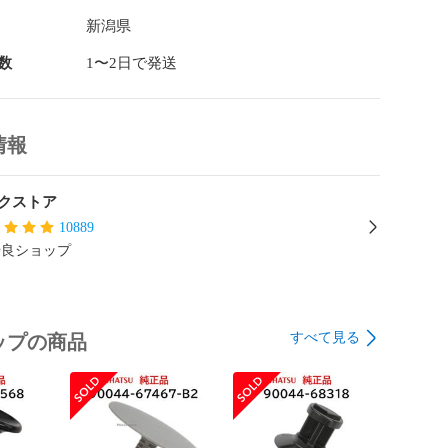
新潟県
数
1〜2日で発送
情報
クストア
10889
優良ショップ
すべて見る
ップの商品