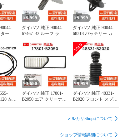
9,999
9,999
¥
¥
0044-
ダイハツ 純正 90044-
ダイハツ 純正 90044-
ーター パ
67467-B2 ルーフ ライ
68318 バッテリー カバ
取付 エ
ニング クリップ 天井
ー クリップ 取付 ハイ
 カバー
板 内張 交換 部品 メン
ゼット トラック など
ンテナン
テナンス 9004467467B2
交換 部品 メンテナン
ス 9004468318
3,680
9,999
¥
¥
55-
ダイハツ 純正 17801-
ダイハツ 純正 48331-
28120 左右
B2050 エア クリーナー
B2020 フロント スプリ
 ドリッ
フィルター エレメント
ング バンパー ショッ
LH 左側
吸入ダスト 除去 交換
ク ダスト カバー ブー
規品
部品 メンテナンス
ツ 交換 部品 メンテナ
メルカリShopsについて
28120
17801B2050
ンス 48331B2020
ショップ情報詳細について