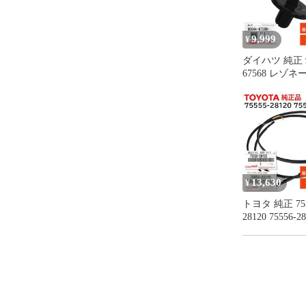
9,999
¥
ダイハツ 純正 9
67568 レゾネ
イプ クリップ 
ンジン ルーム
交換 部品 メ
ス 9004467568
13,630
¥
トヨタ 純正 755
28120 75556-
セット ルーフ
プ モール RH 
右側 ゴム 正
TOYOTA 75555
7555628120