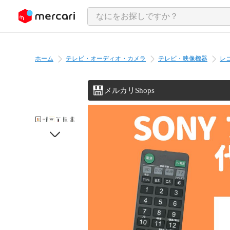
ンツにスキップ
ホーム
テレビ・オーディオ・カメラ
テレビ・映像機器
レ
メルカリShops