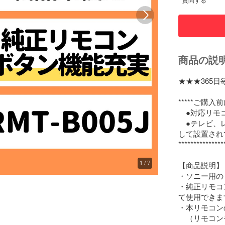
質問する
商品の説
★★★365日
*****ご購入
　●対応リモ
　●テレビ、
して設置され
***************
1
/
7
【商品説明】

・ソニー用の
・純正リモコ
て使用できます
・本リモコン
　（リモコン