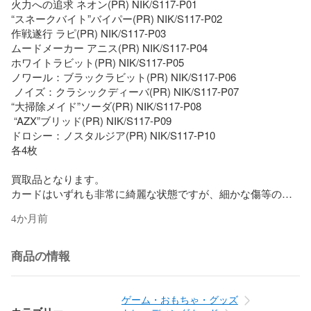
火力への追求 ネオン(PR) NIK/S117-P01

“スネークバイト”バイパー(PR) NIK/S117-P02

作戦遂行 ラピ(PR) NIK/S117-P03

ムードメーカー アニス(PR) NIK/S117-P04

ホワイトラビット(PR) NIK/S117-P05

ノワール：ブラックラビット(PR) NIK/S117-P06

 ノイズ：クラシックディーバ(PR) NIK/S117-P07

“大掃除メイド”ソーダ(PR) NIK/S117-P08

 “AZX”ブリッド(PR) NIK/S117-P09

ドロシー：ノスタルジア(PR) NIK/S117-P10

各4枚

買取品となります。

カードはいずれも非常に綺麗な状態ですが、細かな傷等の見
逃しがある場合もございますので、

4か月前
ご理解の上でプレイ用としてのご購入をお願いいたします。

すり替え防止の為、返品交換はお受けできませんので予めご
商品の情報
了承ください。

ゲーム・おもちゃ・グッズ