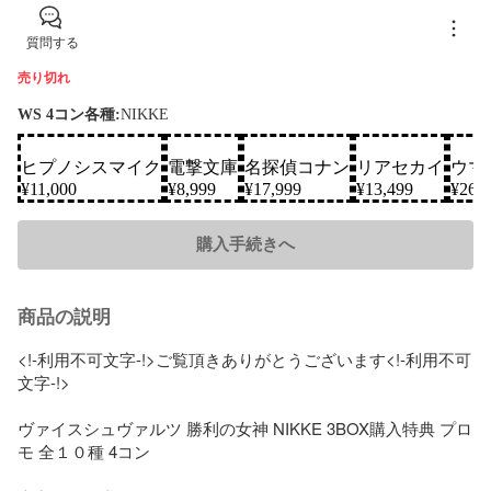
質問する
売り切れ
WS 4コン各種:
NIKKE
ヒプノシスマイク
電撃文庫
名探偵コナン
リアセカイ
ウマ
SOLD
SOLD
SOLD
SOLD
¥
11,000
¥
8,999
¥
17,999
¥
13,499
¥
26,
購入手続きへ
商品の説明
<!-利用不可文字-!>ご覧頂きありがとうございます<!-利用不可
文字-!>

ヴァイスシュヴァルツ 勝利の女神 NIKKE 3BOX購入特典 プロ
モ 全１０種 4コン
