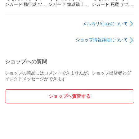
ンガード 極牢獄 ツー
ンガード 煉獄騎士団
ンガード 死竜 デスゲ
ヴィンガー (箔押し)
団長 ディミオスソー
イズ・ドラゴン (箔押
BR DZ-TB03/BR12
ド・ドラゴン (箔押
し) BR DZ-
し) BR DZ-TB03/BR11
TB03/BR10
メルカリShopsについて
ショップ情報詳細について
ショップへの質問
ショップの商品にはコメントできませんが、ショップ出店者とダ
イレクトメッセージができます
ショップへ質問する