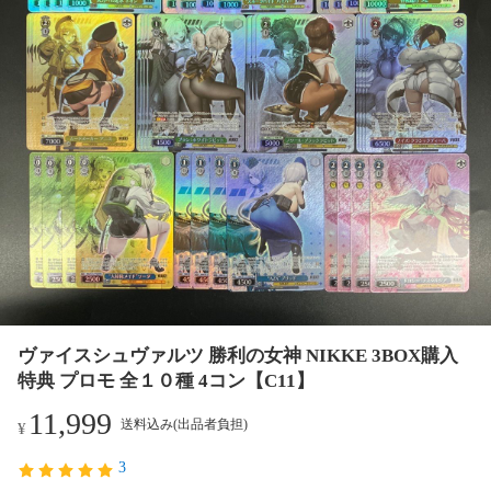
ヴァイスシュヴァルツ 勝利の女神 NIKKE 3BOX購入
特典 プロモ 全１０種 4コン【C11】
11,999
送料込み(出品者負担)
¥
3