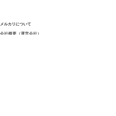
メルカリについて
会社概要（運営会社）
採用情報
プレスリリース
公式ブログ
プレスキット
メルカリUS
メルカリShops
m department（エムデパ）
ヘルプ
ヘルプセンター（ガイド・お問い合わせ）
メルカリShopsでショップを開設する
メルカリShops ショップ管理画面にログイン
メルカリShops出店者向けガイド
お問い合わせ一覧
フリーワードから商品をさがす