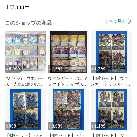
フォロー
すべて見る
このショップの商品
6,999
1,899
1,299
¥
¥
¥
ちいかわ ウエハー
ヴァンガード バディ
【4枚セット】 ヴァ
ス 人魚の島のひみ
ファイト ディザスタ
ンガード デスルーラ
つ フルコンセッ
ーフォース ジェネリ
ー ガロウズ (箔押し)
ト 全22種
ック 汎用レアトリガ
BR DZ-TB03/BR13
ー3種12枚セット
999
3,999
1,199
¥
¥
¥
【4枚セット】 ヴァ
【4枚セット】 ヴァ
【4枚セット】 ヴァ