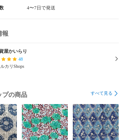
数
4〜7日で発送
情報
雑貨屋かいらり
48
ルカリShops
すべて見る
ップの商品