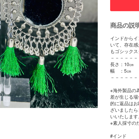
商品の説
インドからイ
いて、存在感
もゴシックス
－－－－－－
長さ：10㎝

幅　：5㎝

－－－－－－
※海外製品の
差が生じる場
的に返品はお
ざいましたら
いいたします。
※素人採寸の
#インド
