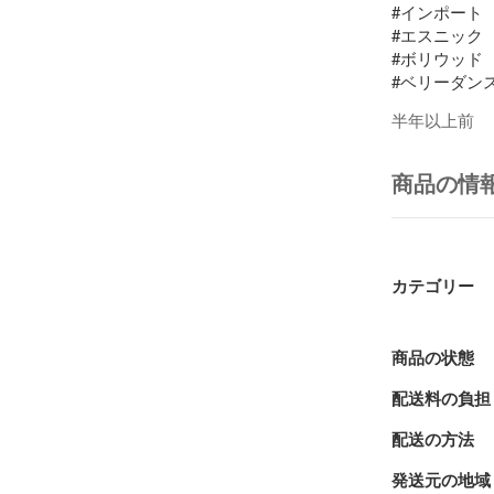
#インポート

#エスニック

#ボリウッド

#ベリーダンス
#シルバー

半年以上前
#ピアス

#大ぶりピアス
#ゴシック

商品の情
#アンティーク
#タッセル

#ミラー
カテゴリー
商品の状態
配送料の負担
配送の方法
発送元の地域