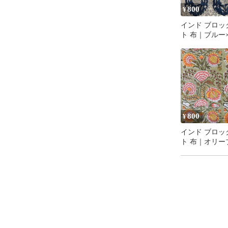
800
¥
インド ブロッ
ト 布｜ブルー
ト メダリオン
ットン生地 11
50cm単位販売
800
¥
インド ブロッ
ト 布｜オリー
やかボタニカル
ットン生地 11
50cm単位販売