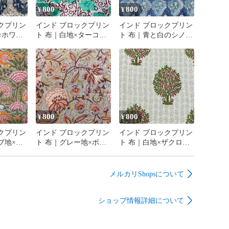
800
800
¥
¥
クプリン
インド ブロックプリン
インド ブロックプリン
×ホワイ
ト 布｜白地×ターコイ
ト 布｜青と白のシノワ
花柄 コ
ズグリーン花と唐草模
ズリ風 花柄 コットン
0cm幅
様 コットン生地 110cm
生地 110cm幅 50cm単位
幅 50cm単位販売
販売
800
800
¥
¥
クプリン
インド ブロックプリン
インド ブロックプリン
ブ地×華
ト 布｜グレー地×ボタ
ト 布｜白地×ザクロの
花柄 コ
ニカル花柄 コットン生
木模様 コットン生地
0cm幅
地 110cm幅 50cm単位販
110cm幅 50cm単位販売
売
メルカリShopsについて
ショップ情報詳細について