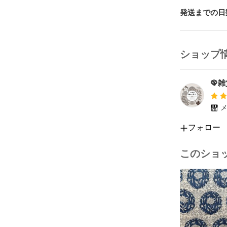
発送までの日
ショップ
🦚
メ
フォロー
このショ