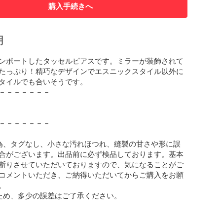
購入手続きへ
明
ンポートしたタッセルピアスです。ミラーが装飾されて
たっぷり！精巧なデザインでエスニックスタイル以外に
タイルでも合いそうです。

－－－－－－－

－－－－－－－

為、タグなし、小さな汚れほつれ、縫製の甘さや形に誤
合がございます。出品前に必ず検品しております。基本
断りさせていただいておりますので、気になることがご
コメントいただき、ご納得いただいてからご購入をお願


ため、多少の誤差はご了承ください。
