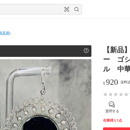
両耳用)
【新品
ー ゴ
ル 中
920
送料込
¥
質問する
在庫残り1点