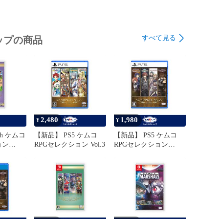
イント】

ド版を4作品購入するよりもお得に楽しめる、コスパの高
すべて見る
ップの商品
】

トで発送いたします。

配達されますので、ご注意ください。

日祝日）を挟む場合の発送は、翌営業日以降となりま
2,480
1,980
¥
¥
ありましたら、お気軽にご質問ください。

ch ケムコ
【新品】 PS5 ケムコ
【新品】 PS5 ケムコ
ョン
RPGセレクション Vol.3
RPGセレクション
□■□■□■□■□

Vol.13
ップフォローをお願いします！

くと…

ル・値下げ時


