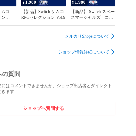
1,980
1,980
頂くと…

¥
¥


ケムコ
【新品】Switch ケムコ
【新品】 Switch スペー
ョン
RPGセレクション Vol.9
スマーシャルズ コレ
きます！

クション
□■□■□■□■□

メルカリShopsについて
こ　KEMCO　ゲーム
ショップ情報詳細について
への質問
品にはコメントできませんが、ショップ出店者とダイレクト
できます
ショップへ質問する