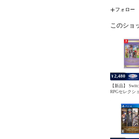
フォロー
【おすすめポ
・ダウンロー
い1本です。

このショ
【発送について
クリックポス
※郵便受けに
※休業日（土
す。

2,480
【その他】

¥
ご不明な点が
【新品】 Swit
RPGセレクシ
□■□■□■□■□■
Vol.10
いいね＆ショ
●いいねして頂
・タイムセー
・商品再入荷時