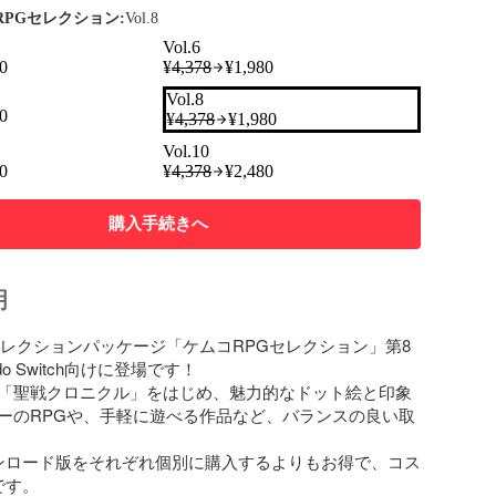
コRPGセレクション:
Vol.8
Vol.6
0
¥
4,378
¥
1,980
Vol.8
0
¥
4,378
¥
1,980
Vol.10
0
¥
4,378
¥
2,480
購入手続きへ
明
セレクションパッケージ「ケムコRPGセレクション」第8
do Switch向けに登場です！

「聖戦クロニクル」をはじめ、魅力的なドット絵と印象
ーのRPGや、手軽に遊べる作品など、バランスの良い取
ンロード版をそれぞれ個別に購入するよりもお得で、コス
す。
