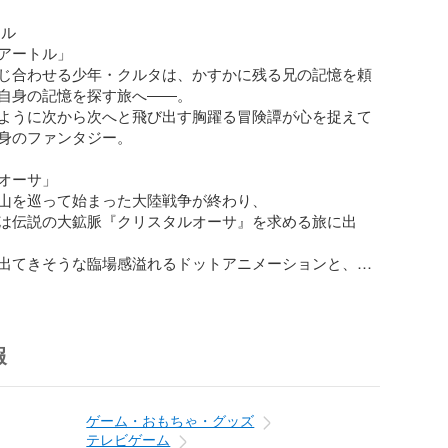
ル

アートル」

じ合わせる少年・クルタは、かすかに残る兄の記憶を頼
自身の記憶を探す旅へ――。

ように次から次へと飛び出す胸躍る冒険譚が心を捉えて
身のファンタジー。

オーサ」

山を巡って始まった大陸戦争が終わり、

は伝説の大鉱脈『クリスタルオーサ』を求める旅に出
出てきそうな臨場感溢れるドットアニメーションと、

えのあるターン制コマンドバトルに、4人の仲間と共に挑


ゴーレム」

報
ハンターと、意志を持ち口の悪い不思議なゴーレムの物
の匂いに満ちた荒野を駆け、仲間たちと共に高額賞金を
ゲーム・おもちゃ・グッズ
テレビゲーム