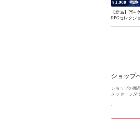
1,980
●フォローして
¥
・新商品発売時
【新品】PS4 
RPGセレクシ
お知らせが届
Vol.13
□■□■□■□■□■
ケムコ　けむ
ショップ
ショップの商
メッセージが