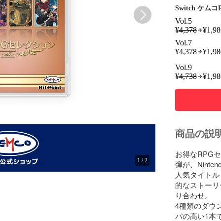
Switch ケム
Vol.5
¥
4,378
¥
1,98
Vol.7
¥
4,378
¥
1,98
Vol.9
¥
4,738
¥
1,98
商品の説
お得なRPG
1
/
2
弾が、Ninten
人気タイトル
的なストーリ
り合わせ。

4種類のダウ
パの高い1本で