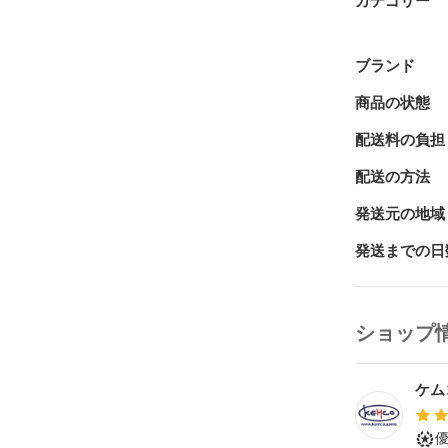
手に入るゴー
カテゴリー
ギ。

「聖戦クロニ
ブランド
落ちこぼれの
商品の状態
時、

声を上げたの
配送料の負担
守護獣や聖獣
でいく、

配送の方法
正統さと新感
見届けよう。

発送元の地域
発送までの日
※各タイトル
【商品の状態】
新品未開封

ショップ
【対応機種】

Nintendo Switc
ケム
【レーティング
CERO B（1