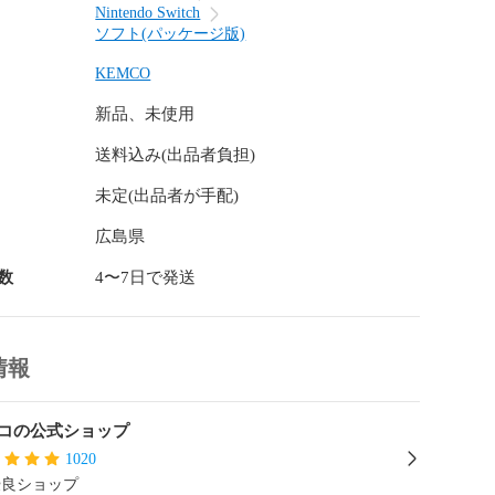
レムの特性を見極め、改造を重ねていくのが勝利へのカ
Nintendo Switch
ソフト(パッケージ版)
クル」

KEMCO
聖獣騎士見習い・クラインが戦いの中で力を欲したその
新品、未使用
は闇を喰らう禍々しき怪物だった……。

送料込み(出品者負担)
たちと契約し、彼らとともに未知の戦場を切り分け進ん
未定(出品者が手配)
覚が融合した一大ファンタジー。彼らの運命の行く先を
広島県
数
4〜7日で発送
の内容はダウンロード版と同様です。



情報
h

コの公式ショップ
1020
】

優良ショップ
2才以上対象）
