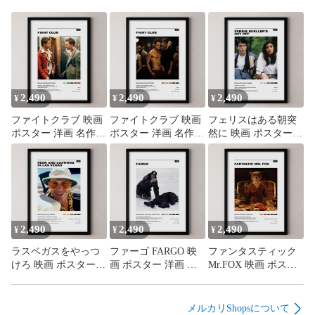
#新品

#アンティーク風  

#ヴィンテージ風

#インテリア  

#ファミリー

#ブリキ板  

#メタルプレート  

2,490
2,490
2,490
¥
¥
¥
#ホーロー

ファイトクラブ 映画
ファイトクラブ 映画
フェリスはある朝突
#ハリウッドスター

ポスター 洋画 名作
ポスター 洋画 名作
然に 映画 ポスター
#デザイン

ミッドセンチュリー
ミッドセンチュリー
洋画 名作 ミッドセン
#ブリキ看板

アートパネル インテ
アートパネル インテ
チュリー アートパネ
#レトロ  

リア 額縁付 A4 - 80
リア 額縁付 A4 - 79
ル インテリア 額縁付
#ポスター

A4 - 78
#デコレーション

#レトロ  

#メタルポスター

2,490
2,490
2,490
¥
¥
¥
#メタル看板

ラスベガスをやっつ
ファーゴ FARGO 映
ファンタスティック
#A4  

けろ 映画 ポスター
画 ポスター 洋画 名
Mr.FOX 映画 ポスタ
#写真

洋画 名作 ミッドセン
作 ミッドセンチュリ
ー 洋画 名作 ミッド
#犬グッズ

チュリー アートパネ
ー アートパネル イン
センチュリー アート
#ペット

ル インテリア 額縁付
テリア 額縁付 A4 - 76
パネル インテリア 額
メルカリShopsについて