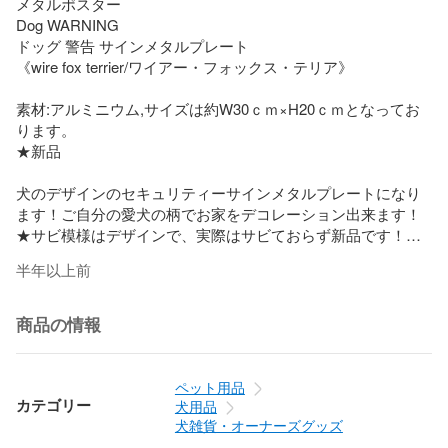
メタルポスター

Dog WARNING 

ドッグ 警告 サインメタルプレート

《wire fox terrier/ワイアー・フォックス・テリア》

素材:アルミニウム,サイズは約W30ｃｍ×H20ｃｍとなってお
ります。

★新品

犬のデザインのセキュリティーサインメタルプレートになり
ます！ご自分の愛犬の柄でお家をデコレーション出来ます！

★サビ模様はデザインで、実際はサビておらず新品です！

ヴィンテージ,レトロのティンプレート（ブリキ看板）でイン
半年以上前
テリア用のメタルプレート雑貨になります！デザイン性が高
いので、お部屋のインテリアはもちろんお店のデコレーショ
ンやガレージサインにも最適で、 取り付けも簡単に出来ま
商品の情報
す！プレゼントにも必ず喜ばれます！そのまま飾っていただ
けます！お客様のセンスで貼ったり立てかけたり飾ったり、
自由にどこにでもお使いいただけます！

ペット用品
カテゴリー
犬用品
人気インテリアブランド【Y8】（ワイエイト/Young Eight) の
犬雑貨・オーナーズグッズ
商品になります！
