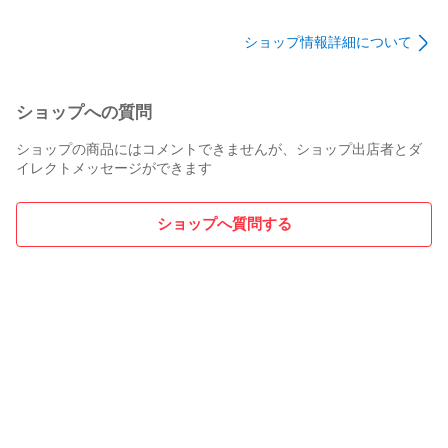
#アートパネル

A4 - 77
縁付 A4 - 75
#ペット

#ギフト

ショップ情報詳細について
#プレゼント

#贈り物

#デザイン

ショップへの質問
#デザイナー

#家族

ショップの商品にはコメントできませんが、ショップ出店者とダ
イレクトメッセージができます
#愛犬

#記念
ショップへ質問する