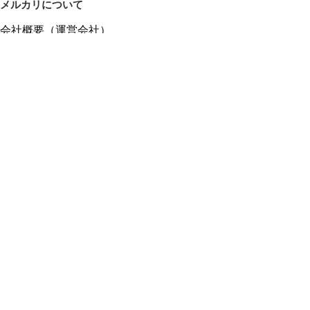
メルカリについて
会社概要（運営会社）
採用情報
プレスリリース
公式ブログ
プレスキット
メルカリUS
メルカリShops
m department（エムデパ）
ヘルプ
ヘルプセンター（ガイド・お問い合わせ）
メルカリShopsでショップを開設する
メルカリShops ショップ管理画面にログイン
メルカリShops出店者向けガイド
お問い合わせ一覧
フリーワードから商品をさがす
プライバシーと利用規約
メルカリ利用規約
メルカリShops利用規約