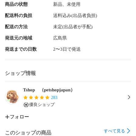
商品の状態
新品、未使用
（撮影状況やＰＣ環境によりイメージや色合いが 若干異なる
配送料の負担
送料込み(出品者負担)
場合がございますが予めご了承願います。）

配送の方法
未定(出品者が手配)
500犬種以上多数の愛犬のデザインで素敵でお洒落カッコいい
スタイルになれます！！！！

発送元の地域
広島県
出品されていない商品でもお気軽にお問合せ下さい!!!

発送までの日数
2〜3日で発送
#wirefoxterrier

#ワイアーフォックステリア

#WARNING

ショップ情報
#警告

#ヤードサイン

#庭

Tshop （petshopjapan）
#犬  

283
#ドック

優良ショップ
#デコピン

#アメリカ合衆国

フォロー
#インテリア

#小物

すべて見る
#アメリカ

このショップの商品