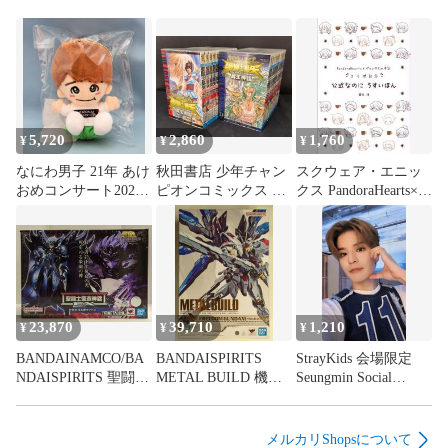
ゲーム、DVD等の特典品は、タイトルに特典付属の記載がな
い場合は本体のみとなります。また商品が特典品の場合、本
体が付属する記載がない場合特典のみとなります。

食玩等の食品または飲料が付属する商品の食品及び飲料の飲
食はお止めください。当店では食玩の付属物、外装を商品の
主体とし、食品としての販売をしていないため、飲食をした
5,720
2,860
1,760
¥
¥
¥
場合の健康被害の責任は負いかねます。

なにわ男子 21年 あけ
秋田書店 少年チャン
スクウェア・エニッ
おめコンサート2021
ピオンコミックス 手
クス PandoraHearts×ヴ
【商品画像について】

大橋和也 ちびぬい
代木史織 聖闘士星矢
ァニタスの手記 望月
THE LOST CANVAS
淳 公式なのにうすい
商品画像は参考画像を使用しており、実際の商品の状態は画
冥王神話 全25巻 セッ
ほん
像と多少異なる場合がございます。

ト
【配送について】

23,870
39,710
1,210
¥
¥
¥
配送業者は当社指定の配送業者となります。

BANDAINAMCO/BA
BANDAISPIRITS
StrayKids 会場限定
本商品はCoCooより発送致します。

NDAISPIRITS 聖闘士
METAL BUILD 機動
Seungmin Social
聖衣神話EX/EX
戦士ガンダムSEED
Path(feat.LiSA) 福岡B
商品によって出荷地が異なるため、商品の同梱は承れませ
METAL素体 車田正美
DESTINY ストライク
ん。

死を司る神タナトス
フリーダムガンダム
メルカリShopsについて