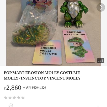
1
/
3
POP MART EROSION MOLLY COSTUME
MOLLY×INSTINCTOY VINCENT MOLLY
2,860
+ 送料 ¥660~1,320
¥