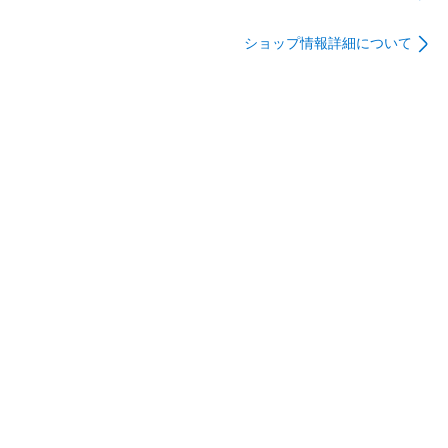
<リバイバル版>
お客様の責任により荷物が返送された場合、返送料と再配達
ショップ情報詳細について
の送料はお客様の負担となります。返送料、再配達の送料は
当店より銀行振込にて別途請求をし、お振込みの確認後、再
配達をさせていただきます。なお、荷物が返送された場合で
あってもご注文をキャンセルすることはできかねます。

商品管理番号：1303927793