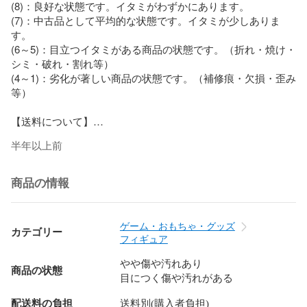
(8)：良好な状態です。イタミがわずかにあります。

(7)：中古品として平均的な状態です。イタミが少しありま
す。

(6～5)：目立つイタミがある商品の状態です。（折れ・焼け・
シミ・破れ・割れ等）

(4～1)：劣化が著しい商品の状態です。（補修痕・欠損・歪み
等）

【送料について】

半年以上前
当店ではご注文の配送料はお客様負担となります。

配送料につきましては、商品価格の隣に表記の送料をご覧い
ただくか、画面下部にございます「送料」の項目をご覧くだ
商品の情報
さい。

【商品について】

ゲーム・おもちゃ・グッズ
カテゴリー
フィギュア
商品は店頭、他サイトと在庫を共有しております。そのため
注文後に在庫を確保できない場合がございます。

やや傷や汚れあり
商品の状態
目につく傷や汚れがある
中古品のため多少のキズ・ヨゴレ・経年劣化等がございま
配送料の負担
送料別(購入者負担)