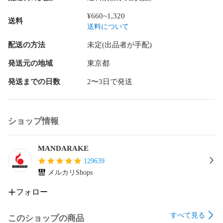
す。

¥660~1,320
商品には値札ラベルや管理シール、海外出荷向け、国内輸入
送料
送料について
に伴うシールが貼りついている場合もございます。

配送の方法
未定(出品者が手配)
未開封(メーカー検品によるテープの多重貼りを含む)商品の内
容不備、動作不良につきましては保証対象外です。

発送元の地域
東京都
発送までの日数
2〜3日で発送
開封品の内、音声や発光等の機能を有する商品に関しては動
作確認済で、動作不良がある場合は商品状態に表記をしてお
ります。電化製品や精密機器に関しては動作確認は行ってお
りません。

ショップ情報
電池やはがき、チラシ等の商品の性質に影響しない付属品は
付属しない場合がございます。

MANDARAKE
129639
商品に付属している応募券やシリアルコード等は利用できな
メルカリShops
い場合がございます。

フォロー
布製品(バッグ、タペストリー、ハンカチ等)は保管や発送時の
都合上、折れ跡がある場合がございます。

すべて見る
このショップの商品