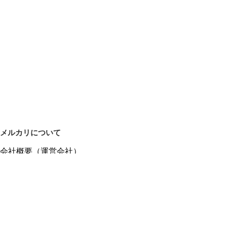
メルカリについて
会社概要（運営会社）
採用情報
プレスリリース
公式ブログ
プレスキット
メルカリUS
メルカリShops
m department（エムデパ）