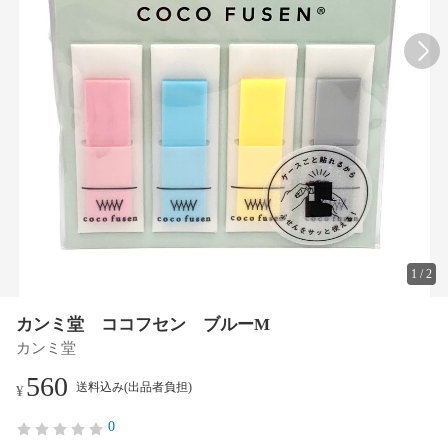
1
/
2
カンミ堂 ココフセン ブルーM
カンミ堂
560
送料込み(出品者負担)
¥
0