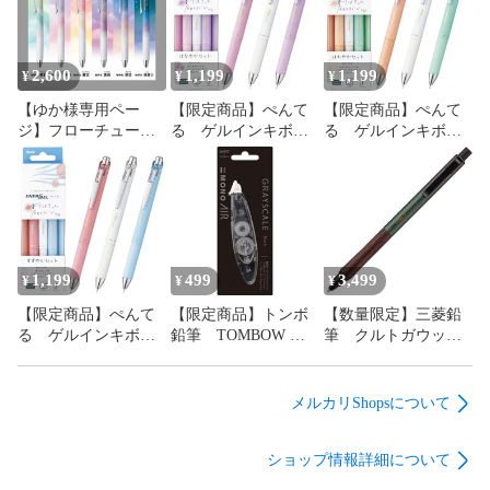
2,600
1,199
1,199
¥
¥
¥
【ゆか様専用ペー
【限定商品】ぺんて
【限定商品】ぺんて
ジ】フローチュー
る ゲルインキボー
る ゲルインキボー
ン Skyly Design ６
ルペン エナージェ
ルペン エナージェ
色セット
ル コハレ はなや
ル コハレ はれや
かセット 3色セッ
かセット 3色セッ
ト 0.5mm 新品未
ト 0.5mm 新品未
使用 送料無料
使用 送料無料
1,199
499
3,499
¥
¥
¥
【限定商品】ぺんて
【限定商品】トンボ
【数量限定】三菱鉛
る ゲルインキボー
鉛筆 TOMBOW
筆 クルトガウッ
ルペン エナージェ
修正テープ モノエ
ド シャープペン
ル コハレ すずや
アー ペン型 詰替
シャープペンシル
かセット 3色セッ
え式 5mm×6m グ
フォレストグリー
メルカリShopsについて
ト 0.5mm 新品未
レースケール 各
ン 0.5mm
使用 送料無料
色 新品未使用 送
M5KW1P.88 新品未
ショップ情報詳細について
料無料
使用 送料無料