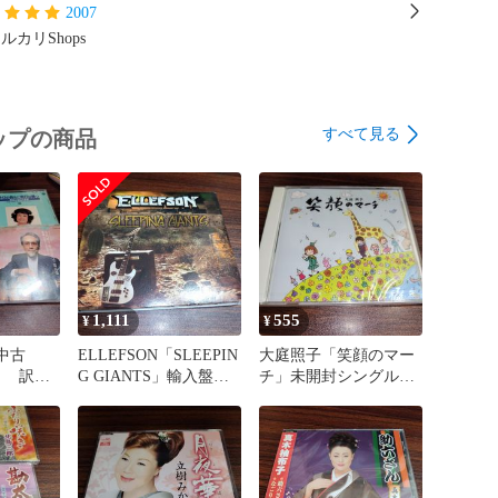
2007
ルカリShops
すべて見る
ップの商品
1,111
555
¥
¥
中古
ELLEFSON「SLEEPIN
大庭照子「笑顔のマー
ト 訳あ
G GIANTS」輸入盤中
チ」未開封シングル
 管理番
古2CD ヘヴィメタ
CD 童謡 管理番号
ル 管理番号260807-
260807-200
200