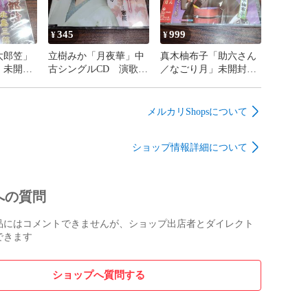
345
999
¥
¥
太郎笠」
立樹みか「月夜華」中
真木柚布子「助六さん
」未開封
古シングルCD 演歌/
／なごり月」未開封シ
2枚セッ
歌謡曲 管理番号
ングルCD 演歌/歌謡
曲 管理
260807-200
曲 管理番号260807-
0
200
メルカリShopsについて
ショップ情報詳細について
への質問
品にはコメントできませんが、ショップ出店者とダイレクト
できます
ショップへ質問する