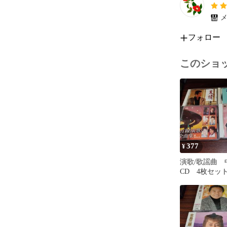
メ
フォロー
このショ
377
¥
演歌/歌謡曲 
CD 4枚セッ
り処分特価品
号260807-312