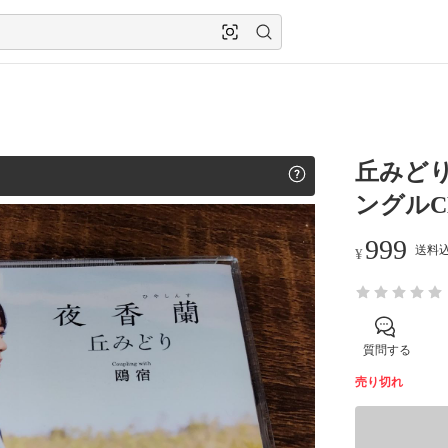
丘みど
ングルC
999
送料込
¥
質問する
売り切れ