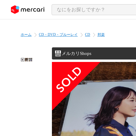
ンツにスキップ
ホーム
CD・DVD・ブルーレイ
CD
邦楽
メルカリShops