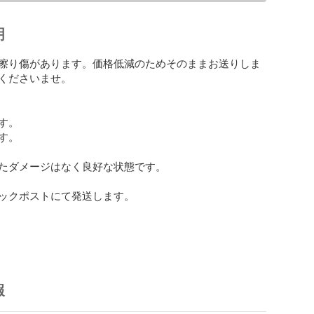
明
擦り傷があります。価格低減のためそのままお送りしま
くださいませ。

。

。

たダメージはなく良好な状態です。

ックポストにて発送します。

報