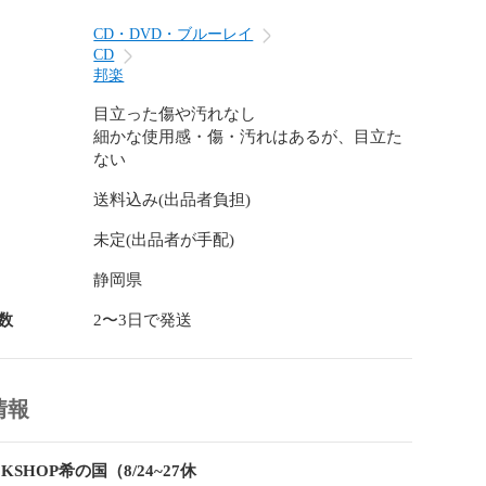
CD・DVD・ブルーレイ
CD
邦楽
目立った傷や汚れなし
細かな使用感・傷・汚れはあるが、目立た
ない
送料込み(出品者負担)
未定(出品者が手配)
静岡県
数
2〜3日で発送
情報
KSHOP希の国（8/24~27休