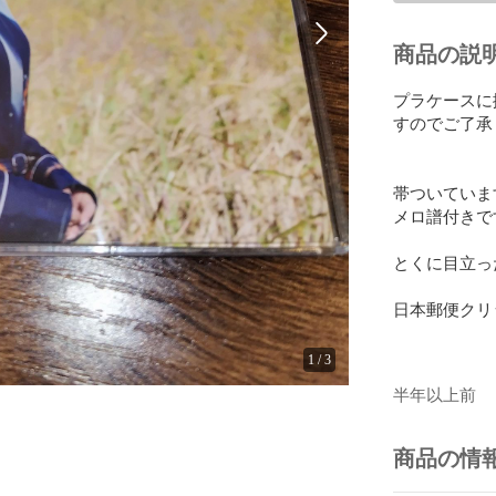
商品の説
プラケースに
すのでご了承
帯ついています
メロ譜付きです
とくに目立っ
日本郵便クリ
1
/
3
半年以上前
商品の情