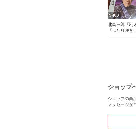
460
¥
北島三郎「勘
「ふたり咲き
シングルCD 
ト 演歌/歌謡
番号260807-20
ショップ
ショップの商
メッセージが