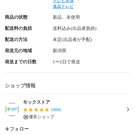
FRM-111TV

テレビ本体
FE-55U6020

液晶テレビ
商品の状態
新品、未使用
FRM-109TV

FL-43U3030 FL-55U3020 FL-50U3020 FL-43U3020 FL-65UP520 
配送料の負担
送料込み(出品者負担)
FL-55UP520 FL-49UP520

配送の方法
未定(出品者が手配)
FRM-112TV

FE-65U7030 FE-55U7030 FE-65U6030 FE-55U6030 FL-
発送元の地域
新潟県
65U5030 FL-55U5030 FL-49U5030 FL-55U3330 FL-50U3330 FL-
発送までの日数
1〜2日で発送
43U3330

FRM-115TV

FE-65U8040 FE-55U8040 FE-65U7040 FE-55U7040 FE-
ショップ情報
48US740 FL-65UQ540 FL-55UQ540 FL-49UQ540 FL-65U5040 
FL-55U5040 FL-49U5040 FL-55U3340 FL-50U3340 FL-43U3340

モックストア
※FRM-111TV FRM-112TV FRM-115TVの音声入力ボタンは非
10886
対応です。
優良ショップ
フォロー