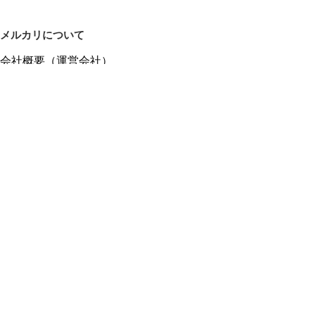
メルカリについて
会社概要（運営会社）
採用情報
プレスリリース
公式ブログ
プレスキット
メルカリUS
メルカリShops
m department（エムデパ）
ヘルプ
ヘルプセンター（ガイド・お問い合わせ）
メルカリShopsでショップを開設する
メルカリShops ショップ管理画面にログイン
メルカリShops出店者向けガイド
お問い合わせ一覧
フリーワードから商品をさがす
プライバシーと利用規約