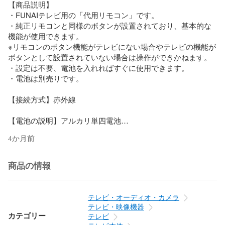
【商品説明】

・FUNAIテレビ用の「代用リモコン」です。

・純正リモコンと同様のボタンが設置されており、基本的な
機能が使用できます。

※リモコンのボタン機能がテレビにない場合やテレビの機能が
ボタンとして設置されていない場合は操作ができかねます。

・設定は不要、電池を入れればすぐに使用できます。

・電池は別売りです。

【接続方式】赤外線

【電池の説明】アルカリ単四電池

4か月前
★発送方法

　●ネコポスでお送りします

商品の情報
【対応テレビリモコン】

FRM-110TV

FE-65U7020 FE-55U7020 FL-55U4120 FL-49U4020 FL-
テレビ・オーディオ・カメラ
43U4020

テレビ・映像機器
カテゴリー
テレビ