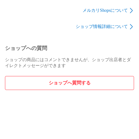
S63SXC 正規品
B22EX-W AY-B22EXF
2056381036
AY-B25EX-W AY-
2056380924
メルカリShopsについて
B25EXF AY-B28EX-W
2056380995 AC-
AY-B28EXF AY-
F22AW AC-F28AW
ショップ情報詳細について
B40EX-W AY-B56EX-
AC-F40AW 正規品
W 正規品
ショップへの質問
ショップの商品にはコメントできませんが、ショップ出店者とダ
イレクトメッセージができます
ショップへ質問する