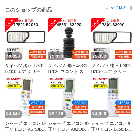
すべて見る
このショップの商品
9,999
9,999
9,999
¥
¥
¥
ダイハツ 純正 17801-
ダイハツ 純正 48331-
ダイハツ 純正 17801-
B2050 エア クリーナ
B2020 フロント スプ
B2090 エア クリーナ
ー フィルター エレメ
リング バンパー ショ
ー フィルター エレメ
ント 吸入ダスト 除去
ック ダスト カバー
ント 吸入ダスト 除去
交換 部品 メンテナン
ブーツ 交換 部品 メ
交換 部品 メンテナン
ス 17801B2050
ンテナンス
ス 17801B2090
48331B2020
4,648
5,170
4,998
¥
¥
¥
シャープ エアコン 純
シャープ エアコン 純
シャープ エアコン 純
正リモコン A679JB
正リモコン A829JB
正リモコン B158JB
2056380680 AY-
2056380810 AY-
A957JB B058JB