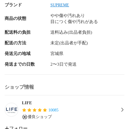
ブランド
SUPREME
やや傷や汚れあり
商品の状態
目につく傷や汚れがある
配送料の負担
送料込み(出品者負担)
配送の方法
未定(出品者が手配)
発送元の地域
宮城県
発送までの日数
2〜3日で発送
ショップ情報
LIFE
10085
優良ショップ
フォロー