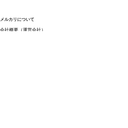
メルカリについて
会社概要（運営会社）
採用情報
プレスリリース
公式ブログ
プレスキット
メルカリUS
メルカリShops
m department（エムデパ）
ヘルプ
ヘルプセンター（ガイド・お問い合わせ）
メルカリShopsでショップを開設する
メルカリShops ショップ管理画面にログイン
メルカリShops出店者向けガイド
お問い合わせ一覧
フリーワードから商品をさがす
プライバシーと利用規約