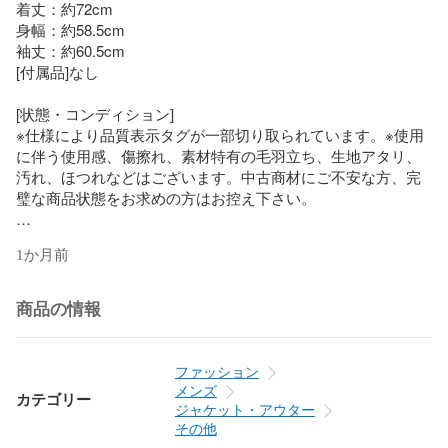
着丈：約72cm

身幅：約58.5cm

袖丈：約60.5cm

[付属品]なし

[状態・コンディション]

※仕様により品質表示タグが一部切り取られています。※使用
に伴う使用感、傷擦れ、素材特有の毛羽立ち、生地アタリ、
汚れ、ほつれなどはございます。中古商材にご不安な方、完
璧な商品状態をお求めの方はお控え下さい。　

[商品番号]4i23956nm0061ia81
1か月前
商品の情報
ファッション
メンズ
カテゴリー
ジャケット・アウター
その他