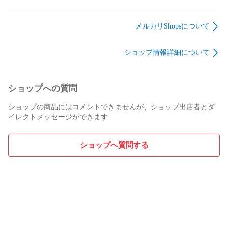
Clan Hockey Jersey ウ
Tee White Sox ホワイ
Sleeve L/S Top インタ
ータンクラン ホッケ
トソックス Tシャツ
ーシャ スリーブ 長袖
ー ジャージ シャツ
ブラック系 S【極上
Tシャツ ネイビー系
メルカリShopsについて
ブラック系 L【新古
美品】【中古】
L【極上美品】【中
品】【未使用】【中
古】
ショップ情報詳細について
古】
ショップへの質問
ショップの商品にはコメントできませんが、ショップ出店者とダ
イレクトメッセージができます
ショップへ質問する