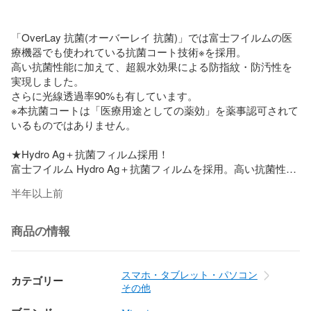
「OverLay 抗菌(オーバーレイ 抗菌)」では富士フイルムの医
療機器でも使われている抗菌コート技術※を採用。

高い抗菌性能に加えて、超親水効果による防指紋・防汚性を
実現しました。

さらに光線透過率90%も有しています。

※本抗菌コートは「医療用途としての薬効」を薬事認可されて
いるものではありません。

★Hydro Ag＋抗菌フィルム採用！

富士フイルム Hydro Ag＋抗菌フィルムを採用。高い抗菌性能
に加えて、超親水効果による防指紋・防汚性を実現しまし
半年以上前
た。

Hydro Ag＋は、細菌だけでなく、ウイルスやカビ等、さまざ
まな微生物の増殖を抑制します。

商品の情報
またSIAA(抗菌製品技術協議会)認証マークも取得しており、
高い安全性も確認できています。

また耐薬品性と清拭耐性があり、保護シートを貼った表面を
スマホ・タブレット・パソコン
カテゴリー
長く清潔に保つことができます。

その他