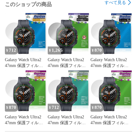
すべて見る
このショップの商品
取換えください。

■対応機種

アイリスオーヤマ ルカ タブレット シリーズ

IRIS OHYAMA LUCA Tablet 8インチ TA08E1W63-V1H

712
1,265
870
¥
¥
¥
■内容

Galaxy Watch Ultra2
Galaxy Watch Ultra2
Galaxy Watch Ultra2
リアカメラ用保護シート 1枚

47mm 保護フィルム
47mm 保護フィルム
47mm 保護フィルム
OverLay Eye Protector
OverLay Secret for ギ
OverLay Eye Protector
■メーカー

低反射 for ギャラク
ャラクシー ウォッチ
9H for ギャラクシー
ミヤビックス

シー ウォッチ ウルト
ウルトラ 液晶保護 プ
ウォッチ ウルトラ 高
ラ ブルーライトカッ
ライバシー 覗き見防
硬度 ブルーライトカ
■JANコード / 商品型番

ト 反射防止
止
ット
JANコード 4573604151370

870
712
870
商品型番 OVCBLCTA08ECAMERA/12

¥
¥
¥
Galaxy Watch Ultra2
Galaxy Watch Ultra2
Galaxy Watch Ultra2
47mm 保護フィルム
47mm 保護フィルム
47mm 保護フィルム
※この商品は初期不良のみの保証になります。

OverLay Absorber 低
OverLay 抗菌 Brilliant
OverLay Absorber 高
※写真の色調はご使用のモニターの機種や設定により実際の商
反射 for ギャラクシ
for ギャラクシー ウ
光沢 for ギャラクシ