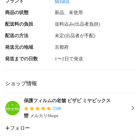
★抗菌性能を長時間持続！

ブランド
Miyavix
Hydro Ag＋は、銀系抗菌剤（※）を特殊な超親水バインダーの
商品の状態
新品、未使用
中に分散することで、塗布膜表面だけでなく、膜中からも銀
イオンが供給されます。これにより塗布膜表面の銀イオン濃
配送料の負担
送料込み(出品者負担)
度を高いレベルに維持でき、高い抗菌性能を長期間持続でき
ます。

配送の方法
未定(出品者が手配)
※銀系抗菌剤：銀イオンを徐々に放出する機能を持ったセラミ
ック微粒子

発送元の地域
京都府
発送までの日数
1〜2日で発送
★透明感が美しい高光沢タイプ！

「OverLay 抗菌(オーバーレイ 抗菌)」は画面を菌やウィル
ス、キズ付きやホコリから保護するほか、美しい艶と高級感
を与えます。光学製品にも使用できるほどの光線透過率90%
ショップ情報
の性能を有します。

★自己吸着型保護シート！

保護フィルムの老舗 ビザビ ミヤビックス
自己吸着タイプなので貼り付けに両面テープや接着剤は必要
5508
なく、簡単に貼り付けることができます。

メルカリShops
リアカメラに合わせてジャストサイズにカットされた少し硬
めのシートなので、隅々までしっかりとキズや汚れから守っ
フォロー
てくれます。

シート表面のキズや質感の劣化が目立つようになったら、お