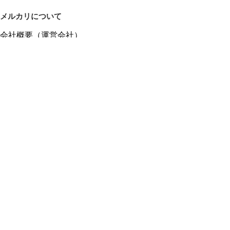
メルカリについて
会社概要（運営会社）
採用情報
プレスリリース
公式ブログ
プレスキット
メルカリUS
メルカリShops
m department（エムデパ）
ヘルプ
ヘルプセンター（ガイド・お問い合わせ）
メルカリShopsでショップを開設する
メルカリShops ショップ管理画面にログイン
メルカリShops出店者向けガイド
お問い合わせ一覧
フリーワードから商品をさがす
プライバシーと利用規約
メルカリ利用規約