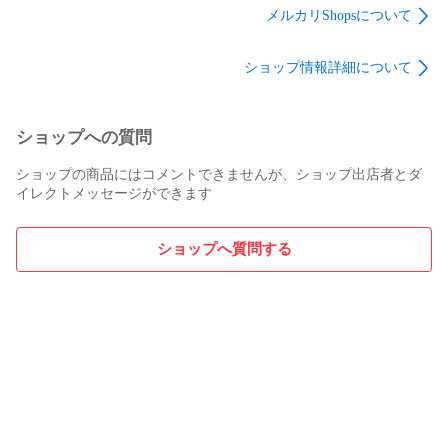
品と異なる場合があります。

ー ウォッチ ウルトラ
ォッチ ウルトラ
ー ウォッチ ウルトラ
メルカリShopsについて
※製品の仕様は予告無しに変更となる場合があります。予めご
衝撃吸収 ブルーライ
Hydro Ag+ 抗菌 抗ウ
衝撃吸収 ハードコー
トカット 抗菌
イルス 高光沢
ト 抗菌
了承ください。

ショップ情報詳細について
※このページに記載されている会社名や製品名、対応機種名な
どは各社の商標、または登録商標です。
ショップへの質問
ショップの商品にはコメントできませんが、ショップ出店者とダ
イレクトメッセージができます
ショップへ質問する