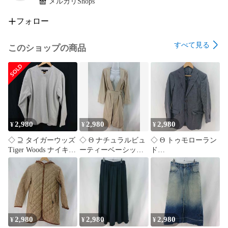
メルカリShops
激安セール

全品割引

フォロー
10%OFF

15%OFF

すべて見る
このショップの商品
20%OFF

30%OFF

50%OFF

期間限定セール

在庫処分セール

サマーセール

ウィンターセール

2,980
2,980
2,980
¥
¥
¥
割引クーポン発行

決算セール

◇ ⊇ タイガーウッズ
◇ Θ ナチュラルビュ
◇ Θ トゥモローラン
大感謝祭セール

Tiger Woods ナイキ
ーティーベーシック
ド
セール中

NIKE ゴルフ 長袖ト
ベルト付き ロングガ
TOMORROWLAND
ップス XLサイズ メ
ウンコート ベージュ
GUABELLO ストライ
ンズ グレー系 E
系 Lサイズ レディー
プジャケット グレー
【1606110083774】
ス E
系 メンズ 42サイズ E
【1606110083781】
【1606110083798】
2,980
2,980
2,980
¥
¥
¥