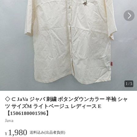
1
/
5
◇ ⊂ JaVa ジャバ 刺繍 ボタンダウンカラー 半袖 シャ
ツ サイズM ライトベージュ レディース E
【1506180001596】
Java
1,980
送料込み(出品者負担)
¥