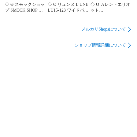
◇ Θ スモックショッ
◇ Θ リュンヌ L'UNE
◇ Θ カレントエリオ
プ SMOCK SHOP キ
LU15-123 ワイドパン
ット
ルティングコート フ
ツ ウエストゴム ネイ
CURRENT/ELLIOTT
ロントボタン ベージ
ビー系 レディース 36
デニムスカート
ュ系 Sサイズ レディ
サイズ E
W24/Sサイズ相当 イ
メルカリShopsについて
ース E
【1606110083811】
ンディゴ系 レディー
【1606110083804】
ス E
ショップ情報詳細について
【1606110083828】