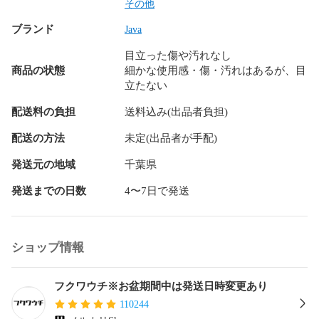
リューム 上下セット 春 夏 秋 冬 高級品 プチプラ セットアッ
その他
プ アンサンブル キャンプ アウトドア 結婚式 二次会 就活 合
ブランド
Java
コン ドライブ デート 同窓会 飲み会 登山 休日 家族 まったり 
里帰り ゆったり パジャマ 部屋着 家着 外行き 旅行 オフィス
目立った傷や汚れなし
カジュアル OL 喪服 冠婚葬祭 フェス ライブ クラブ オタ活 テ
商品の状態
細かな使用感・傷・汚れはあるが、目
ーマパーク 婚活 コスプレ コミ系 ハロウィンショッピング ス
立たない
ポーツ スキー スノボ サーフィン カラオケ パーティー コーデ
ィネート コーデ ドメスティック インポート サーフ系 ギャル
配送料の負担
送料込み(出品者負担)
系 ロリータ系 韓国系 ストリート系 Y2K 個性派 量産型 ウエデ
ィング お呼ばれ 同窓会 裏原系 お見合い 夏祭り 花火大会 ネ
配送の方法
未定(出品者が手配)
イティブ系 アメカジ ロック系 ビジュアル系 HIPHOP系 ラッ
発送元の地域
千葉県
パー系 youtuber インフルエンサー ナチュラル系 モデル系 ガ
テン系 オーガニック系 芸能人 俳優系 複数商品 まとめ お得 
発送までの日数
4〜7日で発送
かわいい系 ガーリー 個性派 フィットネス系 ヤンキー系 おじ
さん系 オタク系 モード系 やりら系 ホスト系 キャバ 清楚系 
アイドル系 

ショップ情報
等の品を多数取り扱っています。

フォロー頂きますとフォローワー様限定の以下の様なクーポ
フクワウチ※お盆期間中は発送日時変更あり
ンや情報をお届けしております。

110244
最安値セール
