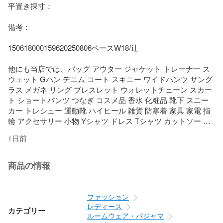
平置き採寸： 

備考： 

150618000159620250806ベースW18/辻

他にも当店では、バッグ アウター ジャケット トレーナー ス
ウェット Gパン デニム コート スキニー ワイドパンツ サング
ラス メガネ リング ブレスレット ウォレットチェーン スカー
ト ショートパンツ つなぎ コスメ品 香水 化粧品 靴下 スニー
カー トレシュー 運動靴 ハイヒール 雑貨 防寒着 家具 家電 指
輪 アクセサリー 小物 Yシャツ ドレス Tシャツ カットソー G
ジャン アンクル 七分丈 九分丈 ニット セーター マーメイド 
1日前
エスニック 民族系 水着 キャップ ネックレス サンダル パンプ
ス ベイカー グルカ ストレッチ ガウチョ ブラウス カーディガ
ン 羽織 ダウンジャケット トレンチ カーゴ フレア ベルボトム 
商品の情報
ミモレ 透け ブラトップ タイト ミニサイズ ビッグサイズ マキ
シ オーバーサイズ スキニー スリムデザイン ワイドサイズ 小
さいサイズ 大きいサイズ タックワイド 作業着 DIY スカジャ
ファッション
ン ミリタリー 法被 着物 浴衣 自動巻時計 手巻時計 スマート
レディース
カテゴリー
ウォッチ クオーツ ビンテージ ビンテージ 古着 ミディアム ボ
ルームウェア・パジャマ