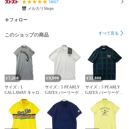
品はございません。

34667
Nランク / Sランクの商品もメーカーの発売時の付属品が無い
メルカリShops
場合もございます。

保証書に記載の個人情報は、塗りつぶし等により全て削除し
フォロー
ております。予めご了承くださいませ。

すべて見る
このショップの商品
[商品の在庫について]

掲載の商品は、直営店舗および他サイトと一括在庫管理を行
っております。

ご注文商品が品切れの際、誠に申し訳ございませんが、弊社
よりその旨ご連絡の上、 ご注文をキャンセルとさせて頂きま
すので、予めご了承下さい。

※代替え品のご用意、お値引対応は致しかねますので予めご了
7,260
9,900
11,880
¥
¥
¥
承下さい。

サイズ：L
サイズ：5 PEARLY
サイズ：5 PEARLY
[配送について]

CALLAWAY キャロウ
GATES パーリーゲイ
GATES パーリーゲイ
配送方法はゆうパック、またはゆうパケットとなります。

ェイ 半袖ハイネック
ツ 半袖ハイネックT
ツ 半袖ハイネックT
配送方法のご指定はお受けできませんので、予めご了承くだ
ワンピース グレー系
シャツ ホワイト系
シャツ チェック グリ
さい。
[241003002287] ゴル
[241003002280] ゴル
ーン系
フウェア レディース
フウェア メンズ スト
[241003002279] ゴル
ストスト
スト
フウェア メンズ スト
スト