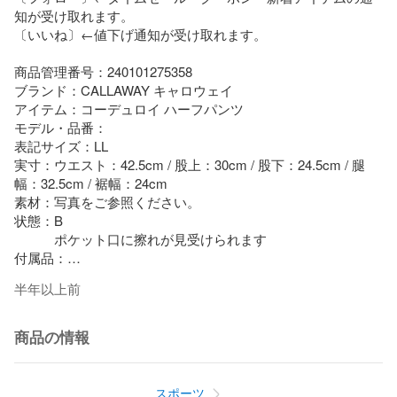
知が受け取れます。

〔いいね〕←値下げ通知が受け取れます。

商品管理番号：240101275358

ブランド：CALLAWAY キャロウェイ

アイテム：コーデュロイ ハーフパンツ

モデル・品番：

表記サイズ：LL

実寸：ウエスト：42.5cm / 股上：30cm / 股下：24.5cm / 腿
幅：32.5cm / 裾幅：24cm

素材：写真をご参照ください。

状態：B

　　　ポケット口に擦れが見受けられます

付属品：

半年以上前
[状態評価ランク]

N 新品同様の商品

S 未使用

商品の情報
A 未使用に近い

A- 目立った傷や汚れなし

B やや傷や汚れあり

スポーツ