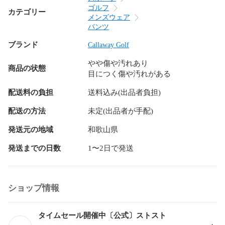
B- 傷や汚れあり

ゴルフ
カテゴリー
C 使用感または目立つ傷や汚れがある商品

メンズウェア
D ジャンク品

パンツ
ブランド
Callaway Golf
[商品について]

当店でお取り扱いしている商品は、全て中古品となっており
やや傷や汚れあり
ます。

商品の状態
目につく傷や汚れがある
一部新品/新古品および未使用などの表記のある商品がござい
ますが、ほとんどの商品が一般の方からお買取りしたお品物
配送料の負担
送料込み(出品者負担)
でございます。

ご注文頂く際はその点をご理解頂いた上でのお取引とさせて
配送の方法
未定(出品者が手配)
頂きます。

発送元の地域
和歌山県
商品ページには可能な限り詳細な状態を記載出来るよう努め
ておりますが、中古品をお取り扱いしている関係上記載しき
発送までの日数
1〜2日で発送
れない微細なダメージがある場合がございますので、何卒ご
了承ください。

[付属品について]

ショップ情報
付属品は商品ページに記載している、もしくは画像に写って
いるものが全てとなります。

商品は状態ランクを問わず、掲載されているもの以外に付属
タイムセール開催中〔公式〕ストスト