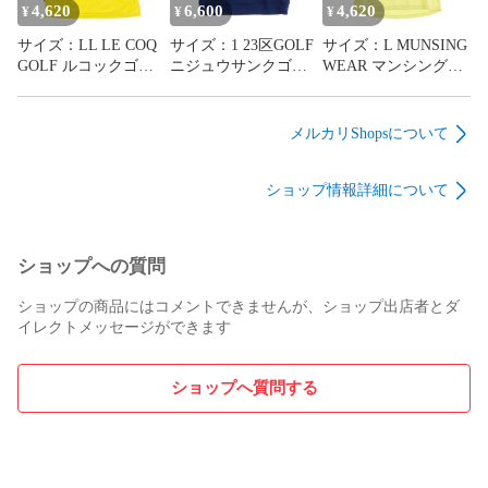
4,620
6,600
4,620
¥
¥
¥
サイズ：LL LE COQ
サイズ：1 23区GOLF
サイズ：L MUNSING
GOLF ルコックゴル
ニジュウサンクゴル
WEAR マンシングウ
フ ハーフジップ 半袖
フ モックネック 半袖
ェア ハイネック 半袖
Tシャツ イエロー系
Tシャツ ネイビー系
Tシャツ イエロー系
[240101749051] ゴル
[240101748931] ゴル
[240101748519] ゴル
メルカリShopsについて
フウェア レディース
フウェア レディース
フウェア レディース
ストスト
ストスト
ストスト
ショップ情報詳細について
ショップへの質問
ショップの商品にはコメントできませんが、ショップ出店者とダ
イレクトメッセージができます
ショップへ質問する