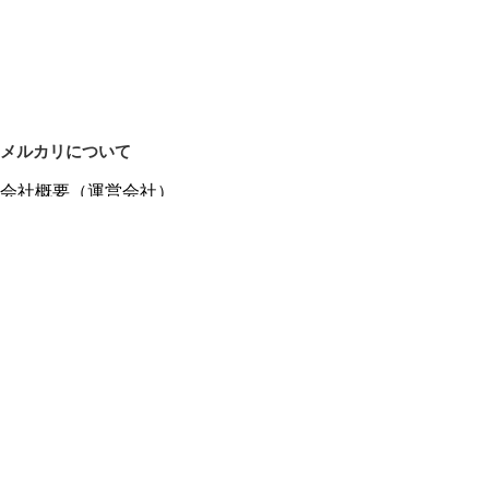
メルカリについて
会社概要（運営会社）
採用情報
プレスリリース
公式ブログ
プレスキット
メルカリUS
メルカリShops
m department（エムデパ）
ヘルプ
ヘルプセンター（ガイド・お問い合わせ）
メルカリShopsでショップを開設する
メルカリShops ショップ管理画面にログイン
メルカリShops出店者向けガイド