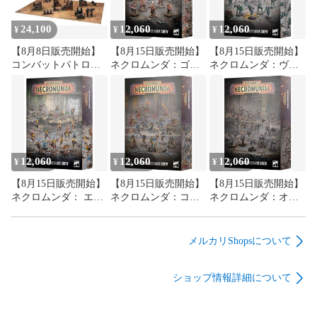
24,100
12,060
12,060
¥
¥
¥
【8月8日販売開始】
【8月15日販売開始】
【8月15日販売開始】
コンバットパトロー
ネクロムンダ：ゴラ
ネクロムンダ：ヴァ
ル：バトルゾーン |
イアス アンダーハイ
ン・サール アンダー
ウォーハンマー
ヴ・クルー | ウォー
ハイヴ・クルー | ウ
ハンマー
ォーハンマー
12,060
12,060
12,060
¥
¥
¥
【8月15日販売開始】
【8月15日販売開始】
【8月15日販売開始】
ネクロムンダ： エッ
ネクロムンダ：コー
ネクロムンダ：オー
シャー アンダーハイ
ダー アンダーハイ
ロック アンダーハイ
ヴ・クルー | ウォー
ヴ・クルー | ウォー
ヴ・クルー | ウォー
ハンマー
ハンマー
ハンマー
メルカリShopsについて
ショップ情報詳細について