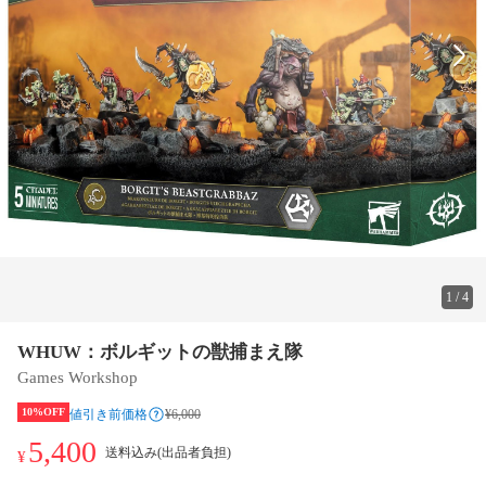
1
/
4
WHUW：ボルギットの獣捕まえ隊
Games Workshop
10%OFF
値引き前価格
¥6,000
5,400
送料込み(出品者負担)
¥