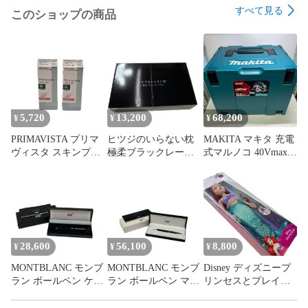
■支払い後、土日祝を除く３営業日以内に発送いたします。
すべて見る
このショップの商品
5,720
13,200
68,200
¥
¥
¥
PRIMAVISTA プリマ
ヒツジのいらない枕
MAKITA マキタ 充電
ヴィスタ スキンプロ
極柔ブラックレーベ
式マルノコ 40Vmax青
テクトベース 皮脂く
ル 枕 カバー付 HTG-
刃径165mm/切込
ずれ防止 UV50 ベー
002
66mm 2.5Ah バッテ
ジュ 化粧下地 SPF50
リ・充電器・ケース
25ml×2
付 HS001GRDX グリ
ーン 未使用品
28,600
56,100
8,800
¥
¥
¥
MONTBLANC モンブ
MONTBLANC モンブ
Disney ディズニープ
ラン ボールペン ケー
ラン ボールペン マイ
リンセスとプレイデ
ス・箱付 ブラック
スターシュテック
ートドール アリエル
箱・ケース・保証書
約81cm