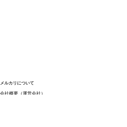
メルカリについて
会社概要（運営会社）
採用情報
プレスリリース
公式ブログ
プレスキット
メルカリUS