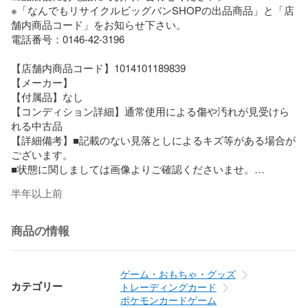
※「なんでもリサイクルビッグバンSHOPの出品商品」と「店
舗内商品コード」をお知らせ下さい。

電話番号：0146-42-3196 

【店舗内商品コード】1014101189839

【メーカー】

【付属品】なし

【コンディション詳細】通常使用による傷や汚れが見受けら
れる中古品

【詳細備考】■記載のない見落としによるキズ等がある場合が
ございます。

■状態に関しましては画像よりご確認くださいませ。

■機械排出品につきましては初期キズがある場合がございま
半年以上前
す。

■トラブル防止のためプレイ用として購入お願い致します。      

【使用予定配送業者】日本郵便　レターパックプラス　※お客
商品の情報
様による配送方法の指定は承っておりません。

【こちらの商品は在庫連動システムを導入し、店頭や他ネッ
ゲーム・おもちゃ・グッズ
トショップと併売を行なっておりますが、

カテゴリー
トレーディングカード
タイミングによりシステムの反映が間に合わず欠品となって
ポケモンカードゲーム