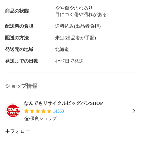
しまう場合がございます。

やや傷や汚れあり
売切れの場合は、ご購入をキャンセルさせていただく場合が
商品の状態
目につく傷や汚れがある
ございます。】

配送料の負担
送料込み(出品者負担)
【備考/コメント】

■目に見て分かる大きなキズやヨゴレなどは見受けられないお
配送の方法
未定(出品者が手配)
品物ですが、見落としがあるかもしれません。

■キズ等がございます。

発送元の地域
北海道
■極力画像に写しておりますが、製品の特性上角度によって見
える程度のキズがあるため、記載のない見落としによるキズ
発送までの日数
4〜7日で発送
等ある場合がございます。

ショップ情報
※トレーディングカードは商材の性質上、原則返品・交換はお
受けいたしかねます。

ご理解のうえご購入いただきますようお願い申し上げます。

なんでもリサイクルビッグバンSHOP
14363
■状態等は画像をご確認・ご参照下さい。

優良ショップ
■こちらの商品はお客様から買取させていただいた商品であ
り、人の手を経た商品です。

フォロー
評価ご不要のお客様は、ご落札・ご購入をお控えください。
