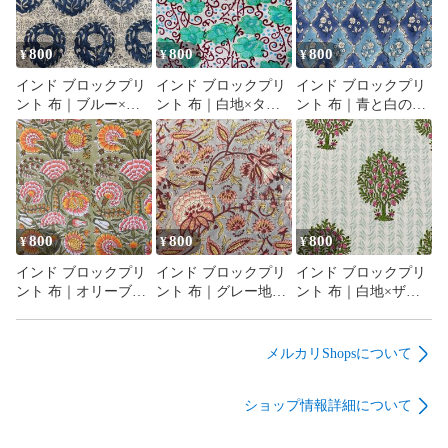
800
800
800
¥
¥
¥
インド ブロックプリ
インド ブロックプリ
インド ブロックプリ
ント 布｜ブルー×ホ
ント 布｜白地×ター
ント 布｜青と白のシ
ワイト メダリオン花
コイズグリーン花と
ノワズリ風 花柄 コッ
柄 コットン生地
唐草模様 コットン生
トン生地 110cm幅
110cm幅 50cm単位販
地 110cm幅 50cm単位
50cm単位販売
売
販売
800
800
800
¥
¥
¥
インド ブロックプリ
インド ブロックプリ
インド ブロックプリ
ント 布｜オリーブ地
ント 布｜グレー地×
ント 布｜白地×ザク
×華やかボタニカル花
ボタニカル花柄 コッ
ロの木模様 コットン
柄 コットン生地
トン生地 110cm幅
生地 110cm幅 50cm単
110cm幅 50cm単位販
50cm単位販売
位販売
メルカリShopsについて
売
ショップ情報詳細について