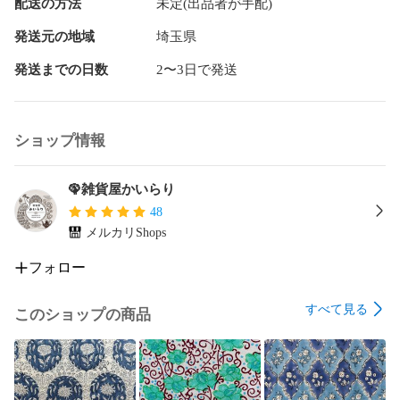
配送の方法
未定(出品者が手配)
発送元の地域
埼玉県
発送までの日数
2〜3日で発送
ショップ情報
🦚雑貨屋かいらり
48
メルカリShops
フォロー
すべて見る
このショップの商品