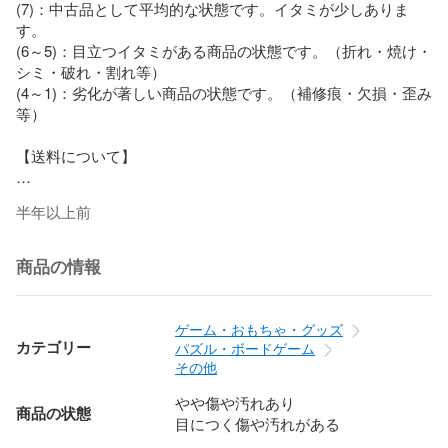
(7)：中古品として平均的な状態です。イタミが少しありま
す。

(6～5)：目立つイタミがある商品の状態です。（折れ・焼け・
シミ・破れ・割れ等）

(4～1)：劣化が著しい商品の状態です。（補修痕・欠損・歪み
等）

【送料について】

当店ではご注文の配送料はお客様負担となります。

半年以上前
配送料につきましては、商品価格の隣に表記の送料をご覧い
ただくか、画面下部にございます「送料」の項目をご覧くだ
さい。

商品の情報
【商品について】

ゲーム・おもちゃ・グッズ
商品は店頭、他サイトと在庫を共有しております。そのため
カテゴリー
パズル・ボードゲーム
注文後に在庫を確保できない場合がございます。

その他
やや傷や汚れあり
中古品のため多少のキズ・ヨゴレ・経年劣化等がございま
商品の状態
目につく傷や汚れがある
す。
