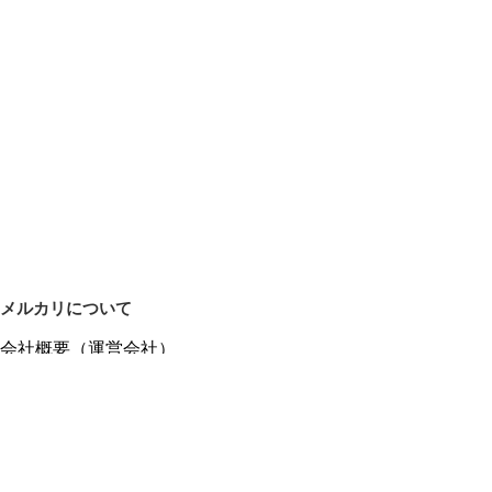
メルカリについて
会社概要（運営会社）
採用情報
プレスリリース
公式ブログ
プレスキット
メルカリUS
メルカリShops