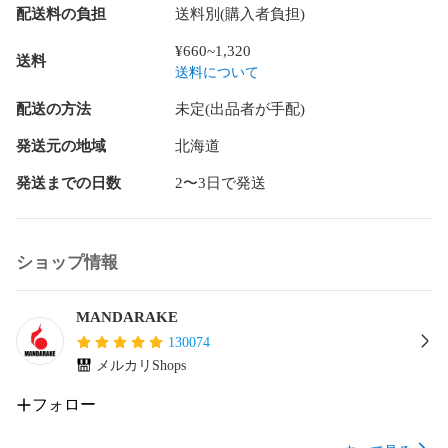
配送料の負担
送料別(購入者負担)
商品には値札ラベルや管理シール、海外出荷向け、国内輸入
に伴うシールが貼りついている場合もございます。

¥660~1,320
送料
送料について
未開封(メーカー検品によるテープの多重貼りを含む)商品の内
容不備、動作不良につきましては保証対象外です。

配送の方法
未定(出品者が手配)
開封品の内、音声や発光等の機能を有する商品に関しては動
発送元の地域
北海道
作確認済で、動作不良がある場合は商品状態に表記をしてお
発送までの日数
2〜3日で発送
ります。電化製品や精密機器に関しては動作確認は行ってお
りません。

電池やはがき、チラシ等の商品の性質に影響しない付属品は
ショップ情報
付属しない場合がございます。

商品に付属している応募券やシリアルコード等は利用できな
MANDARAKE
い場合がございます。

130074
メルカリShops
布製品(バッグ、タペストリー、ハンカチ等)は保管や発送時の
都合上、折れ跡がある場合がございます。

フォロー
ゲーム、DVD等の特典品は、タイトルに特典付属の記載がな