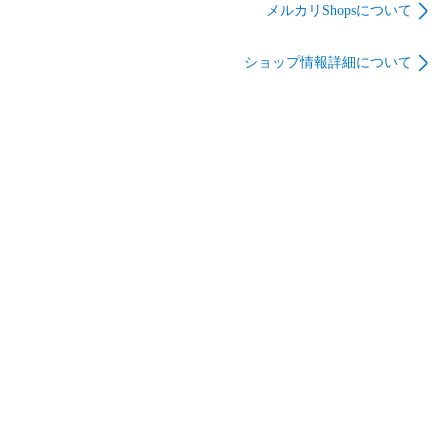
の送料はお客様の負担となります。返送料、再配達の送料は
メルカリShopsについて
当店より銀行振込にて別途請求をし、お振込みの確認後、再
配達をさせていただきます。なお、荷物が返送された場合で
ショップ情報詳細について
あってもご注文をキャンセルすることはできかねます。