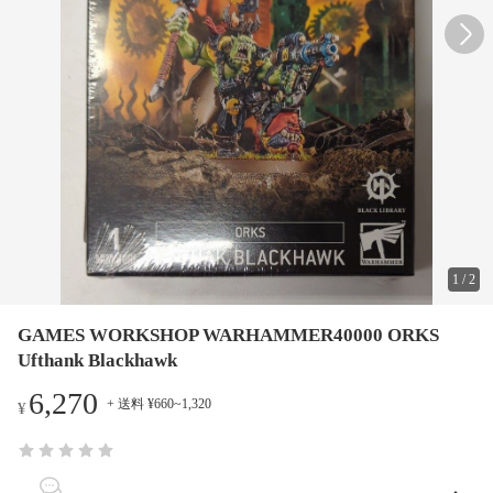
1
/
2
GAMES WORKSHOP WARHAMMER40000 ORKS
Ufthank Blackhawk
6,270
+ 送料 ¥660~1,320
¥