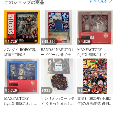
すべて見る
このショップの商品
い場合は本体のみとなります。また商品が特典品の場合、本
体が付属する記載がない場合特典のみとなります。

食玩等の食品または飲料が付属する商品の食品及び飲料の飲
食はお止めください。当店では食玩の付属物、外装を商品の
主体とし、食品としての販売をしていないため、飲食をした
場合の健康被害の責任は負いかねます。

5,720
45,320
4,620
¥
¥
¥
【商品画像について】

バンダイ ROBOT魂
BANDAI NARUTOカ
MAXFACTORY
紅蓮可翔式 6
ードゲーム 巻ノ十六
figFIX 艦隊これくし
商品画像は参考画像を使用しており、実際の商品の状態は画
二代目火影(SR/青箔)
ょん -艦これ- 天津風
像と多少異なる場合がございます。

忍-369
中破ver FIX-003
【配送について】

配送業者は当社指定の配送業者となります。

5,720
935
1,210
¥
¥
¥
商品によって出荷地が異なるため、商品の同梱は承れませ
MAXFACTORY
サンリオ ハローキテ
集英社 2020年(令和2
ん。

figFIX 艦隊これくし
ィ くるっとまわして
年)の漫画雑誌 週刊少
ょん -艦これ- 島風 中
サマーチャレンジ! シ
年ジャンプ 2020年(令
お客様の責任により荷物が返送された場合、返送料と再配達
破ver FIX-001
ュシュ デビル 2026年
和2年)23