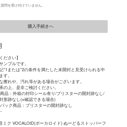
は質問を受け付けていません。
購入手続きへ
明
ください】

サンプルです。

記*1または*2の条件を満たした未開封と見受けられる中
ます。

な擦れや、汚れ等がある場合がございます。

承の上、是非ご検討ください。

ある商品：外箱の封印シール有り/ブリスターの開封跡なし/
形跡なし(※確認できる場合)

ターパック商品：ブリスターの開封跡なし

-

音ミク VOCALOID(ボーカロイド) ぬーどるストッパーフ