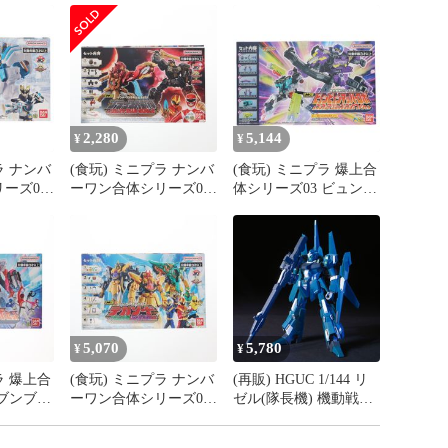
2,280
5,144
¥
¥
ラ ナンバ
(食玩) ミニプラ ナンバ
(食玩) ミニプラ 爆上合
ーズ04
ーワン合体シリーズ03
体シリーズ03 ビュンビ
&ベアッ
ブラック大獣神&ウル
ュンマッハーロボ&ブ
 ナンバ
フデカリバー50 セット
ンブンマリン&ブンブ
ジュウジ
ナンバーワン戦隊ゴジ
ンサファリ セット 爆
ル バン
ュウジャー プラモデル
上戦隊ブンブンジャー
バンダイ
プラモデル バンダイ
5,070
5,780
¥
¥
ラ 爆上合
(食玩) ミニプラ ナンバ
(再販) HGUC 1/144 リ
 ブンブン
ーワン合体シリーズ02
ゼル(隊長機) 機動戦士
ット プ
テガソード&イーグル
ガンダムUC(ユニコー
ダイ
シューター50&ユニコ
ン) プラモデル バンダ