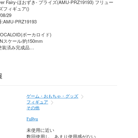
er Fairy-ほおずき- プライズ(AMU-PRZ19193) フリュー

ズフィギュア()

8/29

MU-PRZ19193

CALOID(ボーカロイド)

スケール/約150mm

塗装済み完成品

リュー

報
起こし!

をイメージした、和風なミクのぬーどるストッパーフィ
です。

ゲーム・おもちゃ・グッズ
フィギュア
y おむたつ &copy; Crypton Future Media INC. 
その他
 piapro

FuRyu
未使用に近い
数回使用し、あまり使用感がない