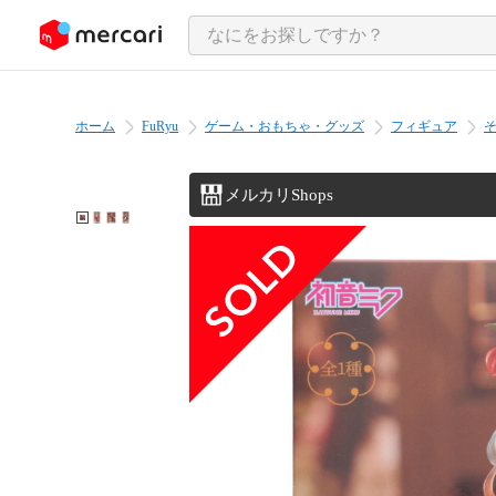
ンツにスキップ
ホーム
FuRyu
ゲーム・おもちゃ・グッズ
フィギュア
メルカリShops