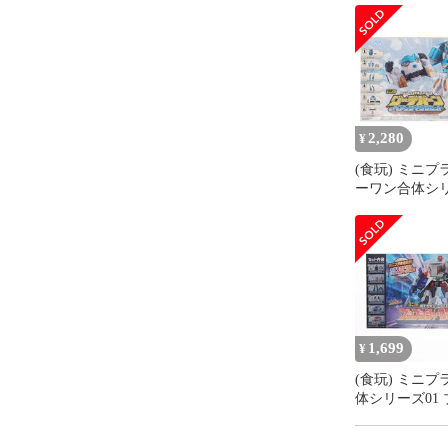
2,280
¥
(食玩) ミニプ
ーワン合体シリ
グーデバーン
クマ50 セット
ーワン戦隊ゴ
ャー プラモデ
ダイ
1,699
¥
(食玩) ミニプ
体シリーズ01
ジャーロボ セ
ラモデル バン