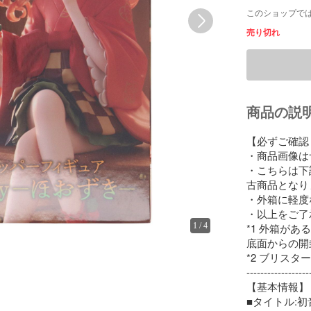
このショップで
売り切れ
商品の説
【必ずご確認
・商品画像は
・こちらは下
古商品となり
・外箱に軽度
・以上をご了
1
/
4
*1 外箱が
底面からの開封
*2 ブリス
-------------------
【基本情報】

■タイトル:初