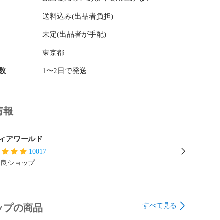
送料込み(出品者負担)
未定(出品者が手配)
東京都
数
1〜2日で発送
情報
ィアワールド
10017
優良ショップ
すべて見る
ップの商品