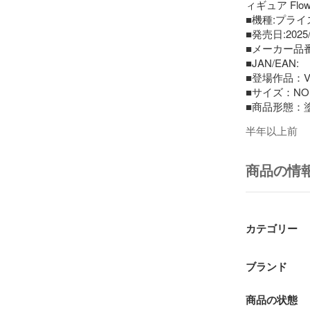
ィギュア Flow
■機種:プライ
■発売日:2025/0
■メーカー品番:A
■JAN/EAN:

■登場作品：VO
■サイズ：NON
■商品形態：
■原型製作：

半年以上前
■メーカー：フ
【商品説明】

商品の情
おむたつ氏描き
ほおずきの実
ギュアが登場
カテゴリー
■権利表記：Art b
www.piapro.net
ブランド
商品の状態