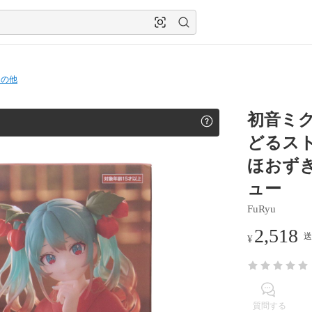
その他
初音ミク
どるストッ
ほおずき-
ュー
FuRyu
2,518
送
¥
質問する