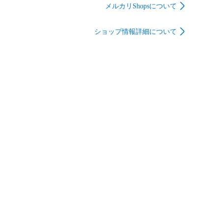
ーンドリル50 セット
イスピリッツ
メルカリShopsについて
ナンバーワン戦隊ゴジ
ュウジャー プラモデル
ショップ情報詳細について
バンダイ