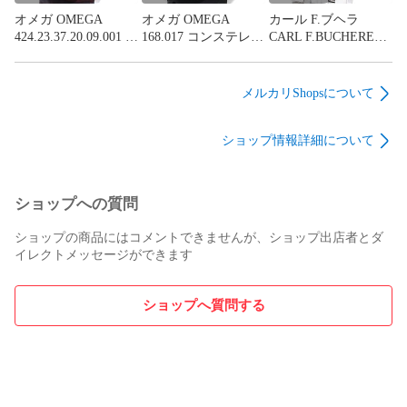
オメガ OMEGA
オメガ OMEGA
カール F.ブヘラ
424.23.37.20.09.001 デ
168.017 コンステレー
CARL F.BUCHERER
ビル プレステージ コ
ション cal.564 デイト
00.10323.8.21.21 アダ
ーアクシャル デイト
自動巻き メンズ
マビ デイト パワーリ
自動巻き メンズ
_970447
ザーブ 自動巻き メン
メルカリShopsについて
_971059
ズ 極美品 保証書付き
_974349
ショップ情報詳細について
ショップへの質問
ショップの商品にはコメントできませんが、ショップ出店者とダ
イレクトメッセージができます
ショップへ質問する