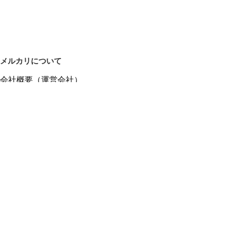
メルカリについて
会社概要（運営会社）
採用情報
プレスリリース
公式ブログ
プレスキット
メルカリUS
メルカリShops
m department（エムデパ）
ヘルプ
ヘルプセンター（ガイド・お問い合わせ）
メルカリShopsでショップを開設する
メルカリShops ショップ管理画面にログイン
メルカリShops出店者向けガイド
お問い合わせ一覧