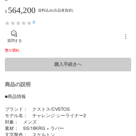
564,200
送料込み(出品者負担)
¥
0
質問する
売り切れ
購入手続きへ
商品の説明
■商品情報

ブランド：　クストス/CVSTOS

モデル名：　チャレンジ シーライナー2

対象：　メンズ

素材：　SS/18KRG × ラバー

文字盤色：　スケルトン
