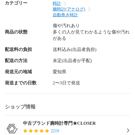
尾錠/バックル：軽い擦り傷、小さい打痕、少しの変色、塗装
カテゴリー
時計
剥げ

腕時計(アナログ)
その他： 内箱に軽いダメージ、劣化があります。

自動巻き時計
備考：※この商品はベルトのラグ裏側に腐食があるため、訳有
傷や汚れあり
品としてお安く出品しています。すでに訳ありの状態なの
商品の状態
多くの人が見てわかるような傷や汚れ
で、今後他の不具合が発生する可能性があります。この商品
がある
は返品、交換、無償修理等は一切お受けできません。予めご
理解の上でのご入札をお願い致します。

配送料の負担
送料込み(出品者負担)
商品番号：905849   300  250905 AT
配送の方法
未定(出品者が手配)
発送元の地域
愛知県
発送までの日数
2〜3日で発送
ショップ情報
中古ブランド腕時計専門★CLOSER
2219