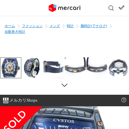
ホーム
ファッション
メンズ
時計
腕時計(アナログ)
自動巻き時計
メルカリShops