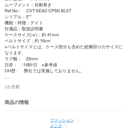
ムーブメント：自動巻き

Ref.No：　CVT-SEA2-CP5N BLST

シリアル：0**

機能・特徴：デイト 

付属品：取扱説明書

ケースサイズ(ｗ)：約 41mm

ベルトサイズ：約 16cm

※ベルトサイズとは、ケース部分も含めた総腕回りのサイズに
なります。

ラグ幅：　23mm

日差：　-14秒/日　※参考値

OH歴：　弊社では実施しておりません。

■商品の状態

1か月前
ガラス：僅かな擦り傷(コーティング)

ケース：軽い擦り傷、小さい打痕(所々に)

商品の情報
ベゼル：軽い擦り傷、小さい打痕(所々に)

ベルト/ブレスレット：大きいダメージ、劣化(ラグ裏側)

針：少しのダメージ、シミ

ファッション
文字盤：　少しのダメージ、シミ

メンズ