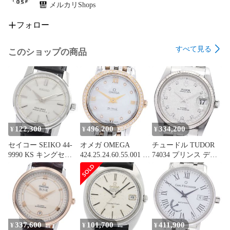
メルカリShops
フォロー
すべて見る
このショップの商品
122,300
496,200
334,200
¥
¥
¥
セイコー SEIKO 44-
オメガ OMEGA
チュードル TUDOR
9990 KS キングセイ
424.25.24.60.55.001 デ
74034 プリンス デイ
コー 手巻き メンズ
ビル プレステージ ベ
ト WGベゼル 10Pダ
_975848
ゼルダイヤ クォーツ
イヤ 自動巻き メンズ
レディース 良品
保証書付き_966379
_974231
337,600
101,700
411,900
¥
¥
¥