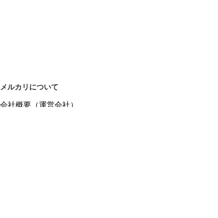
メルカリについて
会社概要（運営会社）
採用情報
プレスリリース
公式ブログ
プレスキット
メルカリUS
メルカリShops
m department（エムデパ）
ヘルプ
ヘルプセンター（ガイド・お問い合わせ）
メルカリShopsでショップを開設する