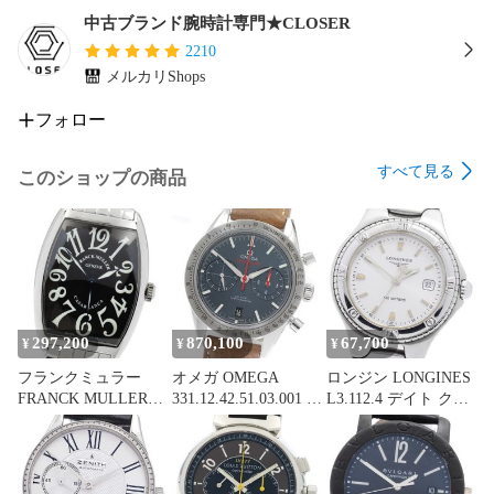
中古ブランド腕時計専門★CLOSER
2210
メルカリShops
フォロー
すべて見る
このショップの商品
297,200
870,100
67,700
¥
¥
¥
フランクミュラー
オメガ OMEGA
ロンジン LONGINES
FRANCK MULLER
331.12.42.51.03.001 ス
L3.112.4 デイト クォ
2852 カサブランカ 自
ピードマスター57 ク
ーツ レディース
動巻き メンズ
ロノグラフ 自動巻き
_972926
_900445
メンズ 保証書付き
_973977