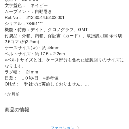
文字盤色：　ネイビー

ムーブメント：自動巻き

Ref.No：　212.30.44.52.03.001

シリアル：78451***

機能・特徴：デイト、クロノグラフ、GMT 

付属品：外箱、内箱、保証書（カード）、取扱説明書 余り駒 
2.5コマ (約2.2cm)

ケースサイズ(ｗ)：約 44mm

ベルトサイズ：約 17.5 + 2.2cm

※ベルトサイズとは、ケース部分も含めた総腕回りのサイズに
なります。

ラグ幅：　21mm

日差：　±０秒/日　※参考値

OH歴：　弊社では実施しておりません。

保証書の情報：　2025/02/07

4か月前
■商品の状態

商品の情報
ガラス：僅かな擦り傷(コーティング)

ケース：僅かな擦り傷、小さい打痕

ベゼル：僅かな擦り傷、小さい打痕

ファッション