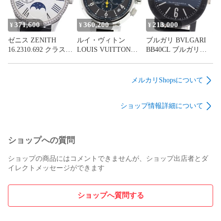
371,600
360,200
213,000
¥
¥
¥
ゼニス ZENITH
ルイ・ヴィトン
ブルガリ BVLGARI
16.2310.692 クラスエ
LOUIS VUITTON
BB40CL ブルガリブ
リート ウルトラシン
Q1141 タンブール ク
ルガリ デイト 自動巻
ムーンフェイズ ダイ
ロノグラフ エルプリ
き メンズ _973892
ヤベゼル 自動巻き レ
メロ デイト 自動巻き
メルカリShopsについて
ディース 良品 保証書
メンズ _933666
付き_971207
ショップ情報詳細について
ショップへの質問
ショップの商品にはコメントできませんが、ショップ出店者とダ
イレクトメッセージができます
ショップへ質問する