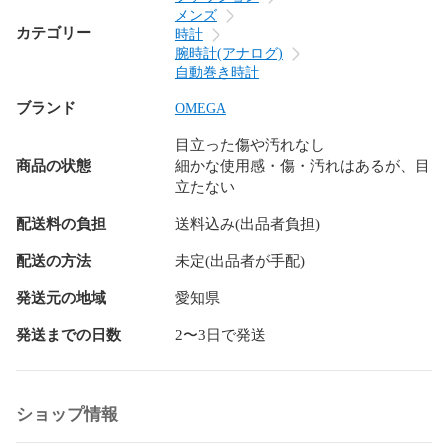
ベルト/ブレスレット：少しの擦り傷(12時側)

メンズ
針：僅かなシミ(夜光)

カテゴリー
時計
文字盤：　綺麗な状態

腕時計(アナログ)
尾錠/バックル：　少しの擦り傷、小さい打痕

自動巻き時計
ブランド
OMEGA
商品番号：896269   3FB  250729 AT
目立った傷や汚れなし
商品の状態
細かな使用感・傷・汚れはあるが、目
立たない
配送料の負担
送料込み(出品者負担)
配送の方法
未定(出品者が手配)
発送元の地域
愛知県
発送までの日数
2〜3日で発送
ショップ情報