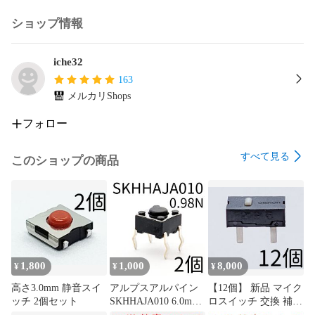
ショップ情報
iche32
163
メルカリShops
フォロー
すべて見る
このショップの商品
1,800
1,000
8,000
¥
¥
¥
高さ3.0mm 静音スイ
アルプスアルパイン
【12個】 新品 マイク
ッチ 2個セット
SKHHAJA010 6.0mm
ロスイッチ 交換 補修
角タイプ タクトスイ
パーツ 修理 リペア