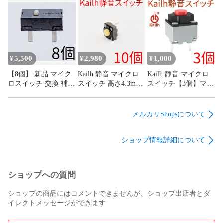
ッチ 0.98N 4本足 4フ
G13 G13r オムロン
ィート
omron
5,500
2,980
1,000
¥
¥
¥
【8個】 新品 マイク
Kailh 静音 マイクロ
Kailh 静音 マイクロ
ロスイッチ 交換 補修
スイッチ 高さ4.3mm
スイッチ【3個】マウ
パーツ 修理 リペア
低背タイプ【10個】
ス サイレント ミュー
G13 G13r オムロン
マウス サイレント ミ
ト mute
omron
ュート mute
メルカリShopsについて
ショップ情報詳細について
ショップへの質問
ショップの商品にはコメントできませんが、ショップ出店者とダ
イレクトメッセージができます