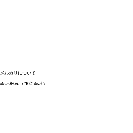
メルカリについて
会社概要（運営会社）
採用情報
プレスリリース
公式ブログ
プレスキット
メルカリUS
メルカリShops
m department（エムデパ）