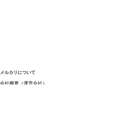
メルカリについて
会社概要（運営会社）
採用情報
プレスリリース
公式ブログ
プレスキット
メルカリUS
メルカリShops
m department（エムデパ）