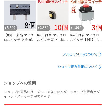
ッチ 0.98N 4本足 4フ
G13 G13r オムロン
ィート
omron
5,500
2,980
1,000
¥
¥
¥
【8個】 新品 マイク
Kailh 静音 マイクロ
Kailh 静音 マイクロ
ロスイッチ 交換 補修
スイッチ 高さ4.3mm
スイッチ【3個】マウ
パーツ 修理 リペア
低背タイプ【10個】
ス サイレント ミュー
G13 G13r オムロン
マウス サイレント ミ
ト mute
omron
ュート mute
メルカリShopsについて
ショップ情報詳細について
ショップへの質問
ショップの商品にはコメントできませんが、ショップ出店者とダ
イレクトメッセージができます