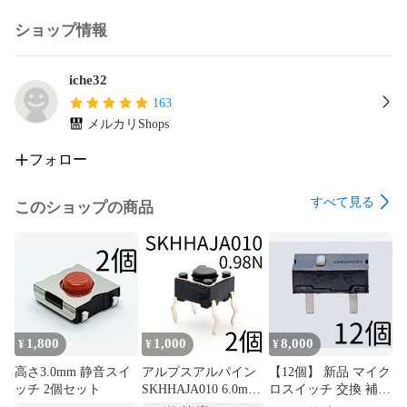
ショップ情報
iche32
163
メルカリShops
フォロー
すべて見る
このショップの商品
1,800
1,000
8,000
¥
¥
¥
高さ3.0mm 静音スイ
アルプスアルパイン
【12個】 新品 マイク
ッチ 2個セット
SKHHAJA010 6.0mm
ロスイッチ 交換 補修
角タイプ タクトスイ
パーツ 修理 リペア