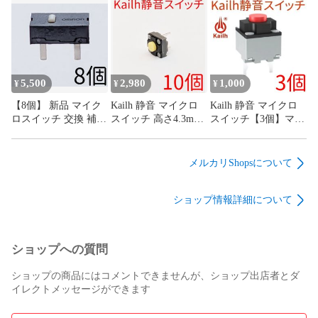
ッチ 0.98N 4本足 4フ
G13 G13r オムロン
ィート
omron
5,500
2,980
1,000
¥
¥
¥
【8個】 新品 マイク
Kailh 静音 マイクロ
Kailh 静音 マイクロ
ロスイッチ 交換 補修
スイッチ 高さ4.3mm
スイッチ【3個】マウ
パーツ 修理 リペア
低背タイプ【10個】
ス サイレント ミュー
G13 G13r オムロン
マウス サイレント ミ
ト mute
omron
ュート mute
メルカリShopsについて
ショップ情報詳細について
ショップへの質問
ショップの商品にはコメントできませんが、ショップ出店者とダ
イレクトメッセージができます