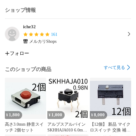
ショップ情報
iche32
161
メルカリShops
フォロー
すべて見る
このショップの商品
1,800
1,000
8,000
¥
¥
¥
高さ3.0mm 静音スイ
アルプスアルパイン
【12個】 新品 マイク
ッチ 2個セット
SKHHAJA010 6.0mm
ロスイッチ 交換 補修
角タイプ タクトスイ
パーツ 修理 リペア