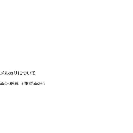
メルカリについて
会社概要（運営会社）
採用情報
プレスリリース
公式ブログ
プレスキット
メルカリUS
メルカリShops
m department（エムデパ）