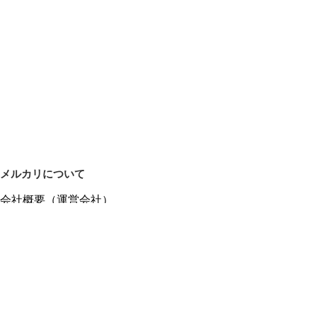
メルカリについて
会社概要（運営会社）
採用情報
プレスリリース
公式ブログ
プレスキット
メルカリUS
メルカリShops
m department（エムデパ）