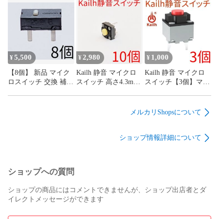
ッチ 0.98N 4本足 4フ
G13 G13r オムロン
ィート
omron
5,500
2,980
1,000
¥
¥
¥
【8個】 新品 マイク
Kailh 静音 マイクロ
Kailh 静音 マイクロ
ロスイッチ 交換 補修
スイッチ 高さ4.3mm
スイッチ【3個】マウ
パーツ 修理 リペア
低背タイプ【10個】
ス サイレント ミュー
G13 G13r オムロン
マウス サイレント ミ
ト mute
omron
ュート mute
メルカリShopsについて
ショップ情報詳細について
ショップへの質問
ショップの商品にはコメントできませんが、ショップ出店者とダ
イレクトメッセージができます