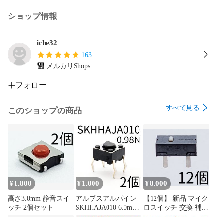
ショップ情報
iche32
163
メルカリShops
フォロー
すべて見る
このショップの商品
1,800
1,000
8,000
¥
¥
¥
高さ3.0mm 静音スイ
アルプスアルパイン
【12個】 新品 マイク
ッチ 2個セット
SKHHAJA010 6.0mm
ロスイッチ 交換 補修
角タイプ タクトスイ
パーツ 修理 リペア