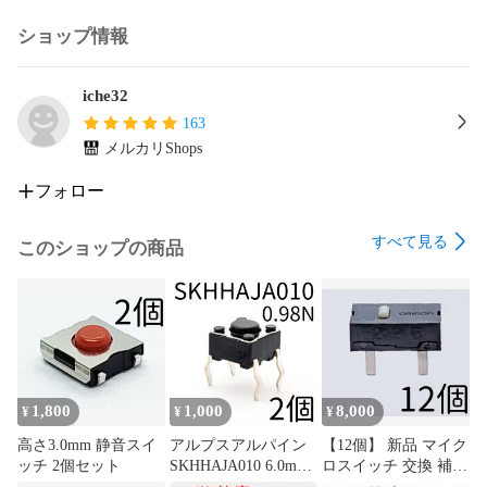
ショップ情報
iche32
163
メルカリShops
フォロー
すべて見る
このショップの商品
1,800
1,000
8,000
¥
¥
¥
高さ3.0mm 静音スイ
アルプスアルパイン
【12個】 新品 マイク
ッチ 2個セット
SKHHAJA010 6.0mm
ロスイッチ 交換 補修
角タイプ タクトスイ
パーツ 修理 リペア