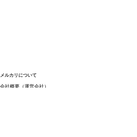
メルカリについて
会社概要（運営会社）
採用情報
プレスリリース
公式ブログ
プレスキット
メルカリUS
メルカリShops
m department（エムデパ）