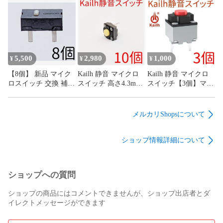
ッチ 0.98N 4本足 4フ
G13 G13r オムロン
ィート
omron
5,500
2,980
1,000
¥
¥
¥
【8個】 新品 マイク
Kailh 静音 マイクロ
Kailh 静音 マイクロ
ロスイッチ 交換 補修
スイッチ 高さ4.3mm
スイッチ【3個】マウ
パーツ 修理 リペア
低背タイプ【10個】
ス サイレント ミュー
G13 G13r オムロン
マウス サイレント ミ
ト mute
omron
ュート mute
メルカリShopsについて
ショップ情報詳細について
ショップへの質問
ショップの商品にはコメントできませんが、ショップ出店者とダ
イレクトメッセージができます