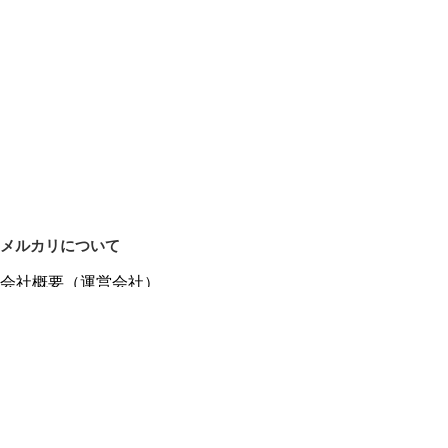
メルカリについて
会社概要（運営会社）
採用情報
プレスリリース
公式ブログ
プレスキット
メルカリUS
メルカリShops
m department（エムデパ）