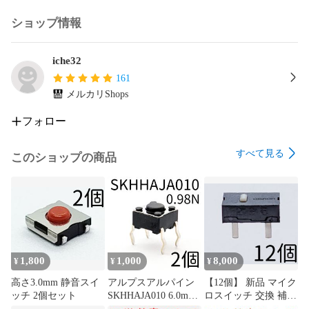
ショップ情報
iche32
161
メルカリShops
フォロー
すべて見る
このショップの商品
1,800
1,000
8,000
¥
¥
¥
高さ3.0mm 静音スイ
アルプスアルパイン
【12個】 新品 マイク
ッチ 2個セット
SKHHAJA010 6.0mm
ロスイッチ 交換 補修
角タイプ タクトスイ
パーツ 修理 リペア