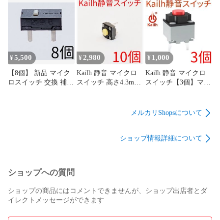
ッチ 0.98N 4本足 4フ
G13 G13r オムロン
ィート
omron
5,500
2,980
1,000
¥
¥
¥
【8個】 新品 マイク
Kailh 静音 マイクロ
Kailh 静音 マイクロ
ロスイッチ 交換 補修
スイッチ 高さ4.3mm
スイッチ【3個】マウ
パーツ 修理 リペア
低背タイプ【10個】
ス サイレント ミュー
G13 G13r オムロン
マウス サイレント ミ
ト mute
omron
ュート mute
メルカリShopsについて
ショップ情報詳細について
ショップへの質問
ショップの商品にはコメントできませんが、ショップ出店者とダ
イレクトメッセージができます