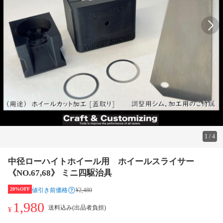
1
/
4
中径ローハイトホイール用 ホイールスライサー
《NO.67,68》 ミニ四駆治具
20%OFF
値引き前価格
¥2,480
1,980
送料込み(出品者負担)
¥