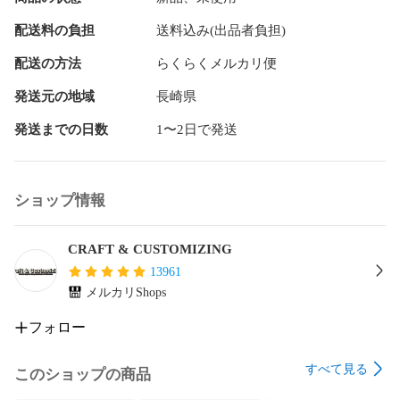
対応させていただきます。

よろしくお願いします。

配送料の負担
送料込み(出品者負担)
セイCHAN@クラフト&カスタマイジング

配送の方法
らくらくメルカリ便
#ミニ四駆

発送元の地域
長崎県
#Craft&Customizing

発送までの日数
1〜2日で発送
#治具

#加工ツール

#ホイール蓋取り

#ホイールスライサー
ショップ情報
CRAFT & CUSTOMIZING
13961
メルカリShops
フォロー
すべて見る
このショップの商品