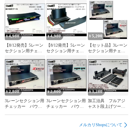
4,980
4,980
5,200
¥
¥
¥
【8/12発売】5レーン
【8/12発売】5レーン
【セット品】3レーン
セクション用チェッ
セクション用チェッ
セクション用チェッ
カー 2026JC
カー 2026JC 馬の背
カー バウンシン
VROOM×BANK《NO.
CHANGER×ローリン
グ/1Pドラゴンバッ
152, 153》
グライズ《NO.147-
ク
151》
《NO.137,138,139》
2,800
2,800
3,280
¥
¥
¥
3レーンセクション用
3レーンセクション用
加工治具 フルアジ
チェッカー バウン
チェッカー バウン
ャスト段上げツー
シング/1Pドラゴンバ
シング/1Pドラゴンバ
ル 【PRO】
ック 【ゼニス
ック 【スリーナイ
≪NO.130-36≫
SPEC.】
ンSPEC.】
メルカリShopsについて
《NO.137,139》
《NO.137,138》