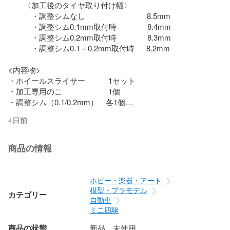
　　〈加工後のタイヤ取り付け幅〉

　　　・調整シムなし　　　　　　　　8.5mm

　　　・調整シム0.1mm取付時　　　　8.4mm

　　　・調整シム0.2mm取付時　　　　8.3mm

　　　・調整シム0.1＋0.2mm取付時　  8.2mm

<内容物>

・ホイールスライサー　　　1セット

・加工専用のこ　　　　　　1個

・調整シム（0.1/0.2mm）　各1個

4日前
【注意事項】

<発送について>

⚫製法による、面のざらつき・小キズがつきますが

商品の情報
　品質検査を実施の上、使用と機能に問題ない状態

　で出荷させていただいております。

　製品到着時に破損などございましたら、

ホビー・楽器・アート
　取引メッセージ内にて対応させていただきます。

模型・プラモデル
カテゴリー
自動車
<その他>

ミニ四駆
 スムーズで気持ちの良い取引を心がけて、

商品の状態
新品、未使用