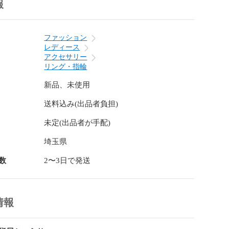
報
ファッション
レディース
アクセサリー
リング・指輪
新品、未使用
送料込み(出品者負担)
未定(出品者が手配)
埼玉県
数
2〜3日で発送
情報