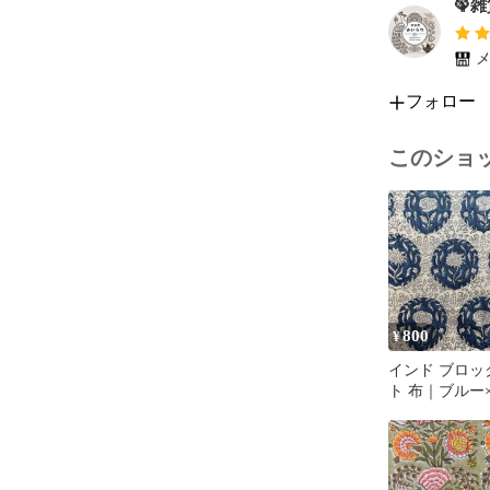
🦚
メ
フォロー
このショ
800
¥
インド ブロッ
ト 布｜ブルー
ト メダリオン
ットン生地 11
50cm単位販売