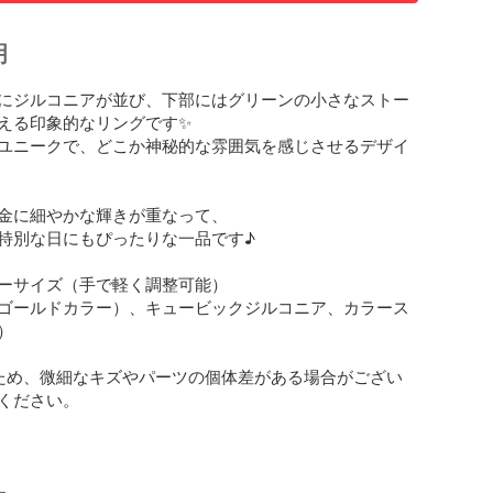
明
にジルコニアが並び、下部にはグリーンの小さなストー
る印象的なリングです✨  

ユニークで、どこか神秘的な雰囲気を感じさせるデザイ
金に細やかな輝きが重なって、  

特別な日にもぴったりな一品です♪

ーサイズ（手で軽く調整可能）  

ゴールドカラー）、キュービックジルコニア、カラース


ため、微細なキズやパーツの個体差がある場合がござい
ください。