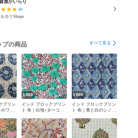
雑貨屋かいらり
48
ルカリShops
すべて見る
ップの商品
800
800
¥
¥
クプリン
インド ブロックプリン
インド ブロックプリン
×ホワイ
ト 布｜白地×ターコイ
ト 布｜青と白のシノワ
花柄 コ
ズグリーン花と唐草模
ズリ風 花柄 コットン
0cm幅
様 コットン生地 110cm
生地 110cm幅 50cm単位
幅 50cm単位販売
販売