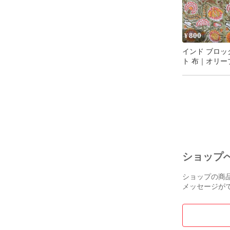
800
¥
インド ブロッ
ト 布｜オリー
やかボタニカル
ットン生地 11
50cm単位販売
ショップ
ショップの商
メッセージが