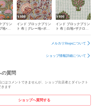
800
800
¥
¥
クプリン
インド ブロックプリン
インド ブロックプリン
ブ地×華
ト 布｜グレー地×ボタ
ト 布｜白地×ザクロの
花柄 コ
ニカル花柄 コットン生
木模様 コットン生地
0cm幅
地 110cm幅 50cm単位販
110cm幅 50cm単位販売
売
メルカリShopsについて
ショップ情報詳細について
への質問
品にはコメントできませんが、ショップ出店者とダイレクト
できます
ショップへ質問する