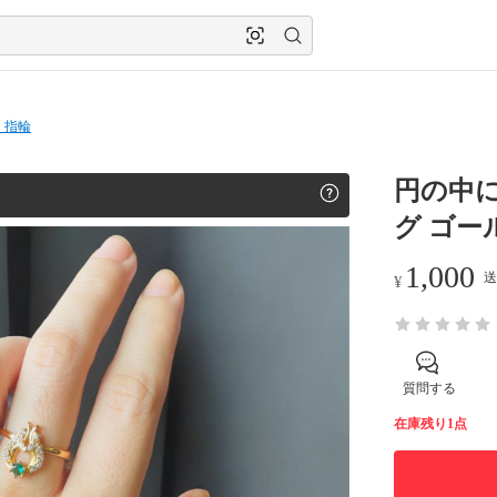
・指輪
円の中
グ ゴー
1,000
送
¥
質問する
在庫残り1点