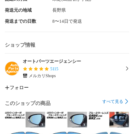
　また、取り付けや使用に際して生じた破損での返品・交換
は致しかねます。

発送元の地域
長野県
※本製品を使用する事により発生した事故、損傷、破損、損害
発送までの日数
8〜14日で発送
等に関して弊社では責任を負いかねます。

※取扱説明書等は付属致しません。

当社では複数店舗を運営し他店舗でも販売しております。

ショップ情報
そのため、商品の品切れ等によりお届けできない場合、 また
はお届けが遅れる場合がございます。

その際には当店よりご連絡を差し上げますが、あらかじめご
オートパーツエージェンシー
了承くださいますようお願いいたします。

5115
また、商品の手配が行えないことが判明してから商品ページ
メルカリShops
に反映されるまで、営業日・営業時間の都合により数日ほど
お時間をいただく場合がございます。

フォロー
増設用 LEDスイッチ スイッチホールカバー パネルLEDスイッ
すべて見る
このショップの商品
チ LEDボタン LEDランプ 増設スイッチ 後付スイッチ 切り替
えスイッチ 車載スイッチ 電源スイッチ フロントスイッチ ラ
イトスイッチ ランプスイッチ パネルスイッチ スイッチ ボタ
ン ポート LED ライト ランプ 点灯 照明 増設 後付 後付け 追加 
増やす ブルー 青 BLUE グリーン 緑 GREEN トヨタ TOYOTA 