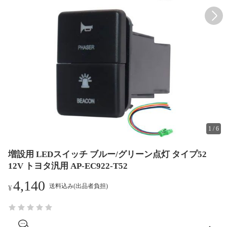
1
/
6
増設用 LEDスイッチ ブルー/グリーン点灯 タイプ52
12V トヨタ汎用 AP-EC922-T52
4,140
送料込み(出品者負担)
¥