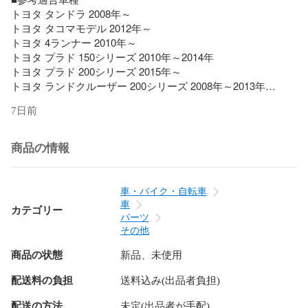
トヨタ タンドラ 2008年～

トヨタ タコマモデル 2012年～

トヨタ 4ランナー 2010年～

トヨタ プラド 150シリーズ 2010年～2014年

トヨタ プラド 200シリーズ 2015年～

トヨタ ランドクルーザー 200シリーズ 2008年～2013年

トヨタ rav4 2006年～2011年

7日前
トヨタ ハイラックス 2015年～

など

商品の情報
※こちらの商品は純正品ではございません。

※入荷時期により、若干の仕様変更がある場合がございます。

※適合情報はあくまでも参考となります。

車・バイク・自転車
　年式、グレード等により形状が合わない場合がございま
車
カテゴリー
す。形状やサイズをよくご確認下さい。

パーツ
※取り付け前に、フィッティング確認(仮合わせ)をお願いしま
その他
す。

商品の状態
新品、未使用
※取り付け後の交換、返品、返金は承りかねます。

※輸入品の為、多少の汚れ、スレがある場合がございます。

配送料の負担
送料込み(出品者負担)
※商品の取り付けにつきまして、当店でのサポートおよびアド
バイスは行っておりません。

配送の方法
未定(出品者が手配)