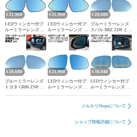
トヨタ自動車 タンドラ タコマ 4ランナー フォーランナー プ
ラド ランドクルーザー rav4 ハイラックス TUNDRA TACOMA 
4Runner PRADO LANDCRUISER LAND CRUISER ラヴフォ
21,960
21,960
28,680
¥
¥
¥
ー HILUX スイッチホール ホール インテリア 電源 オン オフ 
LEDウィンカー付ブ
LEDウィンカー付ブ
ブルーミラーレンズ
切替 切り替え インパネ パネル カスタム 保護 装飾 パーツド
ルーミラーレンズ ス
ルーミラーレンズ ト
スバル BRZ ZD8 ミラ
レスアップ アクセサリー 内装 内装パーツ アクセント アクセ
バル BRZ ZD8 ミラー
ヨタ GR86 ZN8 ミラ
ーヒーター付き車対
サリ カスタマイズ スタート パワー フロント 前 前方 運転席 
ヒーター付き車対応
ーヒーター付き車対
応 2021年08月～ 広角
4573664763964
2021年08月～ AP-
応 2021年10月～ AP-
入数：1セット(左右)
DM576
DM576
AP-DM575
28,680
21,960
38,940
¥
¥
¥
ブルーミラーレンズ
LEDウィンカー付ブ
LEDウィンカー付ブ
トヨタ GR86 ZN8 ミ
ルーミラーレンズ ト
ルーミラーレンズ ト
ラーヒーター付き車
ヨタ アルファード/ヴ
ヨタ アルファード/ヴ
対応 2021年10月～ 広
ェルファイア 40系 ミ
ェルファイア 40系
角 入数：1セット(左
ラーヒーター付き車
BSM搭載車/ミラーヒ
メルカリShopsについて
右) AP-DM575
対応 2023年06月～ 流
ーター付き車対応
れるウィンカー AP-
2023年06月～ 流れる
ショップ情報詳細について
DM574
ウィンカー AP-
DM573