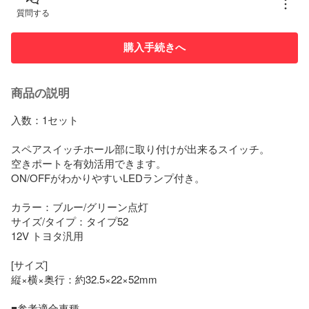
質問する
購入手続きへ
商品の説明
入数：1セット

スペアスイッチホール部に取り付けが出来るスイッチ。

空きポートを有効活用できます。

ON/OFFがわかりやすいLEDランプ付き。

カラー：ブルー/グリーン点灯

サイズ/タイプ：タイプ52

12V トヨタ汎用

[サイズ]

縦×横×奥行：約32.5×22×52mm

■参考適合車種
