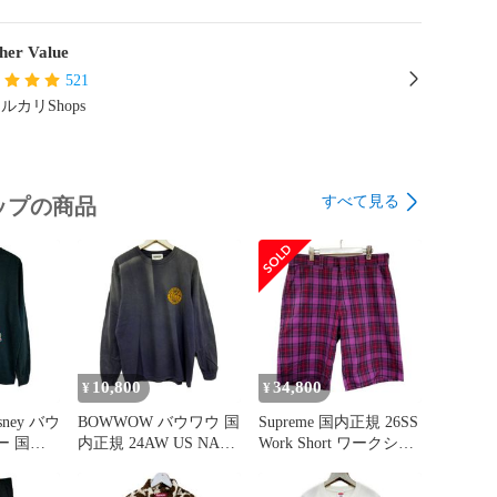
her Value
521
ルカリShops
すべて見る
ップの商品
10,800
34,800
¥
¥
ney バウ
BOWWOW バウワウ 国
Supreme 国内正規 26SS
ー 国内
内正規 24AW US NAVY
Work Short ワークショ
CKEY
SEALAB LS ロングス
ーツ チェック柄 Purple
ミッキーマ
リーブTシャツ 長袖 ビ
Plaid パープルプレイド