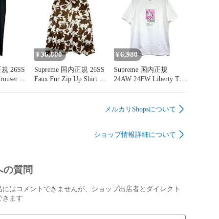
リーブT
ンテージ加工 フェード
紫 34
ビンテー
加工 BW242-UNSL
-MMLS
NAVY AGING ネイビー
NG ブラッ
紺 L
36,800
6,980
¥
¥
規 26SS
Supreme 国内正規 26SS
Supreme 国内正規
Trouser レ
Faux Fur Zip Up Shirt フ
24AW 24FW Liberty Tee
ルトラウ
ェイクファー ジップア
リバティTシャツ 自由
スパンツ
ップシャツ 牛柄 Cow
の女神プリント 半袖
 ロロピアー
カウ XL
White ホワイト 白 M
メルカリShopsについて
ク 黒 36
ショップ情報詳細について
への質問
品にはコメントできませんが、ショップ出店者とダイレクト
できます