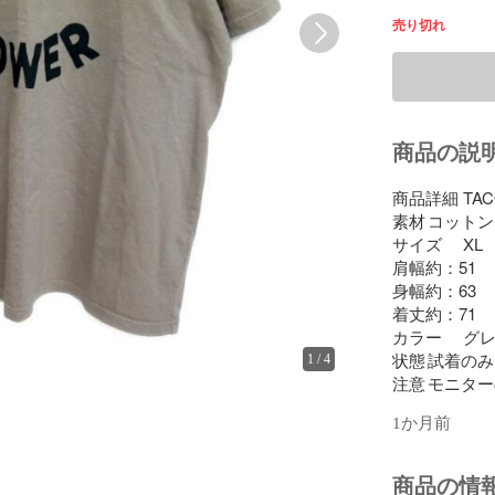
売り切れ
商品の説
商品詳細	TACO
素材	コットン

サイズ	XL

肩幅約：51

身幅約：63

着丈約：71

カラー	グレ
状態	試着のみ

1
/
4
注意	モニタ
1か月前
商品の情