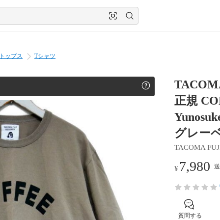
トップス
Tシャツ
TACOM
正規 COF
Yunos
グレーベ
TACOMA FUJ
7,980
送
¥
質問する