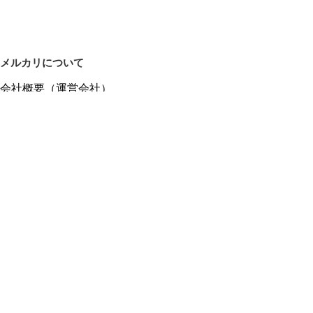
メルカリについて
会社概要（運営会社）
採用情報
プレスリリース
公式ブログ
プレスキット
メルカリUS
メルカリShops
m department（エムデパ）
ヘルプ
ヘルプセンター（ガイド・お問い合わせ）
メルカリShopsでショップを開設する
メルカリShops ショップ管理画面にログイン
メルカリShops出店者向けガイド
お問い合わせ一覧
フリーワードから商品をさがす