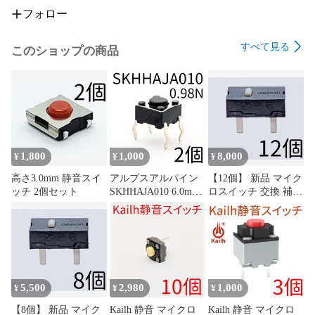
フォロー
すべて見る
このショップの商品
1,800
1,000
8,000
¥
¥
¥
高さ3.0mm 静音スイ
アルプスアルパイン
【12個】 新品 マイク
ッチ 2個セット
SKHHAJA010 6.0mm
ロスイッチ 交換 補修
角タイプ タクトスイ
パーツ 修理 リペア
ッチ 0.98N 4本足 4フ
G13 G13r オムロン
ィート
omron
5,500
2,980
1,000
¥
¥
¥
【8個】 新品 マイク
Kailh 静音 マイクロ
Kailh 静音 マイクロ