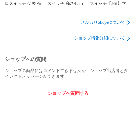
ロスイッチ 交換 補修
スイッチ 高さ4.3mm
スイッチ【3個】マウ
パーツ 修理 リペア
低背タイプ【10個】
ス サイレント ミュー
G13 G13r オムロン
マウス サイレント ミ
ト mute
omron
ュート mute
メルカリShopsについて
ショップ情報詳細について
ショップへの質問
ショップの商品にはコメントできませんが、ショップ出店者とダ
イレクトメッセージができます
ショップへ質問する