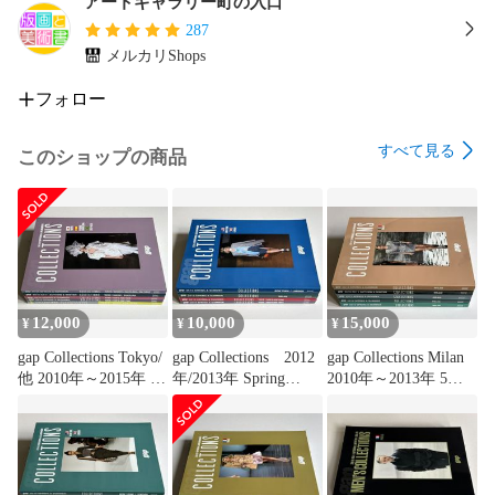
アートギャラリー町の入口
287
メルカリShops
フォロー
すべて見る
このショップの商品
12,000
10,000
15,000
¥
¥
¥
gap Collections Tokyo/
gap Collections 2012
gap Collections Milan
他 2010年～2015年 5
年/2013年 Spring
2010年～2013年 5冊
冊セット#FB260180
Summer 4冊セット
セット#FB260177
#FB260181