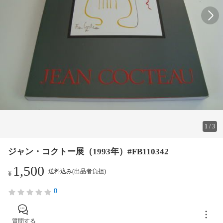
1
/
3
ジャン・コクトー展（1993年）#FB110342
1,500
送料込み(出品者負担)
¥
0
質問する