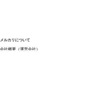
メルカリについて
会社概要（運営会社）
採用情報
プレスリリース
公式ブログ
プレスキット
メルカリUS
メルカリShops
m department（エムデパ）
ヘルプ
ヘルプセンター（ガイド・お問い合わせ）
メルカリShopsでショップを開設する
メルカリShops ショップ管理画面にログイン