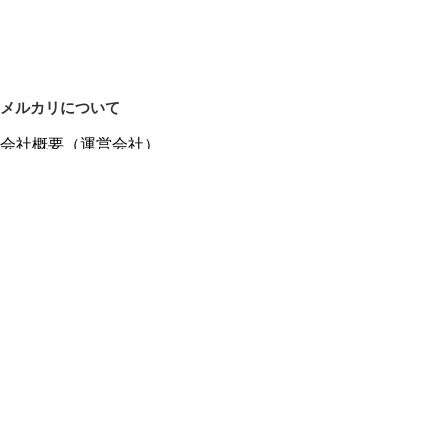
メルカリについて
会社概要（運営会社）
採用情報
プレスリリース
公式ブログ
プレスキット
メルカリUS
メルカリShops
m department（エムデパ）
ヘルプ
ヘルプセンター（ガイド・お問い合わせ）
メルカリShopsでショップを開設する
メルカリShops ショップ管理画面にログイン
メルカリShops出店者向けガイド
お問い合わせ一覧