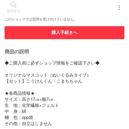
質問する
このショップでは質問を受け付けていません。
購入手続きへ
商品の説明
◆ご購入前に必ずショップ情報をご確認下さい◆

オリジナルマスコット（ぬいぐるみタイプ）

【セット】こうけんくん・こまちちゃん

★各商品情報★

サイズ：高さ17㎝×幅7㎝

生　地：化学繊維+フェルト

中　身：綿

梱　包：opp袋

その他：自立はしません
