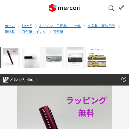
ホーム
LAMY
キッチン・日用品・その他
文房具・事務用品
筆記具
万年筆・インク
万年筆
メルカリShops