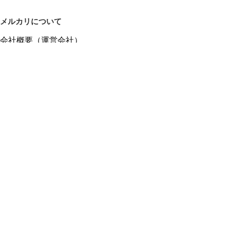
メルカリについて
会社概要（運営会社）
採用情報
プレスリリース
公式ブログ
プレスキット
メルカリUS
メルカリShops
m department（エムデパ）
ヘルプ
ヘルプセンター（ガイド・お問い合わせ）
メルカリShopsでショップを開設する
メルカリShops ショップ管理画面にログイン
メルカリShops出店者向けガイド
お問い合わせ一覧
フリーワードから商品をさがす
プライバシーと利用規約
メルカリ利用規約