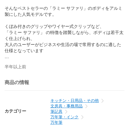
そんなベストセラーの「ラミー サファリ」のボディをアルミ
製にした人気モデルです。

くぼみ付きのグリップやワイヤー式クリップなど、 

「ラミー サファリ」 の特徴を踏襲しながら、ボディは若干太
く仕上げられ、

大人のユーザーがビジネスや生活の場で常用するのに適した
仕様となっています

ラッピングをご希望されるお客様は、

半年以上前
ご注文後、取引ページにてお知らせください。
商品の情報
キッチン・日用品・その他
文房具・事務用品
カテゴリー
筆記具
万年筆・インク
万年筆