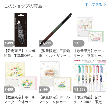
すべて見る
このショップの商品
499
3,499
499
¥
¥
¥
【限定商品】トンボ
【数量限定】三菱鉛
【数量限定】ホール
鉛筆 TOMBOW
筆 クルトガウッ
マーク 立体カー
修正テープ モノエ
ド シャープペン
ド パーティーガー
アー ペン型 詰替
シャープペンシル
ランド【誕生お祝い
え式 5mm×6m グ
フォレストグリー
／立体カード／仲良
レースケール 各
ン 0.5mm
しともだち】 新品
色 新品未使用 送
M5KW1P.88 新品未
未使用 送料無料
料無料
使用 送料無料
499
499
1,539
¥
¥
¥
【数量限定】ホール
【数量限定】ホール
【限定商品】ゼブ
マーク 立体カー
マーク 立体カー
ラ ZEBRA 限定
ド こころから応援
ド 早くよくなりま
マイルドライナー