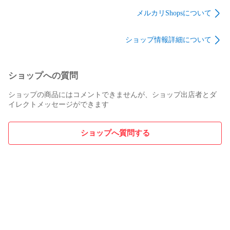
しています【多目的
すように【お見舞い
蛍光ペン ラインマ
／立体カード／仲良
／立体カード／仲良
ーカー ピアプロキ
メルカリShopsについて
しともだち】 新品
しともだち】 新品
ャラクターズ 7色
未使用 送料無料
未使用 送料無料
セット 新品未使
ショップ情報詳細について
用 送料無料
ショップへの質問
ショップの商品にはコメントできませんが、ショップ出店者とダ
イレクトメッセージができます
ショップへ質問する