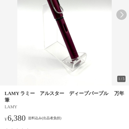
1
/
5
LAMY ラミー アルスター ディープパープル 万年
筆
LAMY
6,380
送料込み(出品者負担)
¥