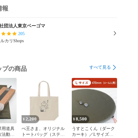
情報
社団法人東京ベーゴマ
205
ルカリShops
すべて見る
ップの商品
2,200
8,500
¥
¥
専用道具
べ王さま、オリジナル
うすとこくん（ダーク
方法動画
トートバッグ（ステッ
カーキ）／Lサイズ／