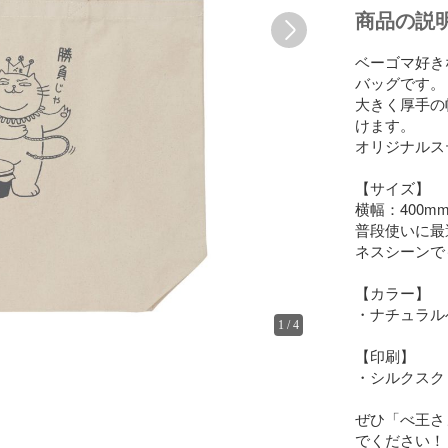
商品の説
ベーゴマ好き
バッグです。

大きく厚手の
けます。

オリジナルス
【サイズ】

横幅：400mm
普段使いに最
ネスシーンで
【カラー】

・ナチュラル
1
/
4
【印刷】

・シルクスク
ぜひ「べ王さ
でください！
