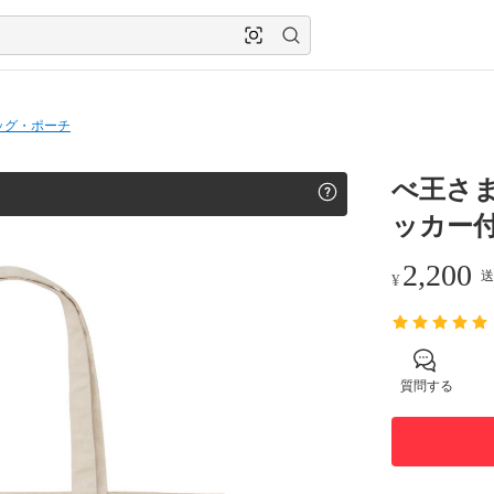
ッグ・ポーチ
べ王さ
ッカー
2,200
送
¥
質問する