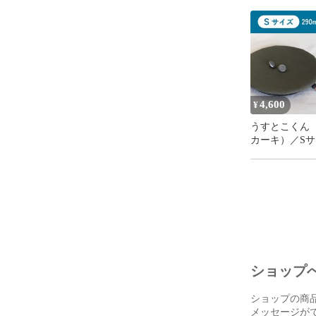
と、お手入れ
き）
4,600
¥
うすとこくん
カーキ）／Sサ
人用／モバイ
マ床
ショップ
ショップの商
メッセージが