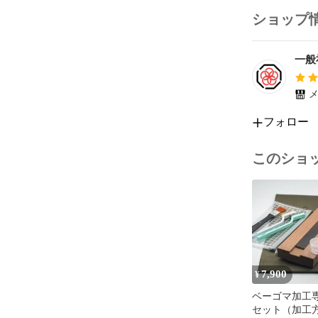
ショップ
一般
メ
フォロー
このショ
7,900
¥
ベーゴマ加工
セット（加工