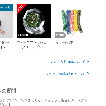
セット付
カー付き）
4〜6人用／モバイルベ
ーゴマ床
4,980
700
¥
¥
（ダーク
ディープフラッシュ
カラー紐5本
イズ／2
R「グリーングリー
ルベーゴ
ン」（鏡面加工ベーゴ
マ）
メルカリShopsについて
ショップ情報詳細について
への質問
品にはコメントできませんが、ショップ出店者とダイレクト
できます