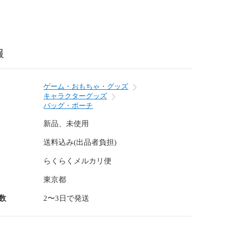
上による利益はすべて、ベーゴマイベントの開催資金と
ていただきます。
報
ゲーム・おもちゃ・グッズ
キャラクターグッズ
バッグ・ポーチ
新品、未使用
送料込み(出品者負担)
らくらくメルカリ便
東京都
数
2〜3日で発送