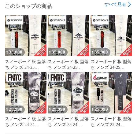
すべて見る
このショップの商品
パークで最も大きなキッカーにチャレンジしようと思ってい
るライダーたちはSensor Plusをチェックしてください。ライ
ンアップで最もフリースタイルに適したシェイプをバルクア
ップし、どんなに大きなアイテムでも挑戦できるボードに仕
上げました。バインディング間に強めのキャンバーを設定す
35,000
35,000
35,000
¥
¥
¥
ることで爆発的なポップを生み出し、硬めのフレックスが特
スノーボード 板 型落
スノーボード 板 型落
スノーボード 板 型落
大ジャンプからのランディングも物ともしません。

ち メンズ 24-25
ち メンズ 24-25
ち メンズ 24-25
SESSIONS
SESSIONS
SESSIONS
ノーズとテールの接雪点浮き上がらせるSidekick?を採用して
AWESOME PLUS
AWESOME PLUS
AWESOME PLUS
いるので、不用意な引っ掛かりを軽減し、オーバースピンや
150cm セッションズ
150cm セッションズ
147cm セッションズ
アンダースピンでの着地でもスムーズなリカバリーを可能に
オーサム フラット ア
オーサム フラット ア
オーサム フラット ア
してくれます。シェイプにはツインを採用し、扱いやすい
ウトレット
ウトレット
ウトレット
Biaxファイバーグラスを採用しているので、スイッチになっ
ても扱いやすい設定になっています。このボードならもう言
29,990
29,990
25,990
¥
¥
¥
い訳はできません。飛躍の時です。

スノーボード 板 型落
スノーボード 板 型落
スノーボード 板 型落
ち メンズ 23-24
ち メンズ 23-24
ち メンズ 23-24
ご確認ください

FNTC TNT L WHITE
FNTC TNT L BLACK
FANATIC ACE BEIGE
157cm エフエヌティ
157cm エフエヌティ
157cm ファナティッ