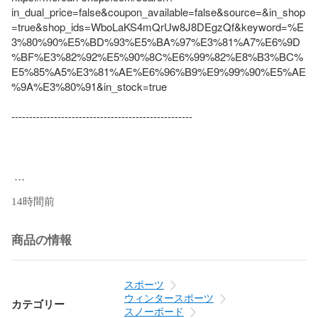
in_dual_price=false&coupon_available=false&source=&in_shop
=true&shop_ids=WboLaKS4mQrUw8J8DEgzQf&keyword=%E
3%80%90%E5%BD%93%E5%BA%97%E3%81%A7%E6%9D
%BF%E3%82%92%E5%90%8C%E6%99%82%E8%B3%BC%
E5%85%A5%E3%81%AE%E6%96%B9%E9%99%90%E5%AE
%9A%E3%80%91&in_stock=true

---------------------------------------------------

14時間前
商品の情報
スポーツ
ウィンタースポーツ
カテゴリー
スノーボード