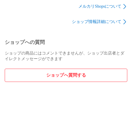
ーシー ダブルキャン
ーシー ダブルキャン
ク エース ハイブリッ
メルカリShopsについて
バー アウトレット
バー アウトレット
ドキャンバー アウト
レット
＊掲載の商品画像はメーカーカタログ画像を使用しているた
ショップ情報詳細について
め、実際の商品とは一部仕様、デザインが変更になる場合が
ございます。予めご了承ください。＊

＊当商品は板単体となります。バインディングは付属しませ
んのでご注意ください

ショップへの質問
＊ご覧のＰＣ環境によっては、実物と色合いが若干異なって
ショップの商品にはコメントできませんが、ショップ出店者とダ
見える場合がございます

イレクトメッセージができます
＊メーカー希望小売価格はメーカーカタログに基づいて掲載
しています

ショップへ質問する