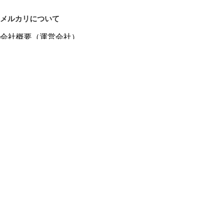
メルカリについて
会社概要（運営会社）
採用情報
プレスリリース
公式ブログ
プレスキット
メルカリUS
メルカリShops
m department（エムデパ）
ヘルプ
ヘルプセンター（ガイド・お問い合わせ）
メルカリShopsでショップを開設する
メルカリShops ショップ管理画面にログイン
メルカリShops出店者向けガイド
お問い合わせ一覧
フリーワードから商品をさがす
プライバシーと利用規約
メルカリ利用規約