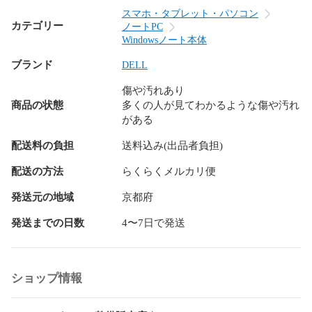
✨2021年1月発売モデル

スマホ・タブレット・パソコン
カテゴリー
ノートPC
★★★製品仕様★★★

Windowsノート本体
☘️メーカー名：DELL

ブランド
☘️モデル名：Latitude 5320 P138G

DELL
☘️OS：Windows11 Pro 64ビット

傷や汚れあり
☘️CPU：インテル Core i7-1185G7 3.00GHz / 4コア8スレッド 
商品の状態
多くの人が見てわかるような傷や汚れ
ターボ時最大4.80GHz

がある
☘️メモリ：16GB（オンボード）

☘️ストレージ：SSD512GB（PCIe / NVMe）

配送料の負担
送料込み(出品者負担)
☘️サイズ：幅：305.7mm / 奥行：207.5mm / 高さ:16.96mm

配送の方法
らくらくメルカリ便
☘️重量：約1.18kg

発送元の地域
京都府
☘️液晶：ノングレア液晶搭載（反射しづらく目が疲れにく
発送までの日数
4〜7日で発送
い）

☘️画面サイズ：13.3インチ

☘️解像度：FHD 1920x1090 

☘️グラフィック ：	インテルIris Xeグラフィックス

ショップ情報
☘️インターフェイス：
