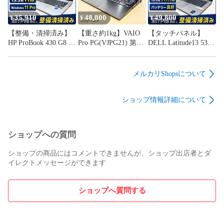
造済み ノートPC
FHD ノートパソコン
Pro 14型ノートPC 整
2022年9月製造 [GL-
[GL-DL45]
備清掃済み[GL-LT52]
35,910
48,800
49,800
¥
¥
¥
LT54]
★★★パソコン状態★★★

【整備・清掃済み】
【重さ約1kg】VAIO
【タッチパネル】
HP ProBook 430 G8 第
Pro PG(VJPG21) 第12
DELL Latitude13 5330
⭕状態ランク：BC

11世代Core i5-1135G7
世代Core i5-1235U メ
第12世代Core i5-
※状態ランクは、出品者の主観となります。

メモリ
モリ
1245U メモリ
16GB/SSD256GB(NV
16GB/SSD256GB(NV
16GB/SSD256GB(NV
メルカリShopsについて
Me) 2021年7月発売
Me) 2022年6月発売
Me) 2022年4月発売
S：新品、未使用品（セットアップのため開梱してる場合あ
Windows11 Pro 13.3型
Windows11 Pro 13.3型
Windows11 Pro 13.3型
り）

ショップ情報詳細について
HD ノートパソコン
FHD ノートパソコン
FHD ノートパソコン
A：未使用に近い、ほぼ新品

[GL-HP53]
[GL-SV13]
バッテリー良好 [GL-
AB：目立ったキズや汚れなし

DL43]
B：ややキズや汚れあり

ショップへの質問
BC：キズや汚れあり

C：全体的に状態が悪い

ショップの商品にはコメントできませんが、ショップ出店者とダ
イレクトメッセージができます
⭕外観

・全体的にキズ・塗装ハゲがあります。

・キーボードの文字が一部消えています。

ショップへ質問する
・いずれも使用に問題なく、不具合ありません。

⭕液晶
