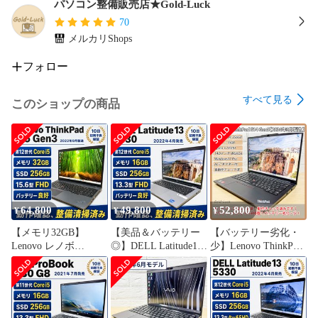
・無線LAN　：　〇動作確認済み

パソコン整備販売店★Gold-Luck
・有線LANポート　：　未搭載

70
・Bluetooth v5.1　：　〇動作確認済み

メルカリShops
・USB-Aｘ2　：　〇動作確認済み

・USB-C (Thunderbolt4)ｘ2　：　〇動作確認済み

フォロー
・HDMI　：　〇動作確認済み

・SDXCカードスロット　：　〇動作確認済み

すべて見る
このショップの商品
・キーボード　：　〇各キー入力確認済み

・ステレオスピーカー内蔵　：　〇動作確認済み

・デジタル（モノラル）マイク内蔵　：　〇動作確認済み

☘️光学ドライブ：未搭載

64,800
49,800
52,800
☘️WEBカメラ：◯動作確認済み（プライバシーシャッター付
¥
¥
¥
き）

【メモリ32GB】
【美品＆バッテリー
【バッテリー劣化・
Lenovo レノボ
◎】DELL Latitude13
少】Lenovo ThinkPad
※詳細情報は、下記メーカーページでご確認ください。

ThinkPad L15 Gen3 第
5330 第12世代Core i5-
E14 Gen5 Ryzen 5
https://www.dell.com/support/manuals/ja-jp/latitude-13-5320-2-
12世代Core i5-1235U
1245U メモリ
7430U メモリ
in-1-laptop/latitude_5320_setup_and_specs/latitude-
SSD256GB(NVMe)
16GB/SSD256GB(NV
16GB/SSD256GB(NV
5320%E3%81%AE%E4%BB%95%E6%A7%98?guid=guid-
FHD15.6インチ
Me) 2022年4月発売
Me) VRAM1GB 2024
Windows11 Pro 整備製
Windows11 Pro 13.3型
年9月製造 Windows11
15fe98cc-37ad-4b38-aa1b-7223fdc78db0&lang=ja-jp
