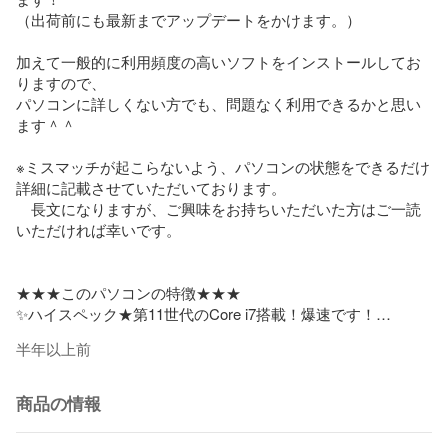
（出荷前にも最新までアップデートをかけます。）

加えて一般的に利用頻度の高いソフトをインストールしてお
りますので、

パソコンに詳しくない方でも、問題なく利用できるかと思い
ます＾＾

※ミスマッチが起こらないよう、パソコンの状態をできるだけ
詳細に記載させていただいております。

　長文になりますが、ご興味をお持ちいただいた方はご一読
いただければ幸いです。

★★★このパソコンの特徴★★★

✨ハイスペック★第11世代のCore i7搭載！爆速です！

✨新品のDELL純正バッテリーに交換済み！コンセント無しで
半年以上前
も長時間利用可♪

✨ビジネス利用や普段の日常使いでも、かなり快適に利用で
きます！

商品の情報
✨ある程度の画像・動画編集やオンラインゲームにも使えま
す！
