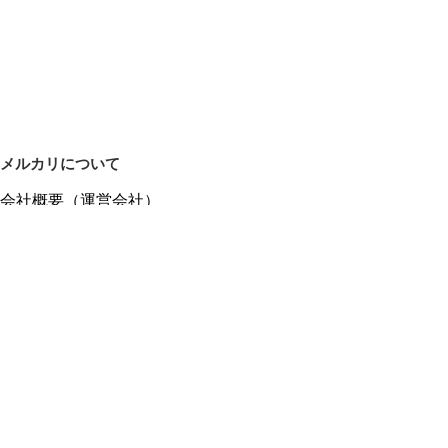
✅Adobe Acrobat Reader

　PDFファイルを快適に閲覧できます！

✅LINE

⭕付属品：

・ACアダプター65W（DELL純正）

メルカリについて
・電源コード

会社概要（運営会社）
採用情報
プレスリリース
⭐️梱包について⭐️

公式ブログ
プチプチの梱包材で本体とACアダプターを個々に巻き、3辺
プレスキット
80cmのダンボール内に紙の緩衝材を入れて、できるだけ衝撃
メルカリUS
にも耐えるよう梱包いたします。

メルカリShops
m department（エムデパ）
⭐️配送について⭐️

ヘルプ
「らくらくメルカリ便」による匿名配送で発送致します。

お客様の個人情報は当店では一切お預かりしませんので、ご
ヘルプセンター（ガイド・お問い合わせ）
安心ください。

メルカリShopsでショップを開設する
メルカリShops ショップ管理画面にログイン