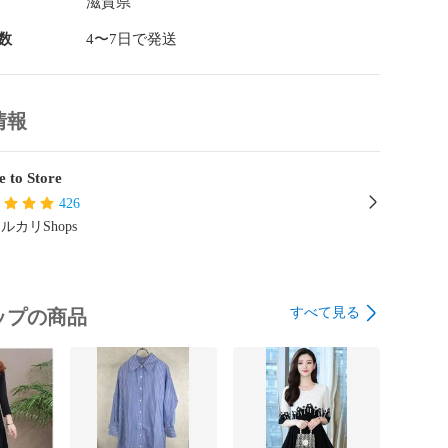
滋賀県
の特性上、ギフトには適しておりません。

数
4〜7日で発送
回』、『限定』、『〇〇付き』等の記載がございまして
属品・保証等は原則付属しておりません。

情報
品に保証はございません。

 to Store
不良に限り、商品到着から7日間は返品を受付けておりま
426
ルカリShops
者様都合によるキャンセル・返品はお受けしていませ
併売している商品の為、完売の際は在庫確保できない場
すべて見る
ップの商品
。

届けまで

ご注文は24時間受け付けております。
