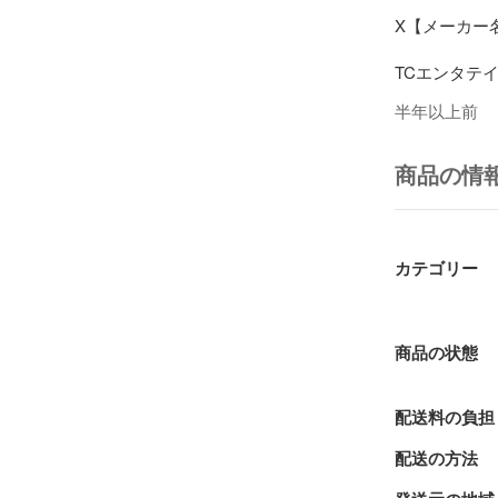
X【メーカー名
TCエンタテイ
半年以上前
【メーカー型番
【ブランド名】
商品の情
TCエンタテイ
【商品説明】

カテゴリー
ランナウェイ〜
X・中古品（
商品の状態
商品画像はイ
配送料の負担
使用感・経年
配送の方法
商品のコンデ
す。
