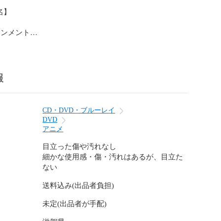
】

ンメント

】



報
ンメント

CD・DVD・ブルーレイ
DVD
アニメ
愛する君のためにDVD-BO

目立った傷や汚れなし
ユーズド品）について

細かな使用感・傷・汚れはあるが、目立た
ない
メージです。中古という特性上、使用に影響ない程度の
送料込み(出品者負担)
劣化（傷、汚れなど）がある場合がございます。

未定(出品者が手配)
ィション、付属品の有無については入荷の度異なりま