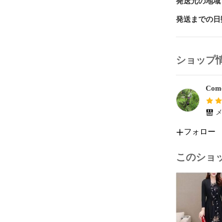
発送元の地域
また、中古品
発送までの日
商品名に『初
も、特典・付
ショップ
付属品や消耗
Come
当店では初期
す。

メ
注文後の購入
ん。

フォロー
他モールでも
このショ
合がございます
ご注文からお
1、ご注文⇒