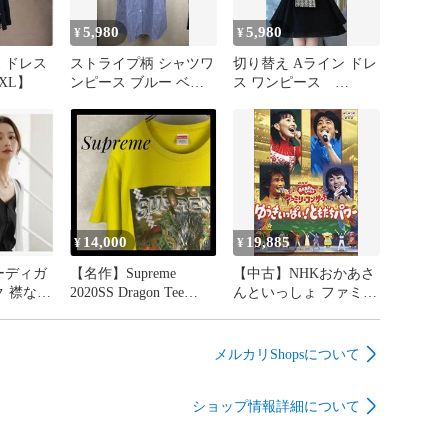
⇒ご注文後、当店から注文確認メールを送信します。

5,980
5,980
¥
¥
新品、新古品：3-5日程度でお届け。

 ドレス
ストライプ柄 シャツワ
切り替え Aライン ドレ
XL】
ンピース ブルー ベル
ス ワンピース
注後に、再検品、メンテナンス等により、

ト付き
【2XL】
-10日営業日程度とお考え下さい。

ら取り寄せの商品については発送の場合は3週間程度かか
います。

道、九州、沖縄は遅れる場合がございます。予めご了承
14,000
19,885
¥
¥
ーディガ
【名作】Supreme
【中古】NHKおかあさ
2020SS Dragon Tee
んといっしょ ファミリ
発送方法は選択できません。

L】
Sulphur 【L】
ーコンサート ゆうきい
っぱい!ともだちパワー
問合せは少人数で運営の為受け付けておりませんので、
[DVD]
メルカリShopsについて
問合せお願い致します。

よるご注文後のキャンセル・返品はお受けしておりませ
ショップ情報詳細について
下さい。
