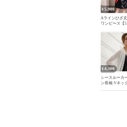
2、注文確認
5,980
¥
3、在庫確認⇒
Aラインひざ丈
ワンピース【5
※中古品は受
お届けまで3日
米海外倉庫か
る場合がござ
※離島、北海
4,300
¥
下さい。

シースルーカ
ン長袖 Vネック 襟なし
※配送業者、
シフォン 【X
お電話でのお
メールにてお
お客様都合に
んのでご了承