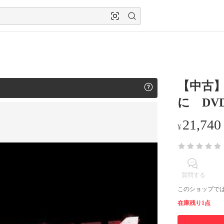
【中古
に DVD
21,740
¥
質問する
このショップで
在庫残り1点