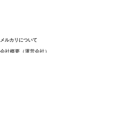
メルカリについて
会社概要（運営会社）
採用情報
プレスリリース
公式ブログ
プレスキット
メルカリUS
メルカリShops
m department（エムデパ）
ヘルプ
ヘルプセンター（ガイド・お問い合わせ）
メルカリShopsでショップを開設する
メルカリShops ショップ管理画面にログイン
メルカリShops出店者向けガイド