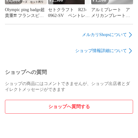
2,000
2,500
1,200
¥
¥
¥
Olympic ping badge超
セトクラフト R23-
アルミプレート ア
貴重❗️❗️ フランスピン
0962-SV ペントレ
メリカンプレート
バッジ オリンピッ
イ ペンニブ ゴー
インテリア
クデザイン
ルド、シルバー 2コ
セット クリスマ
メルカリShopsについて
ス プレゼント
ショップ情報詳細について
ショップへの質問
ショップの商品にはコメントできませんが、ショップ出店者とダ
イレクトメッセージができます
ショップへ質問する