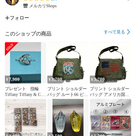
メルカリShops
フォロー
すべて見る
このショップの商品
7,900
3,700
3,700
¥
¥
¥
プレゼント 指輪
プリント ショルダー
プリント ショルダー
Tiffany Tiffany & Co.
バッグ ルート66 ビン
バッグ アメリカ国旗
vintagering #7号
テージ風トートバッ
ビンテージ風トート
Tiffany オープンハー
グ ショルダーバッ
バッグ
トリング ティファ
グ
ニーオープンハート
リング