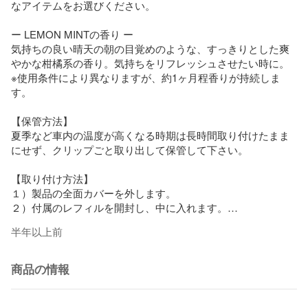
なアイテムをお選びください。

ー LEMON MINTの香り ー

気持ちの良い晴天の朝の目覚めのような、すっきりとした爽
やかな柑橘系の香り。気持ちをリフレッシュさせたい時に。

※使用条件により異なりますが、約1ヶ月程香りが持続しま
す。

【保管方法】

夏季など車内の温度が高くなる時期は長時間取り付けたまま
にせず、クリップごと取り出して保管して下さい。

【取り付け方法】

１）製品の全面カバーを外します。

２）付属のレフィルを開封し、中に入れます。

３）車内のエアコン送風口にクリップを差し込みます。

半年以上前
４）エアコンを使用すると香りがします。

サイズ :	φ40mm D.48mm

商品の情報
リフィル1pc付属

材質 :	本体：亜鉛合金、PVC、マンガン鋼
