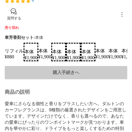
6
質問する
売り切れ
車芳香剤セット:
本体
リフィル
本体
本体
本体
本体
本体
本体
本体
本体
SOLD
SOLD
SOLD
SOLD
¥
880
¥
1,900
¥
1,900
¥
1,900
¥
1,9
¥
1,900
¥
1,900
¥
1,900
¥
1,900
購入手続きへ
商品の説明
愛車にさらなる個性と香りをプラスしたい方へ。ダルトンの
カーフレグランスは、9種類の厳選されたデザインをご用意し
ています。デザインだけでなく、香りも選べるので、あなた
の愛車にぴったりのワンポイントマークが見つかります。車
内を華やかに彩り、ドライブをもっと楽しくするための特別