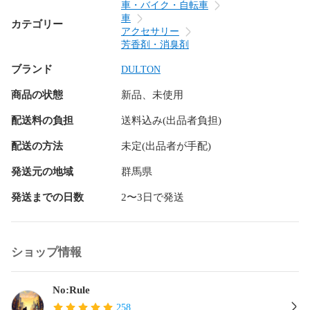
PP、マグネット、不織布

車・バイク・自転車
成分：香料、アルコール、水、溶剤1900
車
カテゴリー
アクセサリー
芳香剤・消臭剤
ブランド
DULTON
商品の状態
新品、未使用
配送料の負担
送料込み(出品者負担)
配送の方法
未定(出品者が手配)
発送元の地域
群馬県
発送までの日数
2〜3日で発送
ショップ情報
No:Rule
258