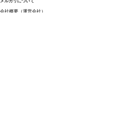
メルカリについて
会社概要（運営会社）
採用情報
プレスリリース
公式ブログ
プレスキット
メルカリUS
メルカリShops
m department（エムデパ）
ヘルプ
ヘルプセンター（ガイド・お問い合わせ）
メルカリShopsでショップを開設する
メルカリShops ショップ管理画面にログイン
メルカリShops出店者向けガイド
お問い合わせ一覧
フリーワードから商品をさがす
プライバシーと利用規約
メルカリ利用規約
メルカリShops利用規約