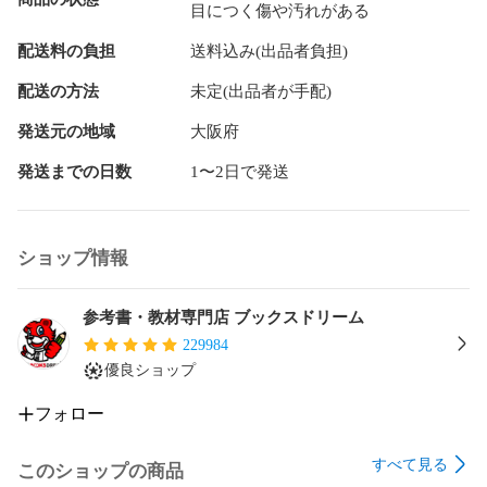
目につく傷や汚れがある
1993/01/22

配送料の負担
送料込み(出品者負担)
■ISBN10■

4000078658

配送の方法
未定(出品者が手配)
■ISBN13■

発送元の地域
大阪府
9784000078658

発送までの日数
1〜2日で発送
■コンディションランク■

良い

ショップ情報
コンディションランク説明

ほぼ新品：未使用に近い状態の商品

非常に良い：傷や汚れが少なくきれいな状態の商品

参考書・教材専門店 ブックスドリーム
良い：多少の傷や汚れがあるが、概ね良好な状態の商品(中古
229984
品として並の状態の商品)

優良ショップ
可：傷や汚れが目立つものの、使用には問題ない状態の商品

フォロー
■コンディション詳細■

書き込みありません。古本のため多少の使用感やスレ・キ
すべて見る
ズ・傷みなどあることもございますが全体的に概ね良好な状
このショップの商品