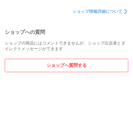
ネコポス、宅配便またはレターパックでの発送となります。

ショップ情報詳細について
東北地方・新潟県・北海道・沖縄県・離島以外は、発送翌日
に到着します。

東北地方・新潟県・北海道・沖縄県・離島は、発送後2日での
ショップへの質問
到着となります。

ショップの商品にはコメントできませんが、ショップ出店者とダ
イレクトメッセージができます
商品説明と著しく異なる点があった場合や異なる商品が届い
た場合は、到着後30日間は無条件で着払いでご返品後に返金
ショップへ質問する
させていただきます。取引メッセージにてご連絡ください。