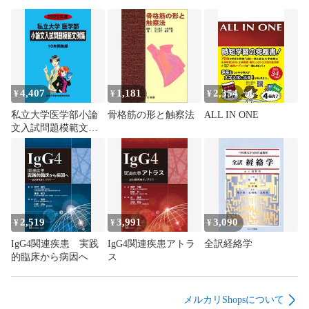
態です。水濡れ防止梱包の上、迅速丁寧に発送させていただ
きます。

【発送予定日について】

正午12時まで（日曜日は午前9時まで）のご注文は当日に発送
いたします。正午12時（日曜日は午前9時）以降のご注文は翌
4,407
1,181
2,354
¥
¥
¥
日に発送いたします（土曜日・日曜日・祝日も発送していま
私立大学医学部小論
骨格筋の形と触察法
ALL IN ONE
す）。

文入試問題模範文例
※土曜日・祝日も正午12時までのご注文は当日に発送いたしま
集 (2025年度)
す。

※年末年始（12/31〜1/3）は除きます。

(例)

・月曜0時〜12時までのご注文：月曜日に発送

・月曜12時〜24時までのご注文：火曜日に発送

2,519
3,991
3,090
¥
¥
¥
・土曜0時〜12時までのご注文：土曜日に発送

IgG4関連疾患 実践
IgG4関連疾患アトラ
全訳経絡学
・土曜12時〜24時のご注文：日曜日に発送

的臨床から病因へ
ス
・日曜0時〜9時までのご注文：日曜日に発送

・日曜9時〜24時のご注文：月曜日に発送

メルカリShopsについて
【送付方法について】
