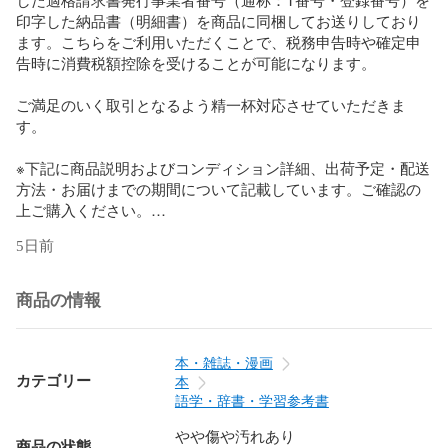
印字した納品書（明細書）を商品に同梱してお送りしており
ます。こちらをご利用いただくことで、税務申告時や確定申
告時に消費税額控除を受けることが可能になります。

ご満足のいく取引となるよう精一杯対応させていただきま
す。

※下記に商品説明およびコンディション詳細、出荷予定・配送
方法・お届けまでの期間について記載しています。ご確認の
上ご購入ください。

5日前
■商品名■

キーポイント微分方程式 (理工系数学のキーポイント 5)

商品の情報
■出版社■

岩波書店

本・雑誌・漫画
■著者■

カテゴリー
本
佐野 理

語学・辞書・学習参考書
やや傷や汚れあり
■発行年■

商品の状態