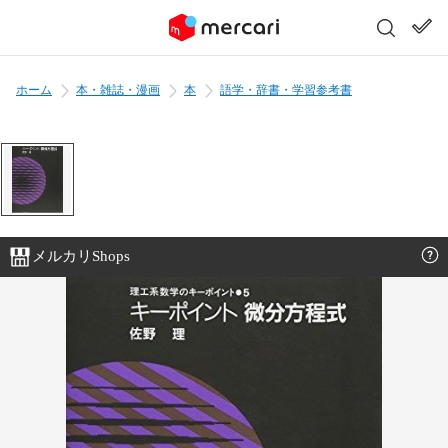
ホーム
本・雑誌・漫画
本
語学・辞書・学習参考書
メルカリShops