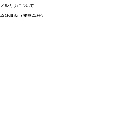
メルカリについて
会社概要（運営会社）
採用情報
プレスリリース
公式ブログ
プレスキット
メルカリUS
メルカリShops
m department（エムデパ）
ヘルプ
ヘルプセンター（ガイド・お問い合わせ）
メルカリShopsでショップを開設する
メルカリShops ショップ管理画面にログイン
メルカリShops出店者向けガイド
お問い合わせ一覧
フリーワードから商品をさがす
プライバシーと利用規約
メルカリ利用規約
メルカリShops利用規約