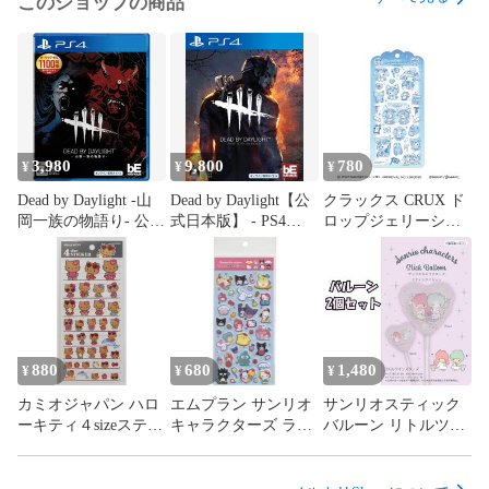
このショップの商品
3,980
9,800
780
¥
¥
¥
Dead by Daylight -山
Dead by Daylight【公
クラックス CRUX ド
岡一族の物語り- 公式
式日本版】 - PS4
ロップジェリーシー
日本版 【CEROレー
【CEROレーティング
ル マイメロディ クロ
ティング「Z」】
「Z」】
ミ DOLLY MIX
134722
880
680
1,480
¥
¥
¥
カミオジャパン ハロ
エムプラン サンリオ
サンリオスティック
ーキティ４sizeステッ
キャラクターズ ラメ
バルーン リトルツイ
カー 日焼けキテ
入り樹脂もりシール
ンスターズ 宝興産 ２
ィ 306667
【MXシンプルかわい
セット
い!】